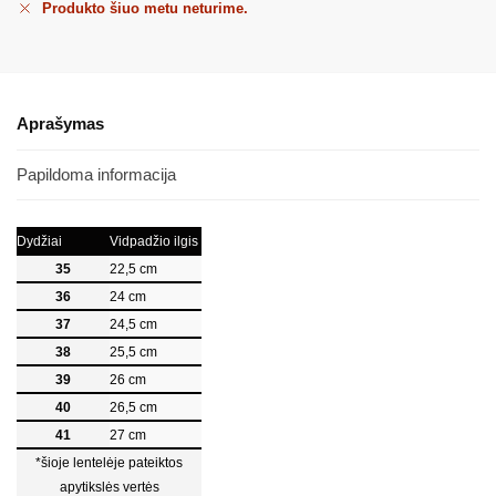
Produkto šiuo metu neturime.
Aprašymas
Papildoma informacija
Dydžiai
Vidpadžio ilgis
35
22,5 cm
36
24 cm
37
24,5 cm
38
25,5 cm
39
26 cm
40
26,5 cm
41
27 cm
*šioje lentelėje pateiktos
apytikslės vertės