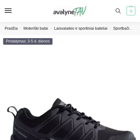
0
Pradžia
Moteriški batai
Laisvalaikio ir sportiniai bateliai
Sportbačiai moterims
/
/
/
Pristatymas: 3-5 d. dienos