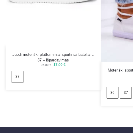
Juodi moteriški platforminiai sportiniai bateliai –
37 – išpardavimas
17.00
€
26.00
€
Moteriški spo
37
36
37