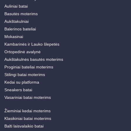
Auliniai batai
Basutės moterims
Aukštakulniai
Balerinos bateliai
Mokasinai
Kambarinės ir Lauko šlepetės
Ortopedinė avalynė
Aukštakulnės basutės moterims
Proginiai bateliai moterims
Stilingi batai moterims
Kedai su platforma
Sneakers batai
Vasariniai batai moterims
Žieminiai kedai moterims
Klasikiniai batai moterims
Balti laisvalaikio batai