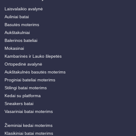
Laisvalaikio avalynė
Auliniai batai
Basutės moterims
Aukštakulniai
Balerinos bateliai
Mokasinai
Kambarinės ir Lauko šlepetės
Ortopedinė avalynė
Aukštakulnės basutės moterims
Proginiai bateliai moterims
Stilingi batai moterims
Kedai su platforma
Sneakers batai
Vasariniai batai moterims
Žieminiai kedai moterims
Klasikiniai batai moterims