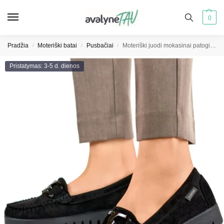
0
Pradžia
Moteriški batai
Pusbačiai
Moteriški juodi mokasinai patogiu padu
/
/
/
Pristatymas: 3-5 d. dienos