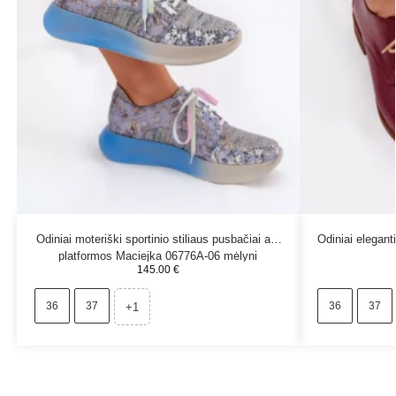
Odiniai moteriški sportinio stiliaus pusbačiai ant
Odiniai elegant
platformos Maciejka 06776A-06 mėlyni
145.00
€
36
37
36
37
+1