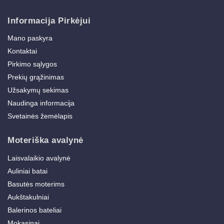
Informacija Pirkėjui
Mano paskyra
Kontaktai
Pirkimo sąlygos
Prekių grąžinimas
Užsakymų sekimas
Naudinga informacija
Svetainės žemėlapis
Moteriška avalynė
Laisvalaikio avalynė
Auliniai batai
Basutės moterims
Aukštakulniai
Balerinos bateliai
Mokasinai