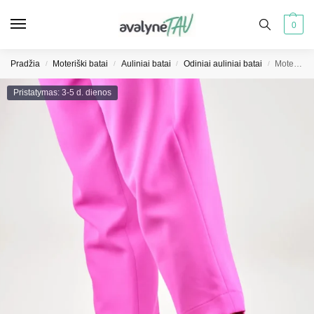
0
Pradžia
Moteriški batai
Auliniai batai
Odiniai auliniai batai
Moteriški juodi nėriniuoti maikutės su dekoratyviniu batviršiu
/
/
/
/
Pristatymas: 3-5 d. dienos