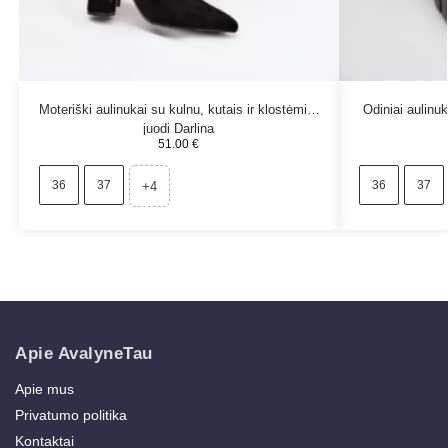
Moteriški aulinukai su kulnu, kutais ir klostėmis,
Odiniai aulinu
juodi Darlina
51.00
€
36
37
36
37
+4
Apie AvalyneTau
Apie mus
Privatumo politika
Kontaktai