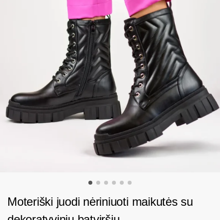
Moteriški juodi nėriniuoti maikutės su
dekoratyviniu batviršiu