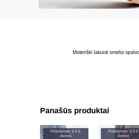
Moteriški lakuoti smėlio spal
Panašūs produktai
Pristatymas: 3-5 d.
Pristatymas: 3-5 d.
dienos
dienos