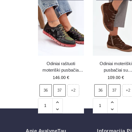
Odiniai raštuoti
Odiniai moteriški
moteriški pusbačiai
pusbačiai su
Maciejka 06784-20
siuvinėjimais ir
146.00
€
109.00
€
juodi
užtrauktuku Artik
57C2117 rudi
36
37
36
37
+2
+2
Apie AvalyneTau
Informacija Pi