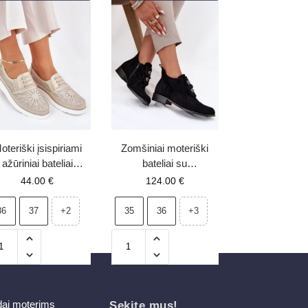
oteriški įsispiriami
Zomšiniai moteriški
ažūriniai bateliai
bateliai su
auksinės spalvos
dekoratyviomis gėlėmis
44.00
€
124.00
€
Azethia
Zazoo 3080 juodi
36
37
35
36
+2
+3
dai moterims
Sekite mus!