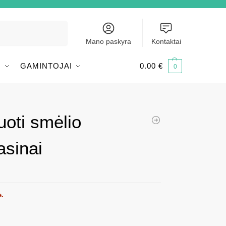
Ieškoti
Mano paskyra
Kontaktai
I
GAMINTOJAI
0.00
€
0
uoti smėlio
sinai
e.