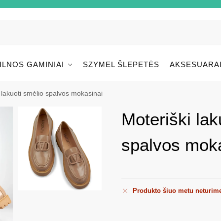
ILNOS GAMINIAI
SZYMEL ŠLEPETĖS
AKSESUARA
 lakuoti smėlio spalvos mokasinai
Moteriški lak
spalvos moka
Produkto šiuo metu neturim