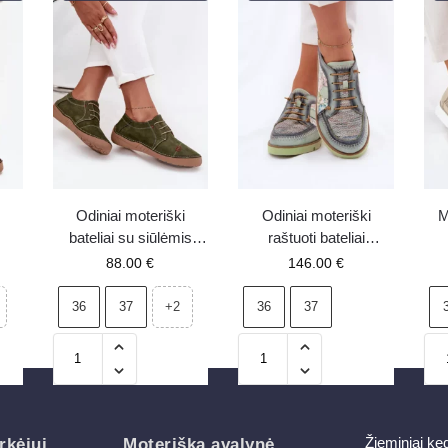
Odiniai moteriški
Odiniai moteriški
M
bateliai su siūlėmis
raštuoti bateliai
Artiker 57C2112 žali
Maciejka 06784-09 žali
88.00
€
146.00
€
er
36
37
36
37
+2
Žieminiai ke
rkėjui
Moteriška avalynė