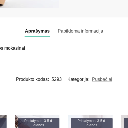
Aprašymas
Papildoma informacija
vos mokasinai
Produkto kodas:
5293
Kategorija:
Pusbačiai
Pristatymas: 3-5 d.
Pristatymas: 3-5 d.
dienos
dienos