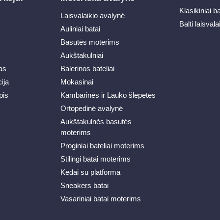
Klasikiniai b
Laisvalaikio avalynė
Balti laisvala
Auliniai batai
Basutės moterims
Aukštakulniai
as
Balerinos bateliai
ija
Mokasinai
pis
Kambarinės ir Lauko šlepetės
Ortopedinė avalynė
Aukštakulnės basutės
moterims
Proginiai bateliai moterims
Stilingi batai moterims
Kedai su platforma
Sneakers batai
Vasariniai batai moterims