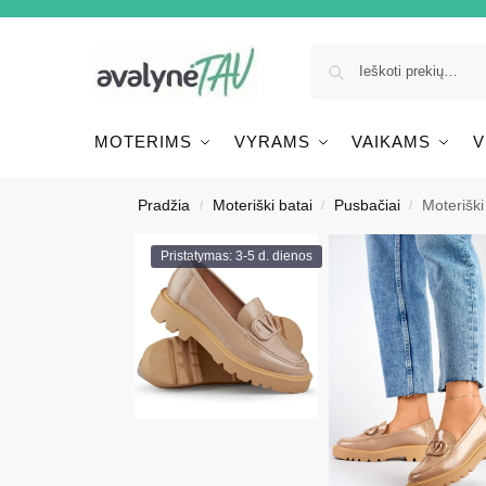
MOTERIMS
VYRAMS
VAIKAMS
V
Pradžia
Moteriški batai
Pusbačiai
Moteriški
/
/
/
Pristatymas: 3-5 d. dienos