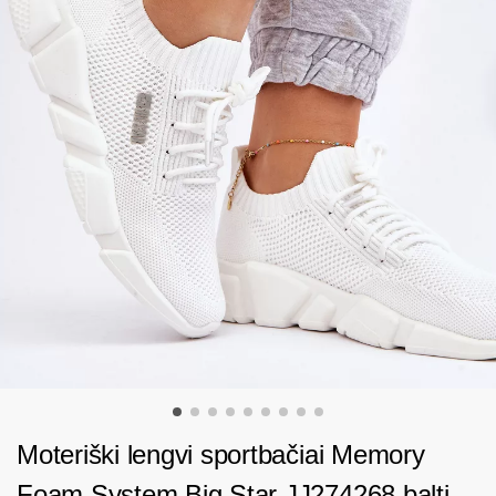
Moteriški lengvi sportbačiai Memory
Foam System Big Star JJ274268 balti