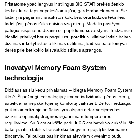
Pristatome ypač lengvus ir stilingus BIG STAR prekės ženklo
kedus, kurie taps nepakeičiamu jūsų garderobo elementu. Šie
batai yra pagaminti iš aukštos kokybės, orui laidžios tekstilės,
todėl jūsų pėdos išliks gaivios visą dieną. Modelis pasižymi
patogiu įsispiriamu dizainu su papildomu suvarstymu, leidžiančiu
idealiai pritaikyti batus pagal jūsų poreikius. Minimalistinis baltas
dizainas ir kokybiškas atlikimas užtikrina, kad šie batai lengvai
derės prie bet kokio laisvalaikio stiliaus aprangos.
Inovatyvi Memory Foam System
technologija
Didžiausias šių kedų privalumas – įdiegta Memory Foam System
įklotė. Ši pažangi technologija įsimena individualią pėdos formą,
suteikdama nepakartojamą komfortą vaikštant. Be to, medžiaga
puikiai amortizuoja smūgius, yra atspari deformacijoms bei
užtikrina optimalų drėgmės išgarinimą ir temperatūros
reguliavimą. Su 3 cm aukščio padu ir 6,5 cm batviršio aukščiu, šie
batai yra itin stabilūs bei suteikia lengvumo pojūtį kiekviename
žingsnyje. Tai puikus pasirinkimas aktyviam gyvenimo būdui,