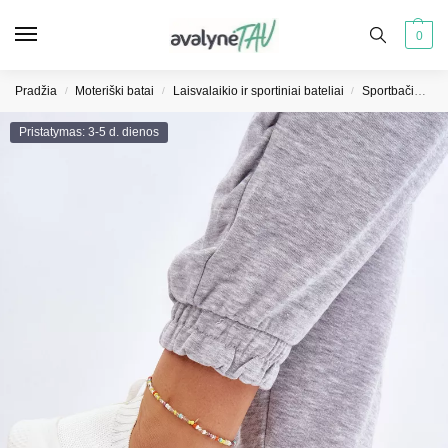
0
Pradžia
Moteriški batai
Laisvalaikio ir sportiniai bateliai
Sportbačiai moterims
/
/
/
Pristatymas: 3-5 d. dienos