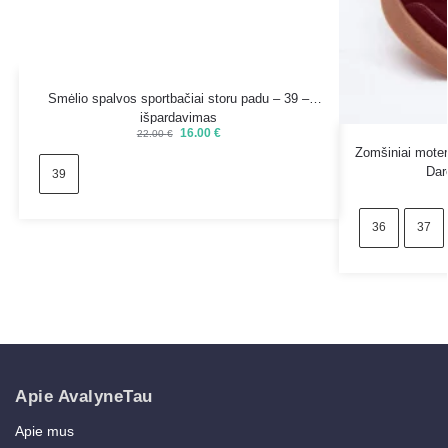
Smėlio spalvos sportbačiai storu padu – 39 –
išpardavimas
16.00
€
22.00
€
Zomšiniai moter
Dar
39
36
37
Apie AvalyneTau
Apie mus