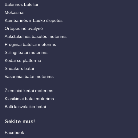
Balerinos bateliai
Mokasinai
Kambarinės ir Lauko šlepetės
Ortopedinė avalynė
Aukštakulnės basutės moterims
Proginiai bateliai moterims
Stilingi batai moterims
Kedai su platforma
Sneakers batai
Vasariniai batai moterims
Žieminiai kedai moterims
Klasikiniai batai moterims
Balti laisvalaikio batai
Sekite mus!
Facebook