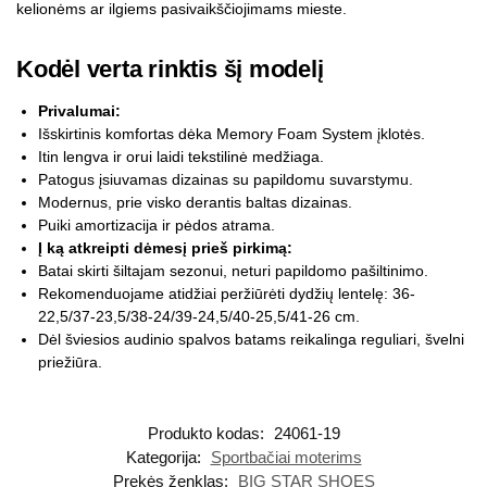
kelionėms ar ilgiems pasivaikščiojimams mieste.
Kodėl verta rinktis šį modelį
Privalumai:
Išskirtinis komfortas dėka Memory Foam System įklotės.
Itin lengva ir orui laidi tekstilinė medžiaga.
Patogus įsiuvamas dizainas su papildomu suvarstymu.
Modernus, prie visko derantis baltas dizainas.
Puiki amortizacija ir pėdos atrama.
Į ką atkreipti dėmesį prieš pirkimą:
Batai skirti šiltajam sezonui, neturi papildomo pašiltinimo.
Rekomenduojame atidžiai peržiūrėti dydžių lentelę: 36-
22,5/37-23,5/38-24/39-24,5/40-25,5/41-26 cm.
Dėl šviesios audinio spalvos batams reikalinga reguliari, švelni
priežiūra.
Produkto kodas:
24061-19
Kategorija:
Sportbačiai moterims
Prekės ženklas:
BIG STAR SHOES