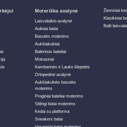
Žieminiai ke
rkėjui
Moteriška avalynė
Klasikiniai b
Laisvalaikio avalynė
Balti laisvala
Auliniai batai
Basutės moterims
Aukštakulniai
as
Balerinos bateliai
ija
Mokasinai
pis
Kambarinės ir Lauko šlepetės
Ortopedinė avalynė
Aukštakulnės basutės
moterims
Proginiai bateliai moterims
Stilingi batai moterims
Kedai su platforma
Sneakers batai
Vasariniai batai moterims