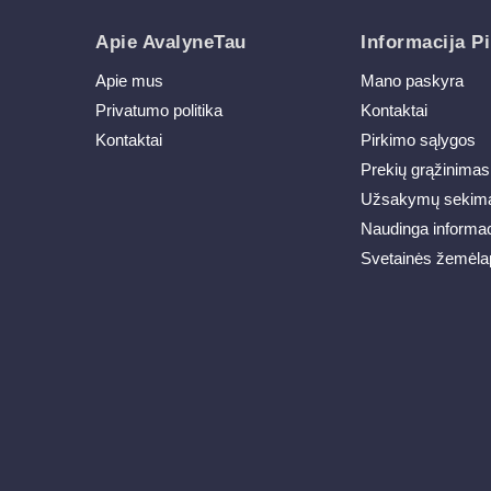
Apie AvalyneTau
Informacija Pi
Apie mus
Mano paskyra
Privatumo politika
Kontaktai
Kontaktai
Pirkimo sąlygos
Prekių grąžinimas
Užsakymų sekim
Naudinga informac
Svetainės žemėla