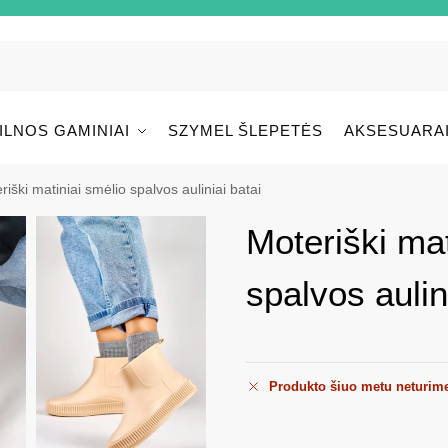
ILNOS GAMINIAI
SZYMEL ŠLEPETĖS
AKSESUARA
riški matiniai smėlio spalvos auliniai batai
Moteriški mat
spalvos aulin
Produkto šiuo metu neturim