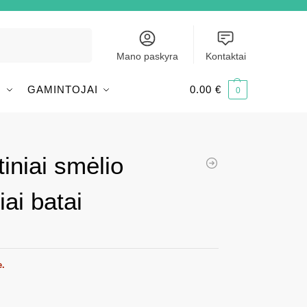
Ieškoti
Mano paskyra
Kontaktai
I
GAMINTOJAI
0.00
€
0
iniai smėlio
iai batai
e.