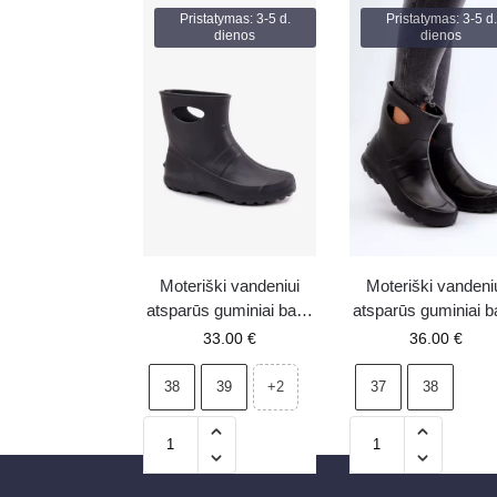
Pristatymas: 3-5 d.
Pristatymas: 3-5 d.
dienos
dienos
Moteriški vandeniui
Moteriški vandeni
atsparūs guminiai batai
atsparūs guminiai b
Boto pilki
LEMIGO GARDE
33.00
€
36.00
€
752 juodi
38
39
37
38
+2