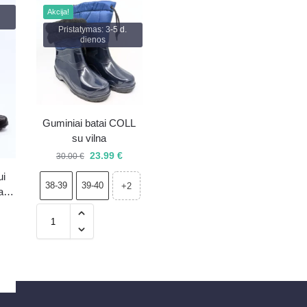
Akcija!
Pristatymas: 3-5 d.
dienos
Guminiai batai COLL
su vilna
23.99
€
30.00
€
ui
38-39
39-40
+2
atai
N