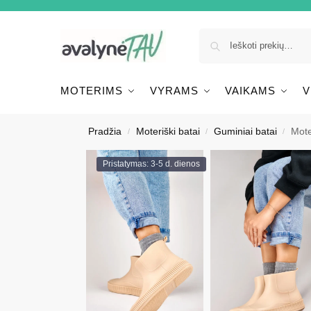
MOTERIMS
VYRAMS
VAIKAMS
V
Pradžia
Moteriški batai
Guminiai batai
Mote
/
/
/
Pristatymas: 3-5 d. dienos