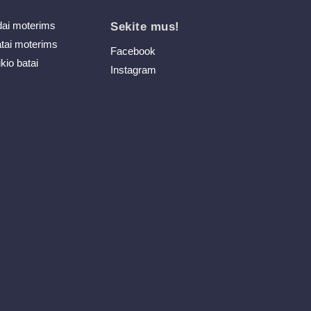
dai moterims
Sekite mus!
atai moterims
Facebook
ikio batai
Instagram