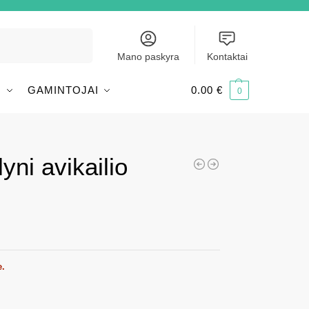
Ieškoti
Mano paskyra
Kontaktai
I
GAMINTOJAI
0.00
€
0
yni avikailio
e.