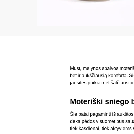
Mūsų mėlynos spalvos moteriški 
bet ir aukščiausią komfortą. Ši
jausitės puikiai net šalčiausi
Moteriški sniego 
Šie batai pagaminti iš aukštos
dėka pėdos visuomet bus sausos 
tiek kasdienai, tiek aktyviems