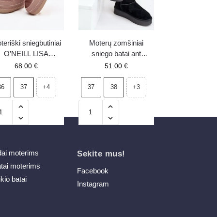
teriški sniegbutiniai
Moterų zomšiniai
O’NEILL LISA
sniego batai ant
HELSEA WOMEN
platformos Boto
68.00
€
51.00
€
ID 90253013.78E
Nereviana juodi
rožiniai
36
37
37
38
+4
+3
dai moterims
Sekite mus!
atai moterims
Facebook
ikio batai
Instagram