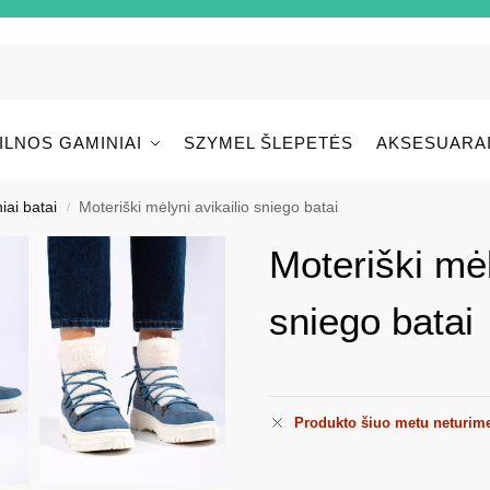
ILNOS GAMINIAI
SZYMEL ŠLEPETĖS
AKSESUARA
iai batai
Moteriški mėlyni avikailio sniego batai
/
Moteriški mėl
sniego batai
Produkto šiuo metu neturim