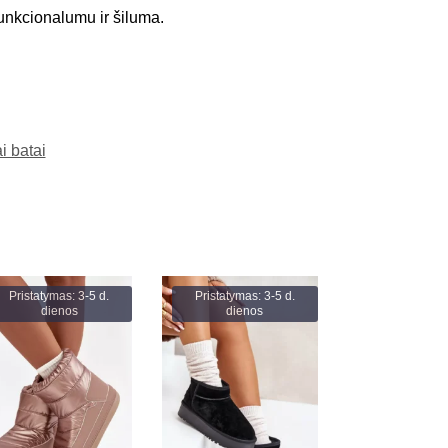
 funkcionalumu ir šiluma.
i batai
Pristatymas: 3-5 d.
Pristatymas: 3-5 d.
dienos
dienos