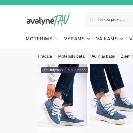
MOTERIMS
VYRAMS
VAIKAMS
V
Pradžia
Moteriški batai
Auliniai batai
Žiemin
/
/
/
Pristatymas: 3-5 d. dienos