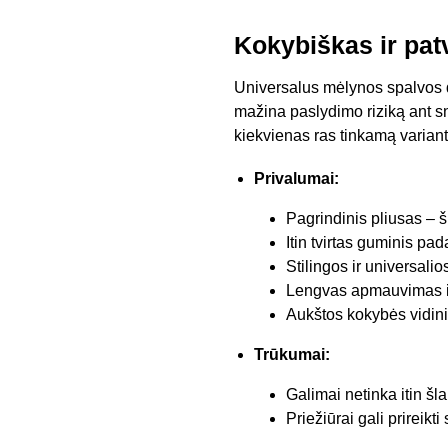
Kokybiškas ir pat
Universalus mėlynos spalvos d
mažina paslydimo riziką ant sn
kiekvienas ras tinkamą variant
Privalumai:
Pagrindinis pliusas – š
Itin tvirtas guminis pad
Stilingos ir universali
Lengvas apmauvimas ir
Aukštos kokybės vidinis
Trūkumai:
Galimai netinka itin š
Priežiūrai gali prireikt