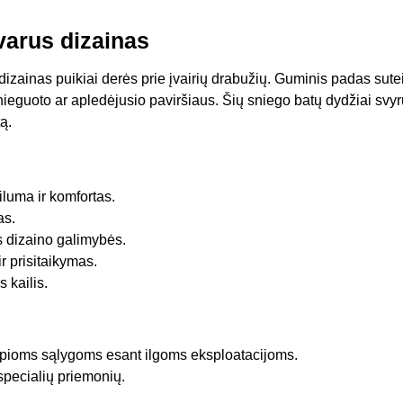
varus dizainas
izainas puikiai derės prie įvairių drabužių. Guminis padas su
ieguoto ar apledėjusio paviršiaus. Šių sniego batų dydžiai svyru
ą.
iluma ir komfortas.
as.
os dizaino galimybės.
 prisitaikymas.
 kailis.
lapioms sąlygoms esant ilgoms eksploatacijoms.
i specialių priemonių.