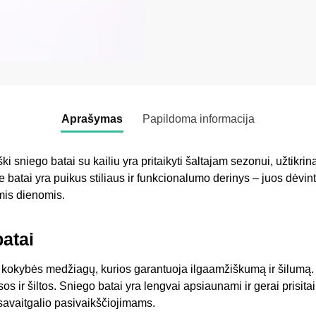
Aprašymas
Papildoma informacija
sniego batai su kailiu yra pritaikyti šaltajam sezonui, užtikrina
e batai yra puikus stiliaus ir funkcionalumo derinys – juos dėvint
omis dienomis.
batai
 kokybės medžiagų, kurios garantuoja ilgaamžiškumą ir šilumą. J
ir šiltos. Sniego batai yra lengvai apsiaunami ir gerai prisitaik
 savaitgalio pasivaikščiojimams.