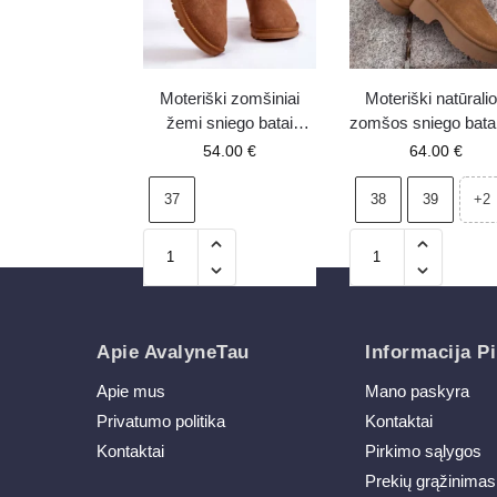
Moteriški zomšiniai
Moteriški natūrali
žemi sniego batai
zomšos sniego bata
Camel Shelie
kailiuku Camel Mil
54.00
€
64.00
€
37
38
39
+2
Apie AvalyneTau
Informacija Pi
Apie mus
Mano paskyra
Privatumo politika
Kontaktai
Kontaktai
Pirkimo sąlygos
Prekių grąžinimas