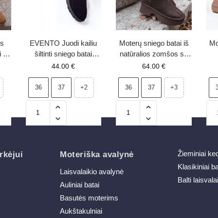
os
EVENTO Juodi kailiu
Moterų sniego batai iš
Mo
i su
šiltinti sniego batai
natūralios zomšos su
ora
Vicandi
kailiuku, šokoladiniai
C
44.00
€
64.00
€
Milora
M
36
37
36
37
+2
+3
Žieminiai ke
rkėjui
Moteriška avalynė
Klasikiniai b
Laisvalaikio avalynė
Balti laisvala
Auliniai batai
Basutės moterims
Aukštakulniai