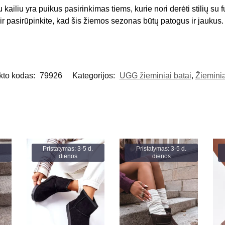
kailiu yra puikus pasirinkimas tiems, kurie nori derėti stilių su
r pasirūpinkite, kad šis žiemos sezonas būtų patogus ir jaukus.
kto kodas:
79926
Kategorijos:
UGG žieminiai batai
,
Žieminia
Pristatymas: 3-5 d.
Pristatymas: 3-5 d.
dienos
dienos