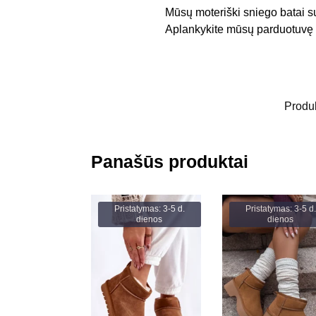
Mūsų moteriški sniego batai su 
Aplankykite mūsų parduotuvę i
Produ
Panašūs produktai
Pristatymas: 3-5 d.
Pristatymas: 3-5 d.
dienos
dienos