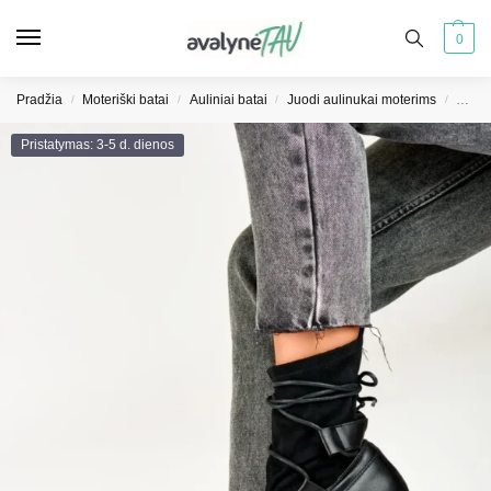
0
Pradžia
Moteriški batai
Auliniai batai
Juodi aulinukai moterims
Moteri
/
/
/
/
Pristatymas: 3-5 d. dienos