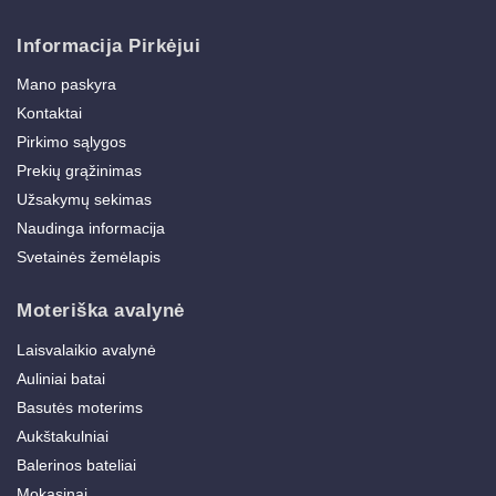
Informacija Pirkėjui
Mano paskyra
Kontaktai
Pirkimo sąlygos
Prekių grąžinimas
Užsakymų sekimas
Naudinga informacija
Svetainės žemėlapis
Moteriška avalynė
Laisvalaikio avalynė
Auliniai batai
Basutės moterims
Aukštakulniai
Balerinos bateliai
Mokasinai