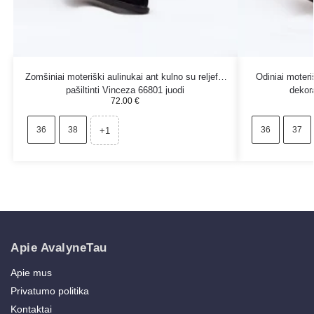
Zomšiniai moteriški aulinukai ant kulno su reljefu,
Odiniai moteri
pašiltinti Vinceza 66801 juodi
dekora
72.00
€
36
38
36
37
+1
Apie AvalyneTau
Apie mus
Privatumo politika
Kontaktai