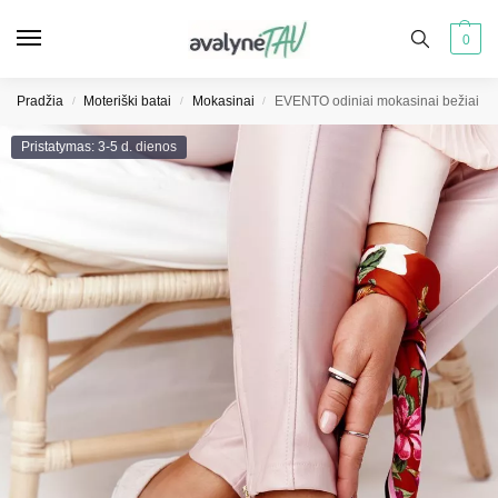
0
Pradžia
Moteriški batai
Mokasinai
EVENTO odiniai mokasinai bežiai
/
/
/
Pristatymas: 3-5 d. dienos