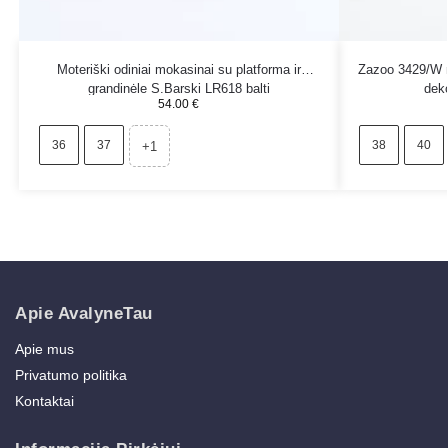
Moteriški odiniai mokasinai su platforma ir
Zazoo 3429/W m
grandinėle S.Barski LR618 balti
deko
54.00
€
36
37
38
40
+1
Apie AvalyneTau
Apie mus
Privatumo politika
Kontaktai