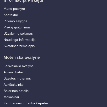
Informacija Pirkėjui
Mano paskyra
Kontaktai
Pirkimo sąlygos
Prekių grąžinimas
Užsakymų sekimas
Naudinga informacija
Svetainės žemėlapis
Moteriška avalynė
Laisvalaikio avalynė
Auliniai batai
Basutės moterims
Aukštakulniai
Balerinos bateliai
Mokasinai
Kambarinės ir Lauko šlepetės