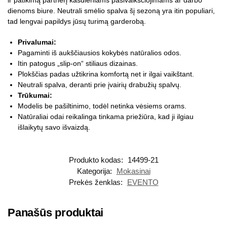
ir patikimą partnerį kasdieniams pasivaikščiojimams ar darbo
dienoms biure. Neutrali smėlio spalva šį sezoną yra itin populiari,
tad lengvai papildys jūsų turimą garderobą.
Privalumai:
Pagaminti iš aukščiausios kokybės natūralios odos.
Itin patogus „slip-on“ stiliaus dizainas.
Plokščias padas užtikrina komfortą net ir ilgai vaikštant.
Neutrali spalva, deranti prie įvairių drabužių spalvų.
Trūkumai:
Modelis be pašiltinimo, todėl netinka vėsiems orams.
Natūraliai odai reikalinga tinkama priežiūra, kad ji ilgiau
išlaikytų savo išvaizdą.
Produkto kodas:
14499-21
Kategorija:
Mokasinai
Prekės ženklas:
EVENTO
Panašūs produktai