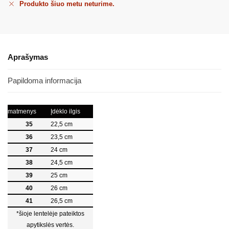
Produkto šiuo metu neturime.
Aprašymas
Papildoma informacija
matmenys
Įdėklo ilgis
35
22,5 cm
36
23,5 cm
37
24 cm
38
24,5 cm
39
25 cm
40
26 cm
41
26,5 cm
*šioje lentelėje pateiktos
apytikslės vertės.