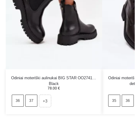
Odiniai moteriški aulinukai BIG STAR OO274109
Odiniai moteriš
Black
det
78.00
€
36
37
35
36
+3