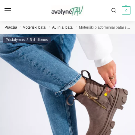
0
Pradžia
Moteriški batai
Auliniai batai
Moteriški platforminiai batai smėlio spalvos zomšos
/
/
/
Pristatymas: 3-5 d. dienos