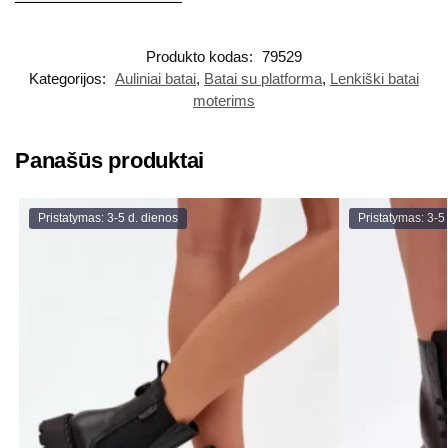
Produkto kodas:
79529
Kategorijos:
Auliniai batai
,
Batai su platforma
,
Lenkiški batai
moterims
Panašūs produktai
Pristatymas: 3-5 d. dienos
Pristatymas: 3-5