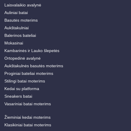
Laisvalaikio avalynė
Auliniai batai
Basutės moterims
Aukštakulniai
Balerinos bateliai
Mokasinai
Kambarinės ir Lauko šlepetės
Ortopedinė avalynė
Aukštakulnės basutės moterims
Proginiai bateliai moterims
Stilingi batai moterims
Kedai su platforma
Sneakers batai
Vasariniai batai moterims
Žieminiai kedai moterims
Klasikiniai batai moterims