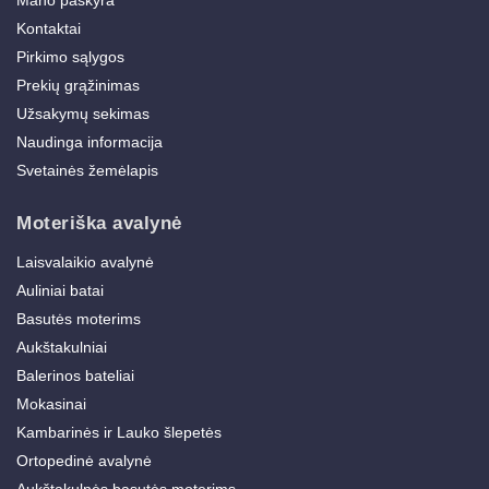
Mano paskyra
Kontaktai
Pirkimo sąlygos
Prekių grąžinimas
Užsakymų sekimas
Naudinga informacija
Svetainės žemėlapis
Moteriška avalynė
Laisvalaikio avalynė
Auliniai batai
Basutės moterims
Aukštakulniai
Balerinos bateliai
Mokasinai
Kambarinės ir Lauko šlepetės
Ortopedinė avalynė
Aukštakulnės basutės moterims