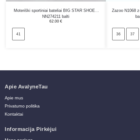
Moteriški sportiniai bateliai BIG STAR SHOES
Zazoo N1068 zom
NN274211 balti
ba
62.00
€
41
36
37
Apie AvalyneTau
Apie mus
Privatumo politika
Kontaktai
Informacija Pirkėjui