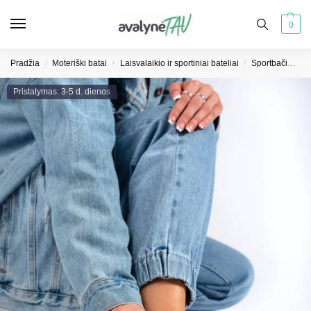
0
Pradžia
Moteriški batai
Laisvalaikio ir sportiniai bateliai
Sportbačiai moterims
/
/
/
Pristatymas: 3-5 d. dienos