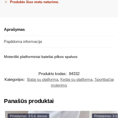
Produkto šiuo metu neturime.
Aprašymas
Papildoma informacija
Moteriški platforminiai bateliai pilkos spalvos
Produkto kodas:
84332
Kategorijos:
Batai su platforma
,
Kedai su platforma
,
Sportbačiai
moterims
Panašūs produktai
Pristatymas: 3-5 d. dienos
Pristatymas: 3-5