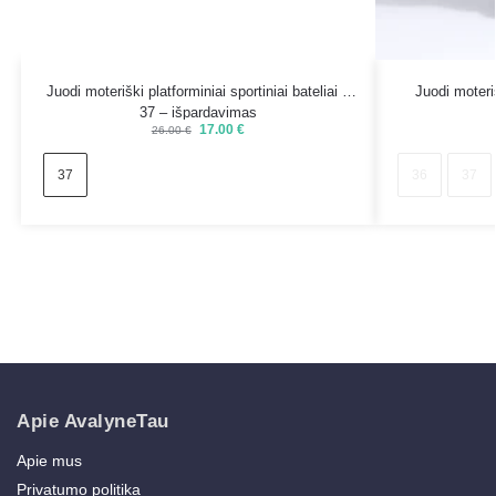
Juodi moteriški platforminiai sportiniai bateliai –
Juodi moteri
37 – išpardavimas
17.00
€
26.00
€
37
36
37
Apie AvalyneTau
Apie mus
Privatumo politika