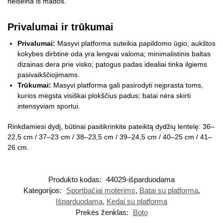
neišeina iš mados.
Privalumai ir trūkumai
Privalumai:
Masyvi platforma suteikia papildomo ūgio; aukštos
kokybės dirbtinė oda yra lengvai valoma; minimalistinis baltas
dizainas dera prie visko; patogus padas idealiai tinka ilgiems
pasivaikščiojimams.
Trūkumai:
Masyvi platforma gali pasirodyti neįprasta toms,
kurios mėgsta visiškai plokščius padus; batai nėra skirti
intensyviam sportui.
Rinkdamiesi dydį, būtinai pasitikrinkite pateiktą dydžių lentelę: 36–
22,5 cm / 37–23 cm / 38–23,5 cm / 39–24,5 cm / 40–25 cm / 41–
26 cm.
Produkto kodas:
44029-išparduodama
Kategorijos:
Sportbačiai moterims
,
Batai su platforma
,
Išparduodama
,
Kedai su platforma
Prekės ženklas:
Boto