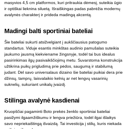
masyvios 4,5 cm platformos, kuri pritraukia dėmesį, suteikia ūgio
ir optiškai lieknina siluetą. Išraiškingas padas pabrėžia modernų
avalynės charakterį ir prideda madingą akcentą.
Madingi balti sportiniai bateliai
Šie bateliai sukurti atsižvelgiant į aukščiausius patogumo
standartus. Viduje esantis minkštas audinio pamušalas suteikia
jaukumo jausmą kiekviename žingsnyje, todėl tai bus idealus
pasirinkimas ilgų pasivaikščiojimų metu. Suvarstoma konstrukcija
užtikrina puikų prigludimą prie pėdos, saugumą ir stabilumą
judant. Dėl savo universalaus dizaino šie bateliai puikiai dera prie
džinsų, tamprų, laisvalaikio kelnių ar net lengvų vasarinių
suknelių, sukuriant unikalų įvaizdį.
Stilinga avalynė kasdienai
Kruopščiai pagaminti Boto prekės ženklo sportiniai bateliai
pasižymi ilgaamžiškumu ir lengva priežiūra, todėl ilgai išlaikys
savo nepriekaištingą išvaizdą. Tai investicija į stilių, kuris niekada