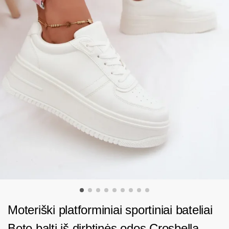
Moteriški platforminiai sportiniai bateliai
Boto balti iš dirbtinės odos Crosbella –