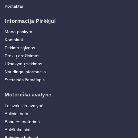
Kontaktai
Informacija Pirkėjui
Mano paskyra
Kontaktai
Pirkimo sąlygos
Prekių grąžinimas
Užsakymų sekimas
Naudinga informacija
Svetainės žemėlapis
Moteriška avalynė
Laisvalaikio avalynė
Auliniai batai
Basutės moterims
Aukštakulniai
Balerinos bateliai