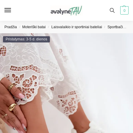
0
Pradžia
Moteriški batai
Laisvalaikio ir sportiniai bateliai
Sportbačiai moterims
/
/
/
Pristatymas: 3-5 d. dienos