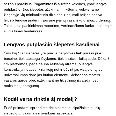
sezonų poreikius. Pagamintos iš aukštos kokybės, ypač lengvo
putplasčio, šios šlepetės užtikrina minkštumą kiekviename
žingsnyje. Jų minimalistinis dizainas ir neutrali bežinė spalva
leidžia lengvai priderinti jas prie įvairių vasariškų drabužių derinių.
Tai idealus pasirinkimas moterims, vertinančioms funkcionalumą ir
šiuolaikines tendencijas.
Lengvos putplasčio šlepetės kasdienai
Šios Big Star šlepetės yra puikus palydovas tiek poilsiui prie
baseino, tiek atostogų išvykoms, tiek leisdami laiką sode. Dėka 3
cm platformos, pėda gauna reikiamą atramą, o lengva
konstrukcija neapsunkina kojų net ir dėvint jas visą dieną. Jų
universalumas daro jas būtinu elementu kiekvienos moters
vasaros garderobe, užtikrinant ne tik stilingą išvaizdą, bet ir
maksimalų patogumą.
Kodėl verta rinktis šį modelį?
Prieš priimdami sprendimą dėl pirkimo, susipažinkite su šių
šlepečių privalumais ir svarbiais aspektais: