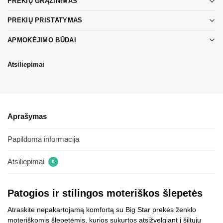
PREKIŲ GRĄŽINIMAS
PREKIŲ PRISTATYMAS
APMOKĖJIMO BŪDAI
Atsiliepimai
Aprašymas
Papildoma informacija
Atsiliepimai
0
Patogios ir stilingos moteriškos šlepetės
Atraskite nepakartojamą komfortą su Big Star prekės ženklo
moteriškomis šlepetėmis, kurios sukurtos atsižvelgiant į šiltųjų