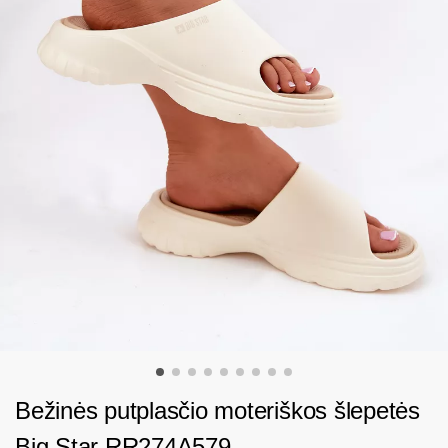
Bežinės putplasčio moteriškos šlepetės
Big Star RR274A579