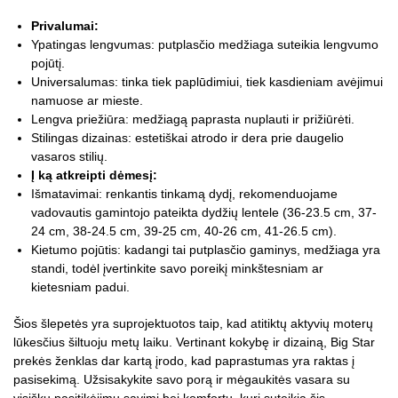
Privalumai:
Ypatingas lengvumas: putplasčio medžiaga suteikia lengvumo
pojūtį.
Universalumas: tinka tiek paplūdimiui, tiek kasdieniam avėjimui
namuose ar mieste.
Lengva priežiūra: medžiagą paprasta nuplauti ir prižiūrėti.
Stilingas dizainas: estetiškai atrodo ir dera prie daugelio
vasaros stilių.
Į ką atkreipti dėmesį:
Išmatavimai: renkantis tinkamą dydį, rekomenduojame
vadovautis gamintojo pateikta dydžių lentele (36-23.5 cm, 37-
24 cm, 38-24.5 cm, 39-25 cm, 40-26 cm, 41-26.5 cm).
Kietumo pojūtis: kadangi tai putplasčio gaminys, medžiaga yra
standi, todėl įvertinkite savo poreikį minkštesniam ar
kietesniam padui.
Šios šlepetės yra suprojektuotos taip, kad atitiktų aktyvių moterų
lūkesčius šiltuoju metų laiku. Vertinant kokybę ir dizainą, Big Star
prekės ženklas dar kartą įrodo, kad paprastumas yra raktas į
pasisekimą. Užsisakykite savo porą ir mėgaukitės vasara su