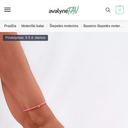
0
Pradžia
Moteriški batai
Šlepetės moterims
Baseino šlepetės moterims
/
/
/
Pristatymas: 3-5 d. dienos