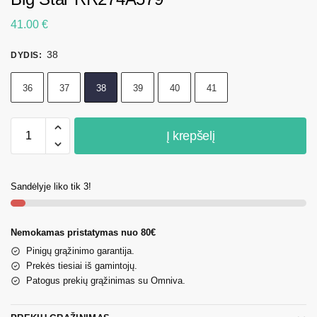
41.00
€
38
DYDIS
:
36
37
38
39
40
41
Į krepšelį
Sandėlyje liko tik 3!
Nemokamas pristatymas nuo 80€
Pinigų grąžinimo garantija.
Prekės tiesiai iš gamintojų.
Patogus prekių grąžinimas su Omniva.