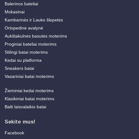
Balerinos bateliai
Mokasinai
Kambarinės ir Lauko šlepetės
Ortopedinė avalynė
Aukštakulnės basutės moterims
Proginiai bateliai moterims
Stilingi batai moterims
Kedai su platforma
Sneakers batai
Vasariniai batai moterims
Žieminiai kedai moterims
Klasikiniai batai moterims
Balti laisvalaikio batai
Sekite mus!
Facebook