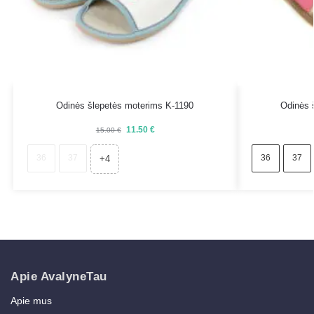
Odinės šlepetės moterims K-1190
Odinės 
11.50
€
15.00
€
36
37
36
37
+4
Apie AvalyneTau
Apie mus