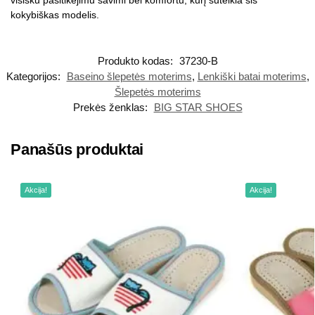
visišku pasitikėjimu savimi bei komfortu, kurį suteikia šis
kokybiškas modelis.
Produkto kodas:
37230-B
Kategorijos:
Baseino šlepetės moterims
,
Lenkiški batai moterims
,
Šlepetės moterims
Prekės ženklas:
BIG STAR SHOES
Panašūs produktai
Akcija!
Akcija!