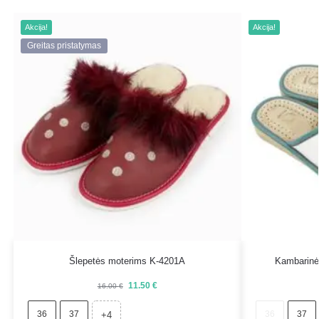
Akcija!
Akcija!
Greitas pristatymas
Šlepetės moterims K-4201A
Kambarinė
11.50
€
16.00
€
36
37
36
37
+4