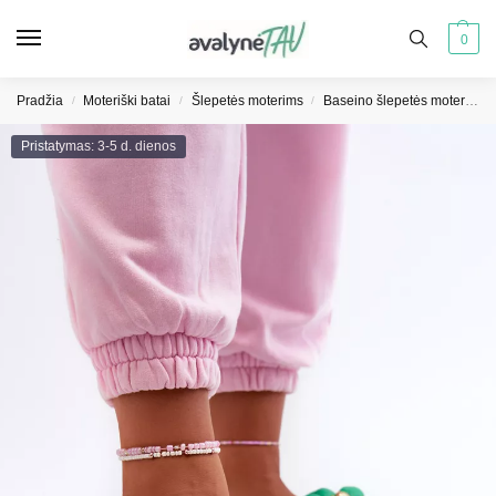
0
Pradžia
Moteriški batai
Šlepetės moterims
Baseino šlepetės moterims
/
/
/
Pristatymas: 3-5 d. dienos