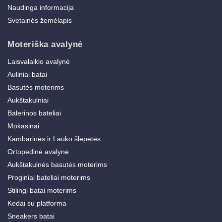
Naudinga informacija
Svetainės žemėlapis
Moteriška avalynė
Laisvalaikio avalynė
Auliniai batai
Basutės moterims
Aukštakulniai
Balerinos bateliai
Mokasinai
Kambarinės ir Lauko šlepetės
Ortopedinė avalynė
Aukštakulnės basutės moterims
Proginiai bateliai moterims
Stilingi batai moterims
Kedai su platforma
Sneakers batai