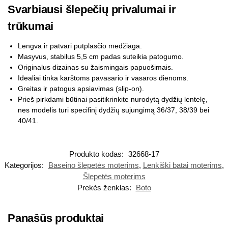
Svarbiausi šlepečių privalumai ir
trūkumai
Lengva ir patvari putplasčio medžiaga.
Masyvus, stabilus 5,5 cm padas suteikia patogumo.
Originalus dizainas su žaismingais papuošimais.
Idealiai tinka karštoms pavasario ir vasaros dienoms.
Greitas ir patogus apsiavimas (slip-on).
Prieš pirkdami būtinai pasitikrinkite nurodytą dydžių lentelę,
nes modelis turi specifinį dydžių sujungimą 36/37, 38/39 bei
40/41.
Produkto kodas:
32668-17
Kategorijos:
Baseino šlepetės moterims
,
Lenkiški batai moterims
,
Šlepetės moterims
Prekės ženklas:
Boto
Panašūs produktai