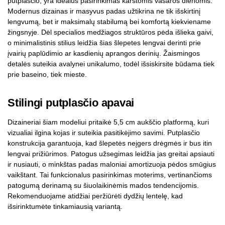
putplasčio, yra idealus pasirinkimas karštomis vasaros dienomis.
Modernus dizainas ir masyvus padas užtikrina ne tik išskirtinį
lengvumą, bet ir maksimalų stabilumą bei komfortą kiekviename
žingsnyje. Dėl specialios medžiagos struktūros pėda išlieka gaivi,
o minimalistinis stilius leidžia šias šlepetes lengvai derinti prie
įvairių paplūdimio ar kasdienių aprangos derinių. Žaismingos
detalės suteikia avalynei unikalumo, todėl išsiskirsite būdama tiek
prie baseino, tiek mieste.
Stilingi putplasčio apavai
Dizaineriai šiam modeliui pritaikė 5,5 cm aukščio platformą, kuri
vizualiai ilgina kojas ir suteikia pasitikėjimo savimi. Putplasčio
konstrukcija garantuoja, kad šlepetės neįgers drėgmės ir bus itin
lengvai prižiūrimos. Patogus užsegimas leidžia jas greitai apsiauti
ir nusiauti, o minkštas padas maloniai amortizuoja pėdos smūgius
vaikštant. Tai funkcionalus pasirinkimas moterims, vertinančioms
patogumą derinamą su šiuolaikinėmis mados tendencijomis.
Rekomenduojame atidžiai peržiūrėti dydžių lentelę, kad
išsirinktumėte tinkamiausią variantą.