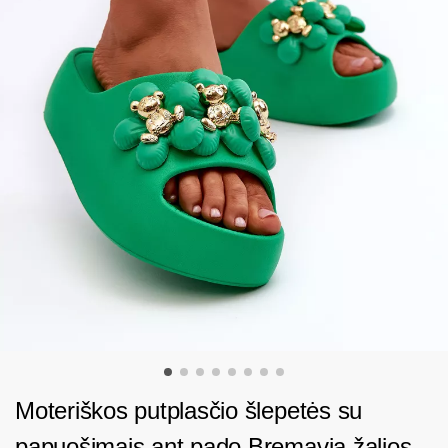
Moteriškos putplasčio šlepetės su
papuošimais ant pado Bremavia žalios