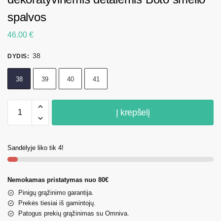
spalvos
46.00
€
38
DYDIS
:
38
39
40
41
Į krepšelį
Sandėlyje liko tik 4!
Nemokamas pristatymas nuo 80€
Pinigų grąžinimo garantija.
Prekės tiesiai iš gamintojų.
Patogus prekių grąžinimas su Omniva.