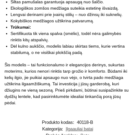
Šiltas pamušalas garantuoja apsaugą nuo šalčio.
Ekologiškos zomšos medžiaga suteikia estetinę išvaizdą.
Lengvai derinami prie įvairių stilių – nuo džinsų iki suknelių.
Kokybiškos medžiagos užtikrina patvarumą.
Trūkumai:
Sertifikuota tik viena spalva (smėlio), todėl nėra galimybės
rinktis kitų atspalvių.
Dėl kulno aukščio, modelis labiau skirtas tiems, kurie vertina
stabilumą, o ne visiškai plokščią padą.
Šis modelis – tai funkcionalumo ir elegancijos derinys, sukurtas
moterims, kurios nenori rinktis tarp grožio ir komforto. Būdami iki
kelių ilgio, jie puikiai apsaugo nuo vėjo, o tvirta pado medžiaga
užtikrina ilgaamžiškumą. Tai investicija į jūsų garderobą, kuri
džiugins ne vieną sezoną. Prieš pirkdami, būtinai susipažinkite su
dydžių lentele, kad pasirinktumėte idealiai tinkančią porą jūsų
pėdai.
Produkto kodas:
40118-B
Kategorija:
Ilgaauliai batai