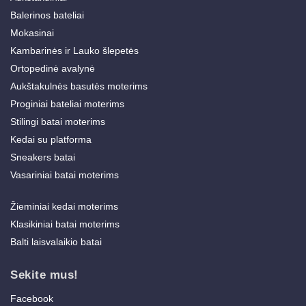
Balerinos bateliai
Mokasinai
Kambarinės ir Lauko šlepetės
Ortopedinė avalynė
Aukštakulnės basutės moterims
Proginiai bateliai moterims
Stilingi batai moterims
Kedai su platforma
Sneakers batai
Vasariniai batai moterims
Žieminiai kedai moterims
Klasikiniai batai moterims
Balti laisvalaikio batai
Sekite mus!
Facebook