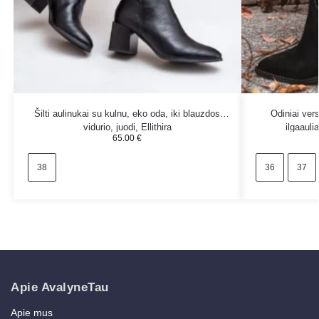
Šilti aulinukai su kulnu, eko oda, iki blauzdos
Odiniai ver
vidurio, juodi, Ellithira
ilgaaulia
65.00
€
38
36
37
Apie AvalyneTau
Apie mus