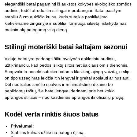
elegantiški batai pagaminti iš aukštos kokybės ekologiško zomšos
audinio, todėl atrodo itin stilingai ir prabangiai. Batai pasižymi
stabiliu 8 cm aukščio kulnu, kuris suteikia pasitikėjimo
kiekviename žingsnyje ir subtiliai formuoja siluetą, išlaikydamas
maksimalų patogumą visą dieną.
Stilingi moteriški batai šaltajam sezonui
Viduje batai yra padengti šiltu avalynės apklotiniu audiniu,
užtikrinančiu, kad pėdos išliktų šiltos net šalčiausiomis dienomis.
Suapvalinta noselė suteikia batams klasikinį, ajingą vaizdą, o slip-
on tipo užsegimas leidžia itin lengvai ir greitai apsiauti ar nusiauti.
Dėl neutralios smėlio spalvos ir minimalistinio dizaino be
papildomų raštų, šie batai lengvai derinami prie bet kokio
aprangos stiliaus – nuo kasdienės aprangos iki oficialių progų.
Kodėl verta rinktis šiuos batus
Privalumai:
Stabilus kulnas užtikrina patogų ėjimą.