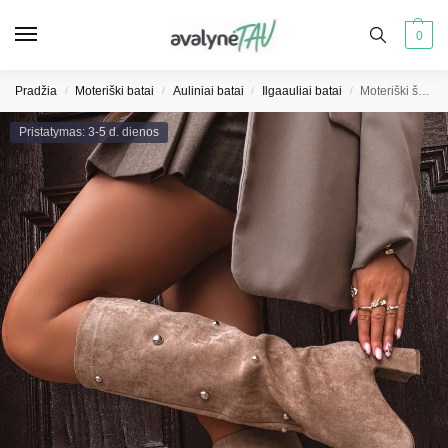
0
Pradžia
Moteriški batai
Auliniai batai
Ilgaauliai batai
Moteriški šilti batai ant kulno su dekoratyvinėmis detalėmis Boto smėlio spalvos
/
/
/
/
Pristatymas: 3-5 d. dienos