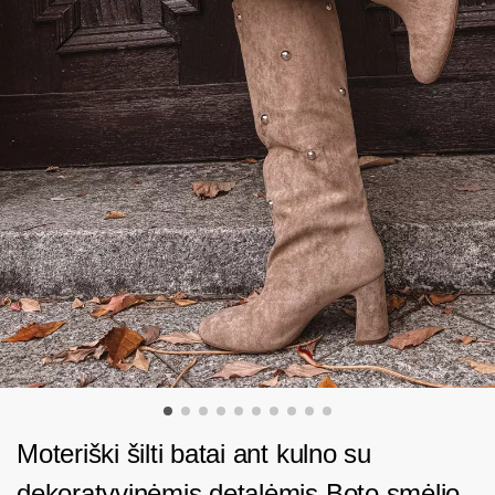
Moteriški šilti batai ant kulno su
dekoratyvinėmis detalėmis Boto smėlio