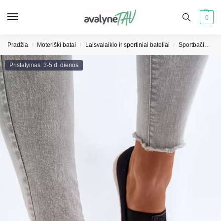
0
Pradžia
Moteriški batai
Laisvalaikio ir sportiniai bateliai
Sportbačiai moterims
/
/
/
Pristatymas: 3-5 d. dienos