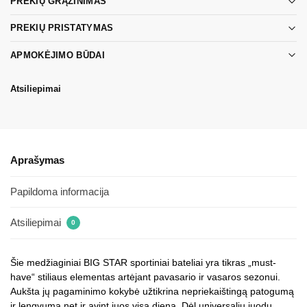
PREKIŲ GRĄŽINIMAS
PREKIŲ PRISTATYMAS
APMOKĖJIMO BŪDAI
Atsiliepimai
Aprašymas
Papildoma informacija
Atsiliepimai
0
Šie medžiaginiai BIG STAR sportiniai bateliai yra tikras „must-
have“ stiliaus elementas artėjant pavasario ir vasaros sezonui.
Aukšta jų pagaminimo kokybė užtikrina nepriekaištingą patogumą
ir lengvumą net ir avint juos visą dieną. Dėl universalių juodų