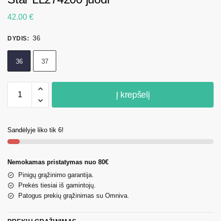
42.00
€
36
DYDIS
:
36
37
Į krepšelį
Sandėlyje liko tik 6!
Nemokamas pristatymas nuo 80€
Pinigų grąžinimo garantija.
Prekės tiesiai iš gamintojų.
Patogus prekių grąžinimas su Omniva.