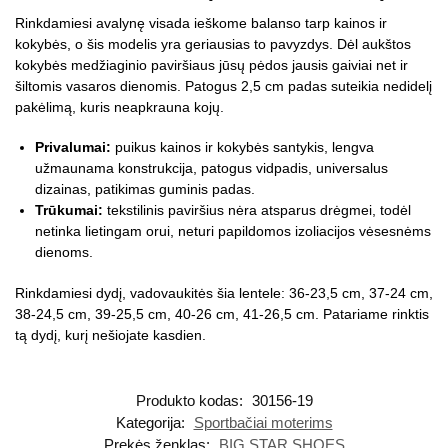
Rinkdamiesi avalynę visada ieškome balanso tarp kainos ir
kokybės, o šis modelis yra geriausias to pavyzdys. Dėl aukštos
kokybės medžiaginio paviršiaus jūsų pėdos jausis gaiviai net ir
šiltomis vasaros dienomis. Patogus 2,5 cm padas suteikia nedidelį
pakėlimą, kuris neapkrauna kojų.
Privalumai:
puikus kainos ir kokybės santykis, lengva
užmaunama konstrukcija, patogus vidpadis, universalus
dizainas, patikimas guminis padas.
Trūkumai:
tekstilinis paviršius nėra atsparus drėgmei, todėl
netinka lietingam orui, neturi papildomos izoliacijos vėsesnėms
dienoms.
Rinkdamiesi dydį, vadovaukitės šia lentele: 36-23,5 cm, 37-24 cm,
38-24,5 cm, 39-25,5 cm, 40-26 cm, 41-26,5 cm. Patariame rinktis
tą dydį, kurį nešiojate kasdien.
Produkto kodas:
30156-19
Kategorija:
Sportbačiai moterims
Prekės ženklas:
BIG STAR SHOES