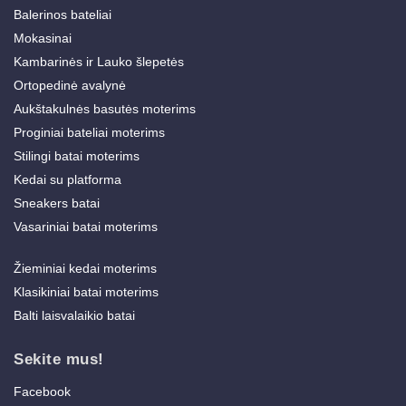
Balerinos bateliai
Mokasinai
Kambarinės ir Lauko šlepetės
Ortopedinė avalynė
Aukštakulnės basutės moterims
Proginiai bateliai moterims
Stilingi batai moterims
Kedai su platforma
Sneakers batai
Vasariniai batai moterims
Žieminiai kedai moterims
Klasikiniai batai moterims
Balti laisvalaikio batai
Sekite mus!
Facebook