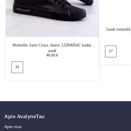
Juodi moteriški 
Moteriški žemi Cross Jeans JJ2R4054C kedai,
juodi
37
46.00
€
36
Apie AvalyneTau
Apie mus