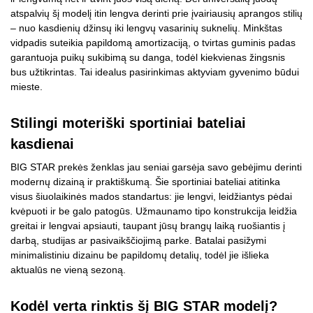
atspalvių šį modelį itin lengva derinti prie įvairiausių aprangos stilių
– nuo kasdienių džinsų iki lengvų vasarinių suknelių. Minkštas
vidpadis suteikia papildomą amortizaciją, o tvirtas guminis padas
garantuoja puikų sukibimą su danga, todėl kiekvienas žingsnis
bus užtikrintas. Tai idealus pasirinkimas aktyviam gyvenimo būdui
mieste.
Stilingi moteriški sportiniai bateliai
kasdienai
BIG STAR prekės ženklas jau seniai garsėja savo gebėjimu derinti
modernų dizainą ir praktiškumą. Šie sportiniai bateliai atitinka
visus šiuolaikinės mados standartus: jie lengvi, leidžiantys pėdai
kvėpuoti ir be galo patogūs. Užmaunamo tipo konstrukcija leidžia
greitai ir lengvai apsiauti, taupant jūsų brangų laiką ruošiantis į
darbą, studijas ar pasivaikščiojimą parke. Batalai pasižymi
minimalistiniu dizainu be papildomų detalių, todėl jie išlieka
aktualūs ne vieną sezoną.
Kodėl verta rinktis šį BIG STAR modelį?