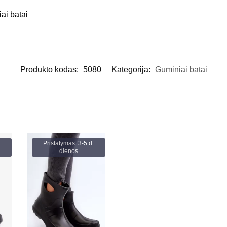
ai batai
Produkto kodas:
5080
Kategorija:
Guminiai batai
Pristatymas: 3-5 d.
dienos