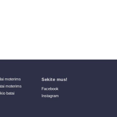
dai moterims
Sekite mus!
atai moterims
Facebook
ikio batai
Instagram