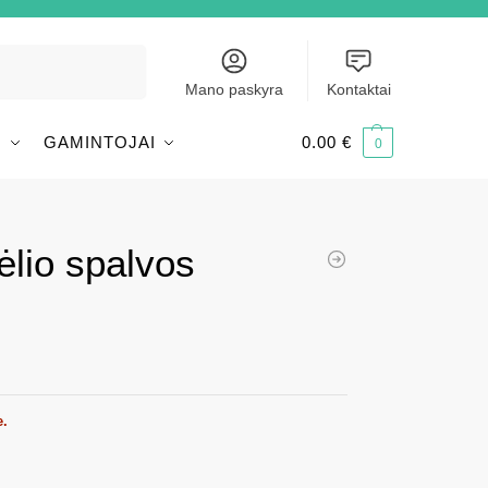
Ieškoti
Mano paskyra
Kontaktai
I
GAMINTOJAI
0.00
€
0
ėlio spalvos
e.