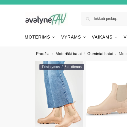
MOTERIMS
VYRAMS
VAIKAMS
V
Pradžia
Moteriški batai
Guminiai batai
Mote
/
/
/
Pristatymas: 3-5 d. dienos