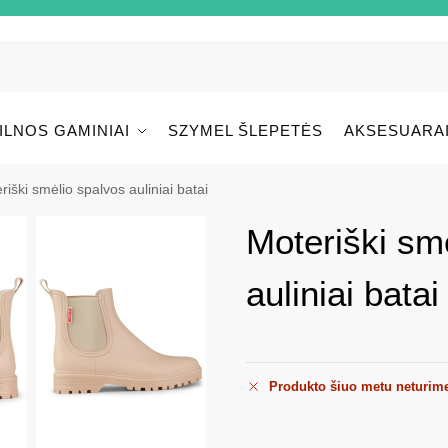
ILNOS GAMINIAI
SZYMEL ŠLEPETĖS
AKSESUARA
riški smėlio spalvos auliniai batai
Moteriški sm
auliniai batai
Produkto šiuo metu neturim