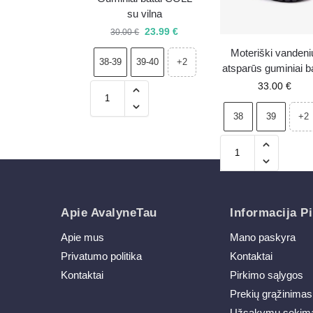
su vilna
23.99
€
30.00
€
Moteriški vandeni
38-39
39-40
+2
atsparūs guminiai b
Boto pilki
33.00
€
38
39
+2
Apie AvalyneTau
Informacija Pi
Apie mus
Mano paskyra
Privatumo politika
Kontaktai
Kontaktai
Pirkimo sąlygos
Prekių grąžinimas
Užsakymų sekim