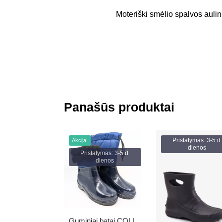
Moteriški smėlio spalvos aulini
Panašūs produktai
Pristatymas: 3-5 d.
Akcija!
dienos
Pristatymas: 3-5 d.
dienos
Guminiai batai COLL