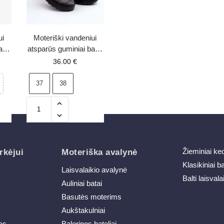
ui
Moteriški vandeniui
atai
atsparūs guminiai batai
LEMIGO GARDEN
36.00
€
752 juodi
37
38
Žieminiai ke
rkėjui
Moteriška avalynė
Klasikiniai b
Laisvalaikio avalynė
Balti laisvala
Auliniai batai
Basutės moterims
Aukštakulniai
as
Balerinos bateliai