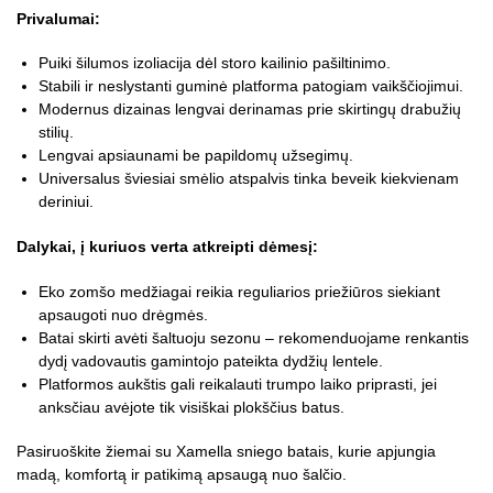
Privalumai:
Puiki šilumos izoliacija dėl storo kailinio pašiltinimo.
Stabili ir neslystanti guminė platforma patogiam vaikščiojimui.
Modernus dizainas lengvai derinamas prie skirtingų drabužių
stilių.
Lengvai apsiaunami be papildomų užsegimų.
Universalus šviesiai smėlio atspalvis tinka beveik kiekvienam
deriniui.
Dalykai, į kuriuos verta atkreipti dėmesį:
Eko zomšo medžiagai reikia reguliarios priežiūros siekiant
apsaugoti nuo drėgmės.
Batai skirti avėti šaltuoju sezonu – rekomenduojame renkantis
dydį vadovautis gamintojo pateikta dydžių lentele.
Platformos aukštis gali reikalauti trumpo laiko priprasti, jei
anksčiau avėjote tik visiškai plokščius batus.
Pasiruoškite žiemai su Xamella sniego batais, kurie apjungia
madą, komfortą ir patikimą apsaugą nuo šalčio.