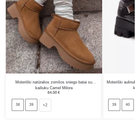
Moteriški natūralios zomšos sniego batai su
Moteriški aulin
kailiuku Camel Milora
64.00
€
38
39
39
40
+2