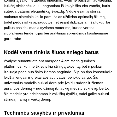
komfortą šaltomis žiemos dienomis. Avalynė pasižymi aukštesniu,
kulkšnį siekiančiu aulu, pagamintu iš kokybiško eko zomšo, kuris
suteikia batams elegantišką išvaizdą. Viduje esantis storas,
malonus sintetinio kailio pamušalas užtikrina optimalią šilumą,
todėl pėdos išliks apsaugotos net esant didžiausiam šaltukui. Tai
puikus pasirinkimas aktyvioms moterims, kurios vertina
šiuolaikines tendencijas bei praktinius sprendimus kasdieniame
garderobe.
Kodėl verta rinktis šiuos sniego batus
Avalynė sumontuota ant masyvios 4 cm storio guminės
platformos, kuri ne tik suteikia stilingą akcentą, bet ir puikiai
izoliuoja pėdą nuo šalto žiemos pagrindo. Slip-on tipo konstrukcija
leidžia lengvai ir greitai apsiauti batus, be jokio vargo. Šis
universalus modelis puikiai dera prie įvairių rudens ir žiemos
aprangos derinių – nuo džinsų iki jaukių megztų suknelių. Be to,
šis modelis yra prieinamas ir vaikiškų dydžių, todėl galite sukurti
stilingą mamų ir vaikų derinį.
Techninės savybės ir privalumai