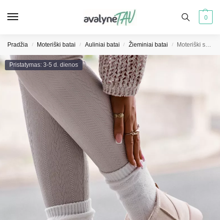
0
Pradžia
Moteriški batai
Auliniai batai
Žieminiai batai
Moteriški sniego batai ant platformos su kailiuku, šviesiai smėlio spalvos Xamella
/
/
/
/
Pristatymas: 3-5 d. dienos