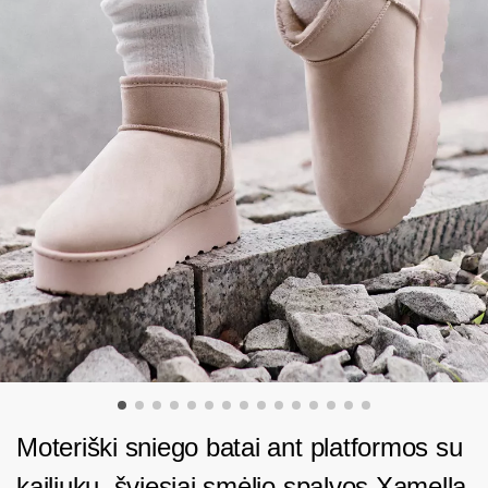
Moteriški sniego batai ant platformos su
kailiuku, šviesiai smėlio spalvos Xamella