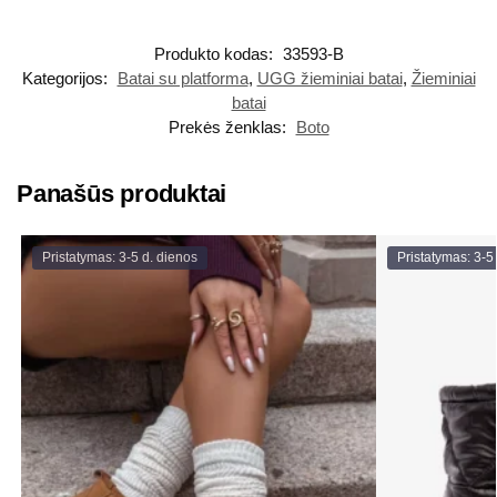
Produkto kodas:
33593-B
Kategorijos:
Batai su platforma
,
UGG žieminiai batai
,
Žieminiai
batai
Prekės ženklas:
Boto
Panašūs produktai
Pristatymas: 3-5 d. dienos
Pristatymas: 3-5