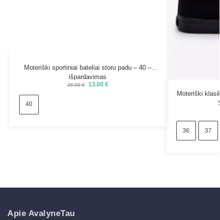
Moteriški sportiniai bateliai storu padu – 40 –
išpardavimas
13.00
€
26.00
€
Moteriški klasik
40
36
37
Apie AvalyneTau