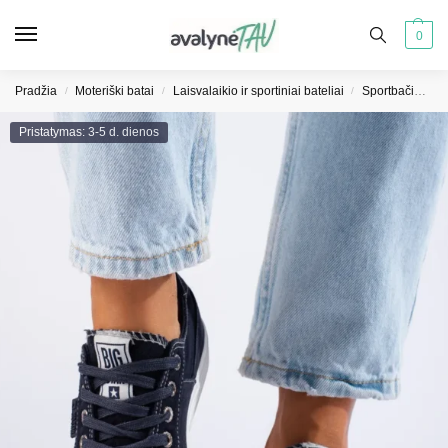
0
Pradžia
Moteriški batai
Laisvalaikio ir sportiniai bateliai
Sportbačiai moterims
/
/
/
Pristatymas: 3-5 d. dienos