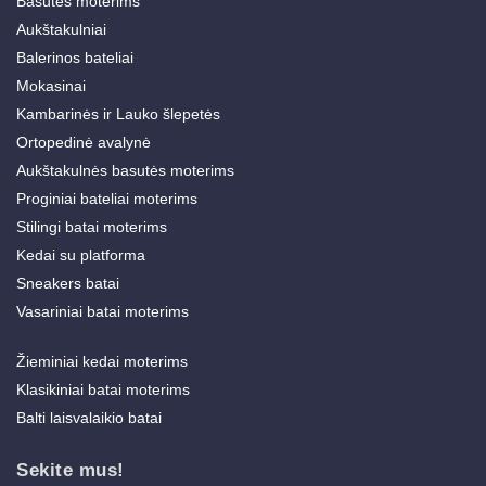
Basutės moterims
Aukštakulniai
Balerinos bateliai
Mokasinai
Kambarinės ir Lauko šlepetės
Ortopedinė avalynė
Aukštakulnės basutės moterims
Proginiai bateliai moterims
Stilingi batai moterims
Kedai su platforma
Sneakers batai
Vasariniai batai moterims
Žieminiai kedai moterims
Klasikiniai batai moterims
Balti laisvalaikio batai
Sekite mus!