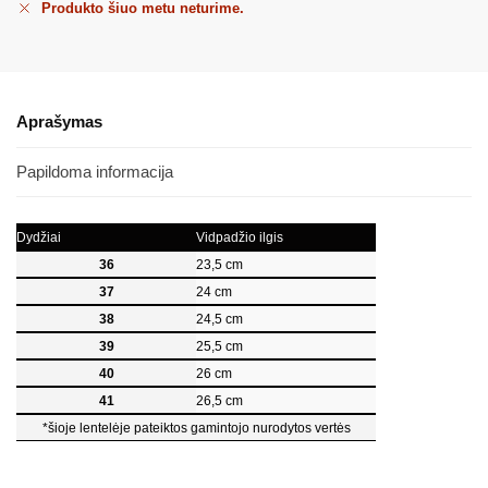
Produkto šiuo metu neturime.
Aprašymas
Papildoma informacija
Dydžiai
Vidpadžio ilgis
36
23,5 cm
37
24 cm
38
24,5 cm
39
25,5 cm
40
26 cm
41
26,5 cm
*šioje lentelėje pateiktos gamintojo nurodytos vertės