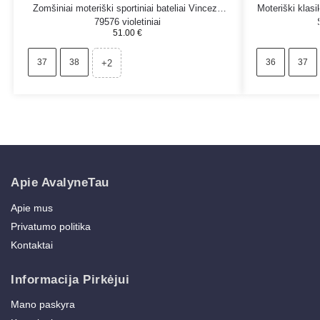
Zomšiniai moteriški sportiniai bateliai Vinceza
Moteriški klasik
79576 violetiniai
51.00
€
37
38
36
37
+2
Apie AvalyneTau
Apie mus
Privatumo politika
Kontaktai
Informacija Pirkėjui
Mano paskyra