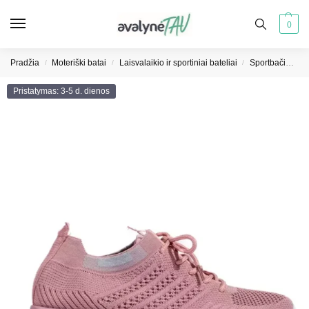
0
Pradžia
Moteriški batai
Laisvalaikio ir sportiniai bateliai
Sportbačiai moterims
/
/
/
Pristatymas: 3-5 d. dienos