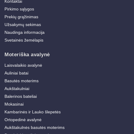
Kontaktai
Pirkimo sąlygos
Prekių grąžinimas
Užsakymų sekimas
Naudinga informacija
Svetainės žemėlapis
Moteriška avalynė
Laisvalaikio avalynė
Auliniai batai
Basutės moterims
Aukštakulniai
Balerinos bateliai
Mokasinai
Kambarinės ir Lauko šlepetės
Ortopedinė avalynė
Aukštakulnės basutės moterims