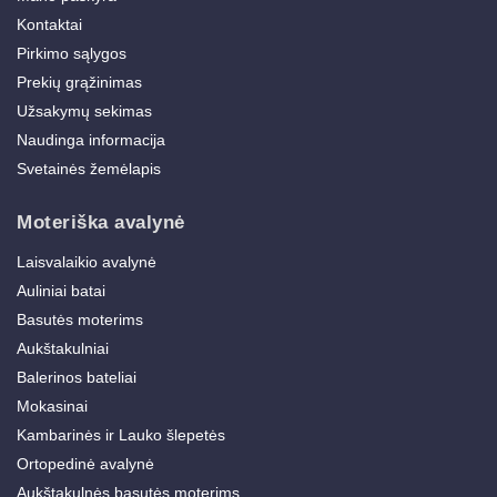
Kontaktai
Pirkimo sąlygos
Prekių grąžinimas
Užsakymų sekimas
Naudinga informacija
Svetainės žemėlapis
Moteriška avalynė
Laisvalaikio avalynė
Auliniai batai
Basutės moterims
Aukštakulniai
Balerinos bateliai
Mokasinai
Kambarinės ir Lauko šlepetės
Ortopedinė avalynė
Aukštakulnės basutės moterims