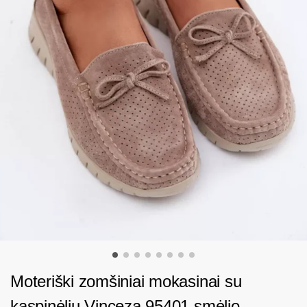
Moteriški zomšiniai mokasinai su
kaspinėliu Vinceza 95401 smėlio