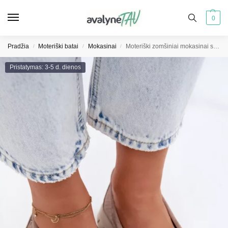
0
Pradžia
Moteriški batai
Mokasinai
Moteriški zomšiniai mokasinai su kaspinėliu Vinceza 95401 smėlio spalvos
/
/
/
Pristatymas: 3-5 d. dienos