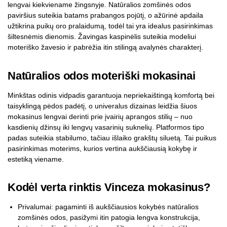
lengvai kiekviename žingsnyje. Natūralios zomšinės odos
paviršius suteikia batams prabangos pojūtį, o ažūrinė apdaila
užtikrina puikų oro pralaidumą, todėl tai yra idealus pasirinkimas
šiltesnėmis dienomis. Žavingas kaspinėlis suteikia modeliui
moteriško žavesio ir pabrėžia itin stilingą avalynės charakterį.
Natūralios odos moteriški mokasinai
Minkštas odinis vidpadis garantuoja nepriekaištingą komfortą bei
taisyklingą pėdos padėtį, o univeralus dizainas leidžia šiuos
mokasinus lengvai derinti prie įvairių aprangos stilių – nuo
kasdienių džinsų iki lengvų vasarinių suknelių. Platformos tipo
padas suteikia stabilumo, tačiau išlaiko grakštų siluetą. Tai puikus
pasirinkimas moterims, kurios vertina aukščiausią kokybę ir
estetiką viename.
Kodėl verta rinktis Vinceza mokasinus?
Privalumai: pagaminti iš aukščiausios kokybės natūralios
zomšinės odos, pasižymi itin patogia lengva konstrukcija,