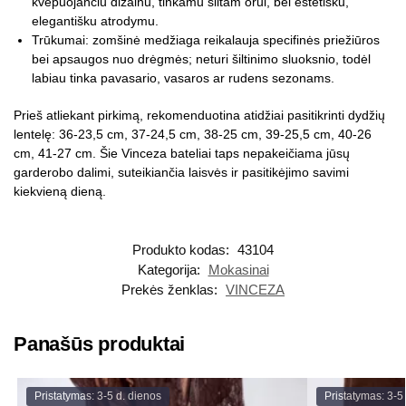
kvėpuojančiu dizainu, tinkamu šiltam orui, bei estetišku,
elegantišku atrodymu.
Trūkumai: zomšinė medžiaga reikalauja specifinės priežiūros
bei apsaugos nuo drėgmės; neturi šiltinimo sluoksnio, todėl
labiau tinka pavasario, vasaros ar rudens sezonams.
Prieš atliekant pirkimą, rekomenduotina atidžiai pasitikrinti dydžių
lentelę: 36-23,5 cm, 37-24,5 cm, 38-25 cm, 39-25,5 cm, 40-26
cm, 41-27 cm. Šie Vinceza bateliai taps nepakeičiama jūsų
garderobo dalimi, suteikiančia laisvės ir pasitikėjimo savimi
kiekvieną dieną.
Produkto kodas:
43104
Kategorija:
Mokasinai
Prekės ženklas:
VINCEZA
Panašūs produktai
Pristatymas: 3-5 d. dienos
Pristatymas: 3-5