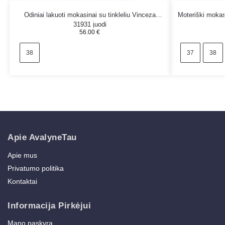
Odiniai lakuoti mokasinai su tinkleliu Vinceza
Moteriški mokas
31931 juodi
56.00
€
38
37
38
Apie AvalyneTau
Apie mus
Privatumo politika
Kontaktai
Informacija Pirkėjui
Mano paskyra