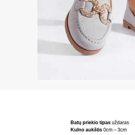
Batų priekio tipas
uždaras
Kulno aukštis
0cm – 3cm