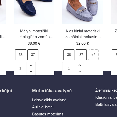
Mėlyni moteriški
Klasikiniai moteriški
Z
liu
ekologiško zomšo
zomšiniai mokasinai
di
mokasinai Amrutia
Blue Corinell
pu
38.00
€
32.00
€
36
37
36
37
+2
Žieminiai ke
rkėjui
Moteriška avalynė
Klasikiniai b
Laisvalaikio avalynė
Balti laisvala
Auliniai batai
Basutės moterims