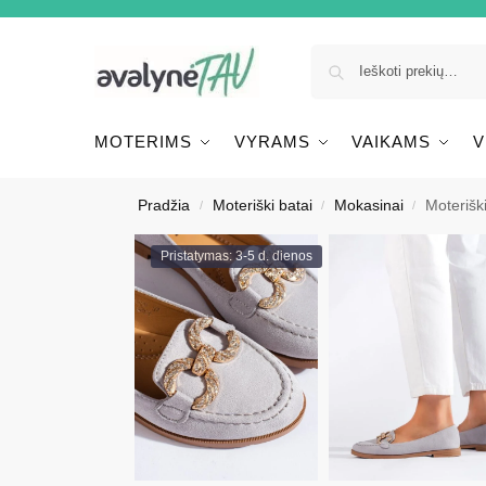
MOTERIMS
VYRAMS
VAIKAMS
V
Pradžia
Moteriški batai
Mokasinai
Moteriški
/
/
/
Pristatymas: 3-5 d. dienos