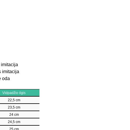
imitacija
imitacija
ė oda
Vidpadžio ilgis
22,5 cm
23,5 cm
24 cm
24,5 cm
25 cm