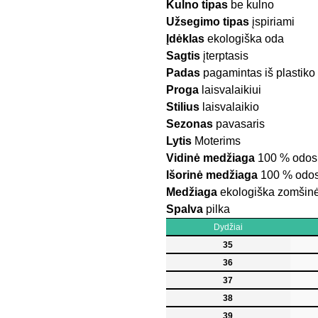
Kulno tipas
be kulno
Užsegimo tipas
įspiriami
Įdėklas
ekologiška oda
Sagtis
įterptasis
Padas
pagamintas iš plastiko
Proga
laisvalaikiui
Stilius
laisvalaikio
Sezonas
pavasaris
Lytis
Moterims
Vidinė medžiaga
100 % odos 
Išorinė medžiaga
100 % odos 
Medžiaga
ekologiška zomšin
Spalva
pilka
Dydžiai
35
36
37
38
39