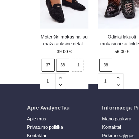
Moteriški mokasinai su
Odiniai lakuoti
maža auksine detale
mokasinai su tinkle
juodi Sarivelle
Vinceza 31931 juo
39.00
€
56.00
€
37
38
38
+1
Apie AvalyneTau
Informacija Pi
Apie mus
Mano paskyra
Privatumo politika
Kontaktai
Kontaktai
Pirkimo sąlygos