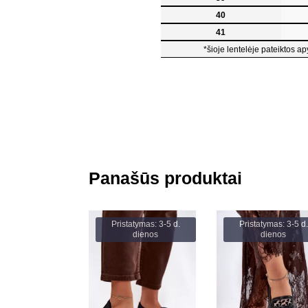
40
41
*šioje lentelėje pateiktos ap
Panašūs produktai
Pristatymas: 3-5 d.
Pristatymas: 3-5 d.
dienos
dienos