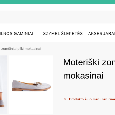
ILNOS GAMINIAI
SZYMEL ŠLEPETĖS
AKSESUARA
 zomšiniai pilki mokasinai
Moteriški zom
mokasinai
Produkto šiuo metu neturim