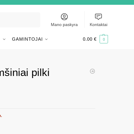
Ieškoti
Mano paskyra
Kontaktai
I
GAMINTOJAI
0.00
€
0
šiniai pilki
e.