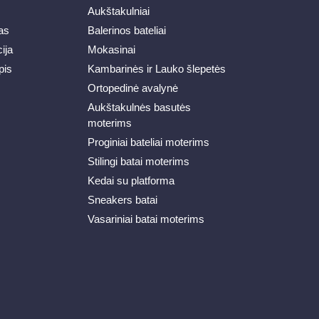
Aukštakulniai
as
Balerinos bateliai
ija
Mokasinai
pis
Kambarinės ir Lauko šlepetės
Ortopedinė avalynė
Aukštakulnės basutės
moterims
Proginiai bateliai moterims
Stilingi batai moterims
Kedai su platforma
Sneakers batai
Vasariniai batai moterims