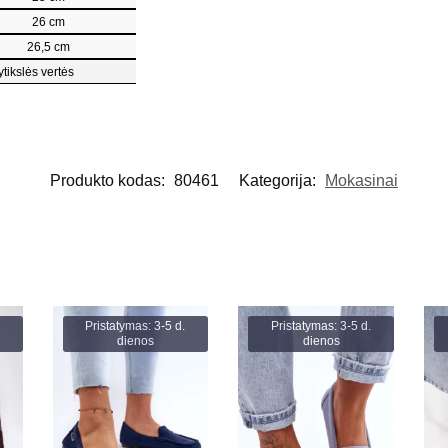
26 cm
26,5 cm
ytikslės vertės
Produkto kodas:
80461
Kategorija:
Mokasinai
Pristatymas: 3-5 d.
Pristatymas: 3-5 d.
dienos
dienos