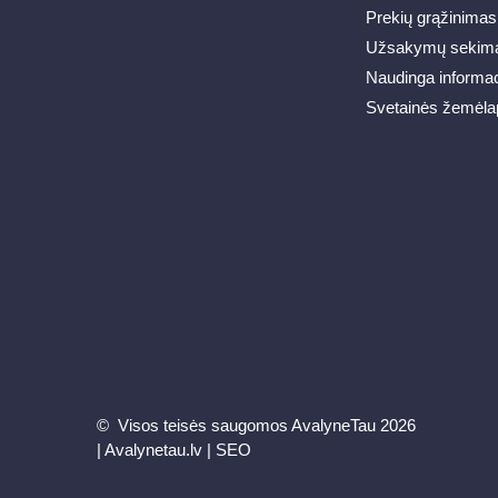
Prekių grąžinimas
Užsakymų sekim
Naudinga informac
Svetainės žemėla
© Visos teisės saugomos AvalyneTau 2026
|
Avalynetau.lv
|
SEO