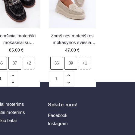
omšiniai moteriški
Zomšinės moteriškos
mokasinai su
mokasynos šviesiai
ošmena D&A MR52-
smėlinės Filidia
85.00
€
47.00
€
176 juodi
36
37
36
39
+2
+1
dai moterims
Sekite mus!
atai moterims
Facebook
ikio batai
Instagram