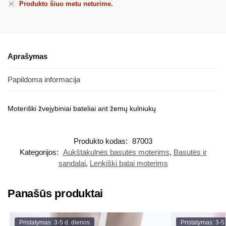
Produkto šiuo metu neturime.
Aprašymas
Papildoma informacija
Moteriški žvejybiniai bateliai ant žemų kulniukų
Produkto kodas:
87003
Kategorijos:
Aukštakulnės basutės moterims
,
Basutės ir
sandalai
,
Lenkiški batai moterims
Panašūs produktai
Pristatymas: 3-5 d. dienos
Pristatymas: 3-5