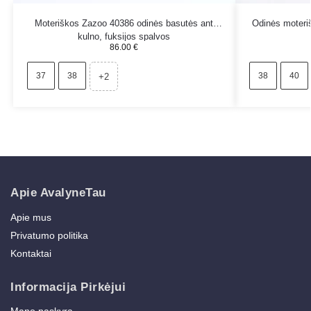
Moteriškos Zazoo 40386 odinės basutės ant
Odinės moteri
kulno, fuksijos spalvos
86.00
€
37
38
38
40
+2
Apie AvalyneTau
Apie mus
Privatumo politika
Kontaktai
Informacija Pirkėjui