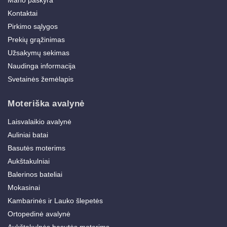
Mano paskyra
Kontaktai
Pirkimo sąlygos
Prekių grąžinimas
Užsakymų sekimas
Naudinga informacija
Svetainės žemėlapis
Moteriška avalynė
Laisvalaikio avalynė
Auliniai batai
Basutės moterims
Aukštakulniai
Balerinos bateliai
Mokasinai
Kambarinės ir Lauko šlepetės
Ortopedinė avalynė
Aukštakulnės basutės moterims