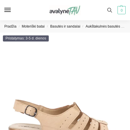
0
Pradžia
Moteriški batai
Basutės ir sandalai
Aukštakulnės basutės moterims
/
/
/
Pristatymas: 3-5 d. dienos