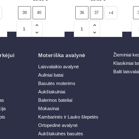
39
40
36
37
+4
Žieminiai ke
rkėjui
Moteriška avalynė
Klasikiniai b
Laisvalaikio avalynė
Balti laisvala
Auliniai batai
Basutės moterims
Aukštakulniai
as
Balerinos bateliai
ija
Mokasinai
pis
Kambarinės ir Lauko šlepetės
Ortopedinė avalynė
Aukštakulnės basutės