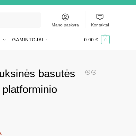
Ieškoti
Mano paskyra
Kontaktai
I
GAMINTOJAI
0.00
€
0
uksinės basutės
 platforminio
e.