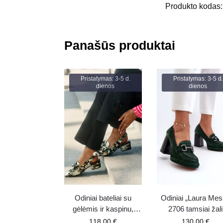
Produkto kodas
Panašūs produktai
Pristatymas: 3-5 d.
Pristatymas: 3-5 d.
dienos
dienos
Odiniai bateliai su
Odiniai „Laura Mes
gėlėmis ir kaspinu,
2706 tamsiai žali
juodi N6539-44
bateliai ant masyv
118.00
€
130.00
€