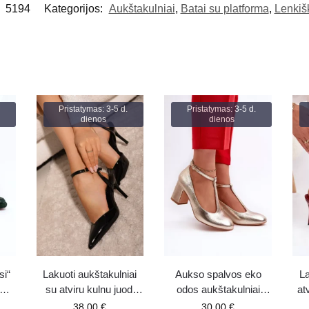
:
5194
Kategorijos:
Aukštakulniai
,
Batai su platforma
,
Lenkiš
Pristatymas: 3-5 d.
Pristatymas: 3-5 d.
dienos
dienos
si“
Lakuoti aukštakulniai
Aukso spalvos eko
La
su atviru kulnu juodi
odos aukštakulniai
at
aus
Laretta
Raniyah
38.00
€
30.00
€