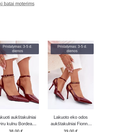
ki batai moterims
Pristatymas: 3-5 d.
Pristatymas: 3-5 d.
dienos
dienos
kuoti aukštakulniai
Lakuoto eko odos
viru kulnu Bordeaux
aukštakulniai Fionnel
Laretta
bordinės spalvos
38.00
€
39.00
€