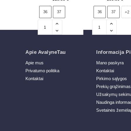
kulno
36
37
36
37
+2
Apie AvalyneTau
Informacija Pi
Apie mus
Mano paskyra
Privatumo politika
Kontaktai
Kontaktai
Pirkimo sąlygos
Prekių grąžinimas
Užsakymų sekim
Naudinga informac
Svetainės žemėla