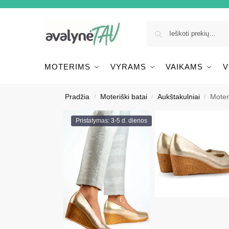
MOTERIMS
VYRAMS
VAIKAMS
V
Pradžia
Moteriški batai
Aukštakulniai
Moter
/
/
/
Pristatymas: 3-5 d. dienos