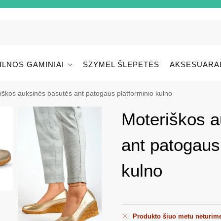
ILNOS GAMINIAI
SZYMEL ŠLEPETĖS
AKSESUARA
iškos auksinės basutės ant patogaus platforminio kulno
Moteriškos a
ant patogaus
kulno
Produkto šiuo metu neturim