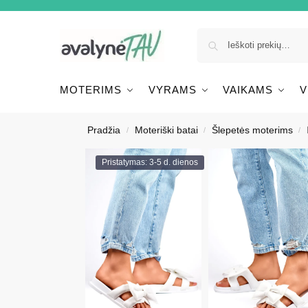
MOTERIMS
VYRAMS
VAIKAMS
V
Pradžia
Moteriški batai
Šlepetės moterims
/
/
/
Pristatymas: 3-5 d. dienos