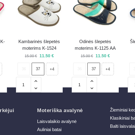
 K-
Kambarinės šlepetės
Odinės šlepetės
Šl
moterims K-1524
moterims K-1125 AA
11.50
€
11.50
€
15.00
€
15.00
€
36
37
36
37
+4
+4
Žieminiai ke
rkėjui
Moteriška avalynė
Klasikiniai b
Laisvalaikio avalynė
Balti laisvala
Auliniai batai