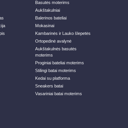
Basutės moterims
Aukštakulniai
as
Balerinos bateliai
ija
Mokasinai
pis
Kambarinės ir Lauko šlepetės
Ortopedinė avalynė
Aukštakulnės basutės
moterims
Proginiai bateliai moterims
Stilingi batai moterims
Kedai su platforma
Sneakers batai
Vasariniai batai moterims