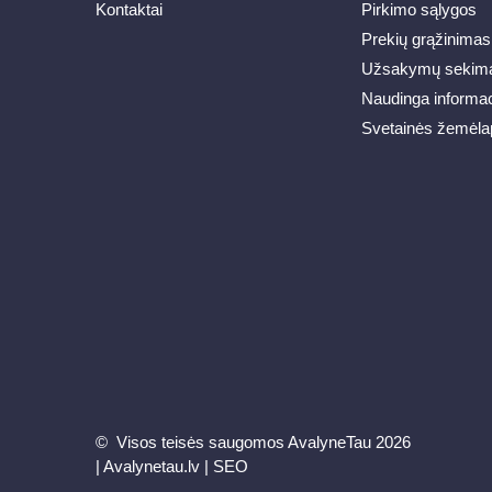
Kontaktai
Pirkimo sąlygos
Prekių grąžinimas
Užsakymų sekim
Naudinga informac
Svetainės žemėla
© Visos teisės saugomos AvalyneTau 2026
|
Avalynetau.lv
|
SEO