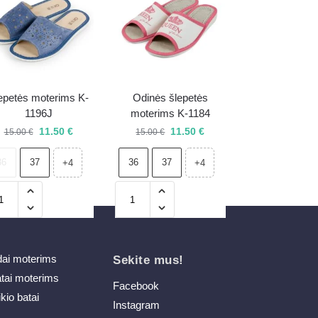
epetės moterims K-
Odinės šlepetės
1196J
moterims K-1184
11.50
€
11.50
€
15.00
€
15.00
€
36
37
36
37
+4
+4
dai moterims
Sekite mus!
atai moterims
Facebook
ikio batai
Instagram