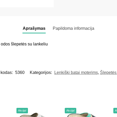
Aprašymas
Papildoma informacija
 odos šlepetės su lankeliu
 kodas:
5360
Kategorijos:
Lenkiški batai moterims
,
Šlepetės
Akcija!
Akcija!
A