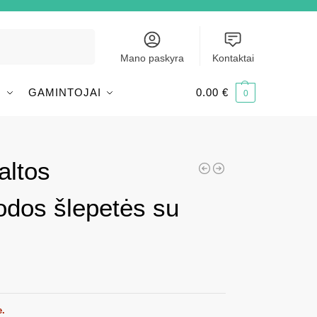
Ieškoti
Mano paskyra
Kontaktai
I
GAMINTOJAI
0.00
€
0
altos
odos šlepetės su
e.