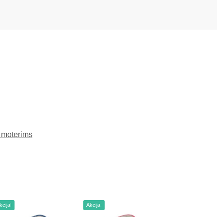
 moterims
kcija!
Akcija!