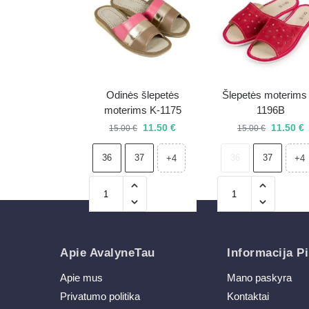
Odinės šlepetės
Šlepetės moterims
moterims K-1175
1196B
11.50
€
11.50
€
15.00
€
15.00
€
36
37
36
37
+4
+4
Apie AvalyneTau
Informacija Pi
Apie mus
Mano paskyra
Privatumo politika
Kontaktai