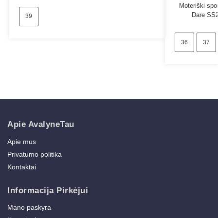
Moteriški spor
Dare SS2
39
36
37
Apie AvalyneTau
Apie mus
Privatumo politika
Kontaktai
Informacija Pirkėjui
Mano paskyra