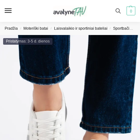
0
Pradžia
Moteriški batai
Laisvalaikio ir sportiniai bateliai
Sportbačiai moterims
/
/
/
Pristatymas: 3-5 d. dienos