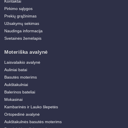
Kontaktai
Pirkimo sąlygos
Prekių grąžinimas
Užsakymų sekimas
Naudinga informacija
Svetainės žemėlapis
Moteriška avalynė
Laisvalaikio avalynė
Auliniai batai
Basutės moterims
Aukštakulniai
Balerinos bateliai
Mokasinai
Kambarinės ir Lauko šlepetės
Ortopedinė avalynė
Aukštakulnės basutės moterims