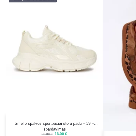
Smėlio spalvos sportbačiai storu padu – 39 –
išpardavimas
16.00
€
22.00
€