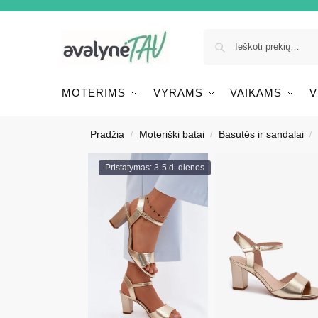
MOTERIMS
VYRAMS
VAIKAMS
V
Pradžia
Moteriški batai
Basutės ir sandalai
/
/
/
Pristatymas: 3-5 d. dienos