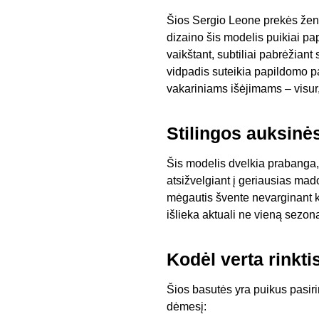
Šios Sergio Leone prekės ženk
dizaino šis modelis puikiai pap
vaikštant, subtiliai pabrėžiant
vidpadis suteikia papildomo p
vakariniams išėjimams – visur,
Stilingos auksinė
Šis modelis dvelkia prabanga,
atsižvelgiant į geriausias mado
mėgautis švente nevarginant k
išlieka aktuali ne vieną sezoną.
Kodėl verta rinkti
Šios basutės yra puikus pasirin
dėmesį: