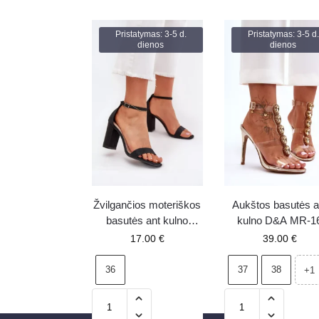
Pristatymas: 3-5 d.
Pristatymas: 3-5 d.
dienos
dienos
Žvilgančios moteriškos
Aukštos basutės a
basutės ant kulno
kulno D&A MR-1
Kavina juodos
auksinės
17.00
€
39.00
€
36
37
38
+1