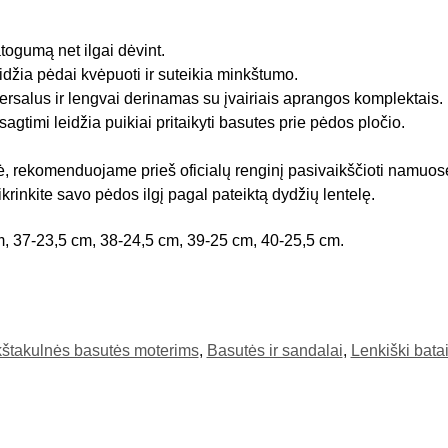
togumą net ilgai dėvint.
idžia pėdai kvėpuoti ir suteikia minkštumo.
versalus ir lengvai derinamas su įvairiais aprangos komplektais.
timi leidžia puikiai pritaikyti basutes prie pėdos pločio.
ė, rekomenduojame prieš oficialų renginį pasivaikščioti namuose
ikrinkite savo pėdos ilgį pagal pateiktą dydžių lentelę.
, 37-23,5 cm, 38-24,5 cm, 39-25 cm, 40-25,5 cm.
štakulnės basutės moterims
,
Basutės ir sandalai
,
Lenkiški bata