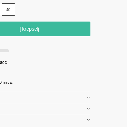
40
Į krepšelį
 80€
 Omniva.