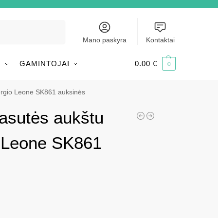
Ieškoti
Mano paskyra
Kontaktai
I
GAMINTOJAI
0.00
€
0
ergio Leone SK861 auksinės
asutės aukštu
o Leone SK861