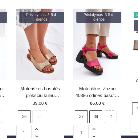
Pristatymas: 3-5 d.
Pristatymas: 3-5 d.
A
dienos
dienos
A
nt
Moteriškos basutės
Moteriškos Zazoo
6
plokščiu kulnu
40386 odinės basutės
dir
auksinės Weanise
ant kulno, fuksijos
39.00
€
86.00
€
–
spalvos
36
37
37
38
+2