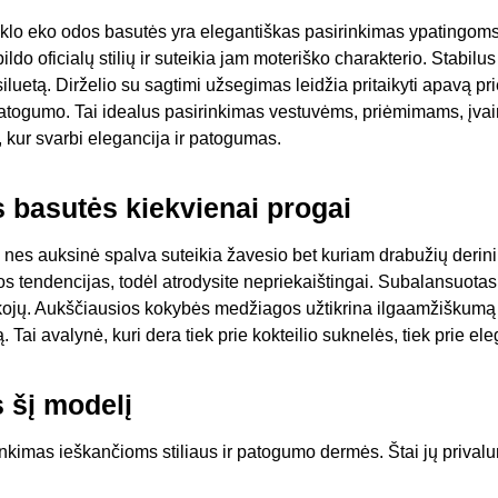
lo eko odos basutės yra elegantiškas pasirinkimas ypatingoms
ildo oficialų stilių ir suteikia jam moteriško charakterio. Stabilu
 siluetą. Dirželio su sagtimi užsegimas leidžia pritaikyti apavą p
atogumo. Tai idealus pasirinkimas vestuvėms, priėmimams, įva
 kur svarbi elegancija ir patogumas.
s basutės kiekvienai progai
 nes auksinė spalva suteikia žavesio bet kuriam drabužių derin
s tendencijas, todėl atrodysite nepriekaištingai. Subalansuotas 
ojų. Aukščiausios kokybės medžiagos užtikrina ilgaamžiškumą ir
 Tai avalynė, kuri dera tiek prie kokteilio suknelės, tiek prie ele
s šį modelį
kimas ieškančioms stiliaus ir patogumo dermės. Štai jų privalumai 