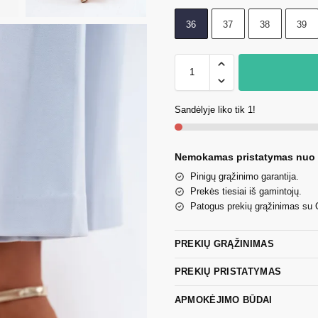
36
37
38
39
Sandėlyje liko tik 1!
Nemokamas pristatymas nuo
Pinigų grąžinimo garantija.
Prekės tiesiai iš gamintojų.
Patogus prekių grąžinimas su
PREKIŲ GRĄŽINIMAS
PREKIŲ PRISTATYMAS
APMOKĖJIMO BŪDAI