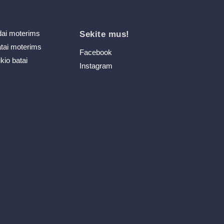
dai moterims
Sekite mus!
atai moterims
Facebook
ikio batai
Instagram