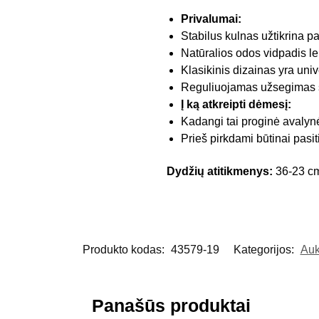
Privalumai:
Stabilus kulnas užtikrina pa
Natūralios odos vidpadis le
Klasikinis dizainas yra uni
Reguliuojamas užsegimas sag
Į ką atkreipti dėmesį:
Kadangi tai proginė avalyn
Prieš pirkdami būtinai pasit
Dydžių atitikmenys:
36-23 cm
Produkto kodas:
43579-19
Kategorijos:
Auk
Panašūs produktai