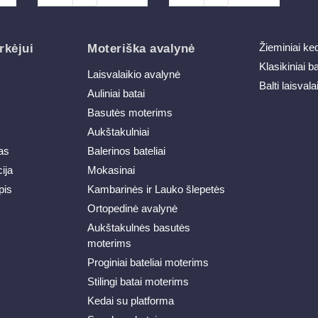
Žieminiai ke
rkėjui
Moteriška avalynė
Klasikiniai b
Laisvalaikio avalynė
Balti laisvala
Auliniai batai
Basutės moterims
Aukštakulniai
as
Balerinos bateliai
ija
Mokasinai
pis
Kambarinės ir Lauko šlepetės
Ortopedinė avalynė
Aukštakulnės basutės
moterims
Proginiai bateliai moterims
Stilingi batai moterims
Kedai su platforma