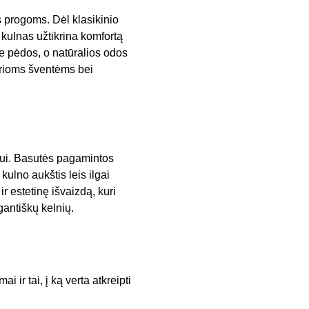
 progoms. Dėl klasikinio
s kulnas užtikrina komfortą
rie pėdos, o natūralios odos
irioms šventėms bei
iui. Basutės pagamintos
kulno aukštis leis ilgai
 estetinę išvaizdą, kuri
gantiškų kelnių.
ir tai, į ką verta atkreipti