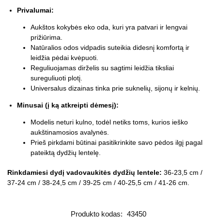
Privalumai:
Aukštos kokybės eko oda, kuri yra patvari ir lengvai
prižiūrima.
Natūralios odos vidpadis suteikia didesnį komfortą ir
leidžia pėdai kvėpuoti.
Reguliuojamas dirželis su sagtimi leidžia tiksliai
sureguliuoti plotį.
Universalus dizainas tinka prie suknelių, sijonų ir kelnių.
Minusai (į ką atkreipti dėmesį):
Modelis neturi kulno, todėl netiks toms, kurios ieško
aukštinamosios avalynės.
Prieš pirkdami būtinai pasitikrinkite savo pėdos ilgį pagal
pateiktą dydžių lentelę.
Rinkdamiesi dydį vadovaukitės dydžių lentele:
36-23,5 cm /
37-24 cm / 38-24,5 cm / 39-25 cm / 40-25,5 cm / 41-26 cm.
Produkto kodas:
43450