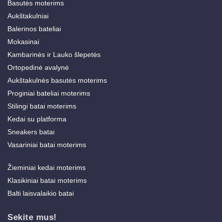
Basutės moterims
Aukštakulniai
Balerinos bateliai
Mokasinai
Kambarinės ir Lauko šlepetės
Ortopedinė avalynė
Aukštakulnės basutės moterims
Proginiai bateliai moterims
Stilingi batai moterims
Kedai su platforma
Sneakers batai
Vasariniai batai moterims
Žieminiai kedai moterims
Klasikiniai batai moterims
Balti laisvalaikio batai
Sekite mus!