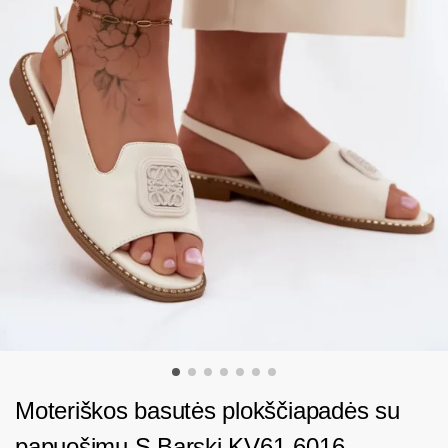
Moteriškos basutės plokščiapadės su
papuošimu S.Barski KV61-6016