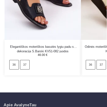
Elegantiškos moteriškos basutės lygiu padu su
Odinės moterišk
dekoracija S.Barski KV51-082 juodos
46.00
€
36
37
36
37
Apie AvalyneTau