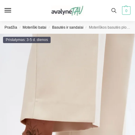
0
Pradžia
Moteriški batai
Basutės ir sandalai
Moteriškos basutės plokščiapadės su papuošimu S.Barski KV61-6016 kreminės
/
/
/
Pristatymas: 3-5 d. dienos