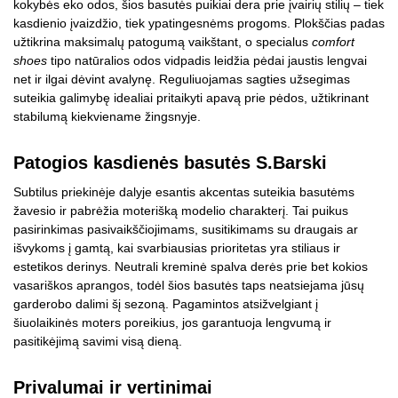
kokybės eko odos, šios basutės puikiai dera prie įvairių stilių – tiek
kasdienio įvaizdžio, tiek ypatingesnėms progoms. Plokščias padas
užtikrina maksimalų patogumą vaikštant, o specialus
comfort
shoes
tipo natūralios odos vidpadis leidžia pėdai jaustis lengvai
net ir ilgai dėvint avalynę. Reguliuojamas sagties užsegimas
suteikia galimybę idealiai pritaikyti apavą prie pėdos, užtikrinant
stabilumą kiekviename žingsnyje.
Patogios kasdienės basutės S.Barski
Subtilus priekinėje dalyje esantis akcentas suteikia basutėms
žavesio ir pabrėžia moterišką modelio charakterį. Tai puikus
pasirinkimas pasivaikščiojimams, susitikimams su draugais ar
išvykoms į gamtą, kai svarbiausias prioritetas yra stiliaus ir
estetikos derinys. Neutrali kreminė spalva derės prie bet kokios
vasariškos aprangos, todėl šios basutės taps neatsiejama jūsų
garderobo dalimi šį sezoną. Pagamintos atsižvelgiant į
šiuolaikinės moters poreikius, jos garantuoja lengvumą ir
pasitikėjimą savimi visą dieną.
Privalumai ir vertinimai