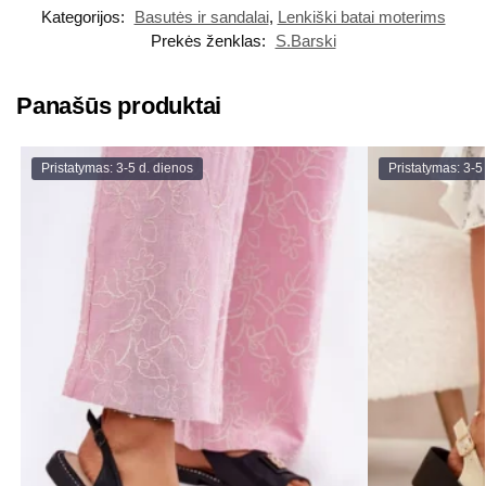
Kategorijos:
Basutės ir sandalai
,
Lenkiški batai moterims
Prekės ženklas:
S.Barski
Panašūs produktai
Pristatymas: 3-5 d. dienos
Pristatymas: 3-5