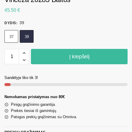
45.50
€
39
DYDIS
:
37
39
Į krepšelį
Sandėlyje liko tik 3!
Nemokamas pristatymas nuo 80€
Pinigų grąžinimo garantija.
Prekės tiesiai iš gamintojų.
Patogus prekių grąžinimas su Omniva.