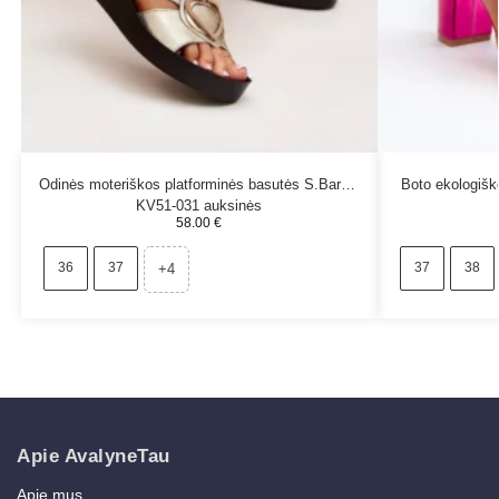
Odinės moteriškos platforminės basutės S.Barski
Boto ekologišk
KV51-031 auksinės
58.00
€
36
37
37
38
+4
Apie AvalyneTau
Apie mus