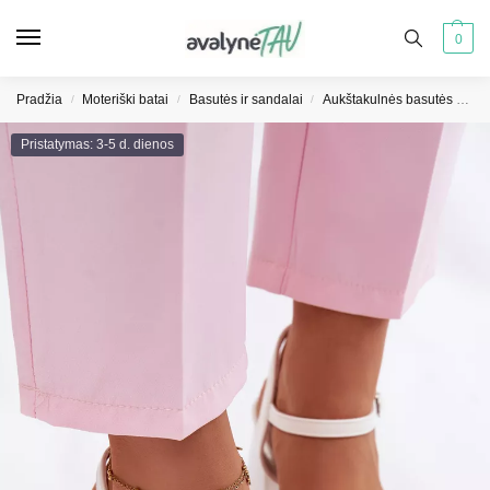
0
Pradžia
Moteriški batai
Basutės ir sandalai
Aukštakulnės basutės moterims
/
/
/
Pristatymas: 3-5 d. dienos