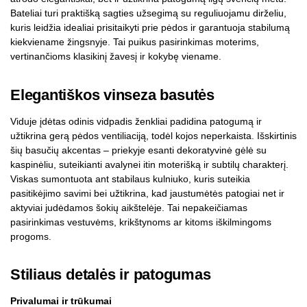
Bateliai turi praktišką sagties užsegimą su reguliuojamu dirželiu,
kuris leidžia idealiai prisitaikyti prie pėdos ir garantuoja stabilumą
kiekviename žingsnyje. Tai puikus pasirinkimas moterims,
vertinančioms klasikinį žavesį ir kokybę viename.
Elegantiškos vinseza basutės
Viduje įdėtas odinis vidpadis ženkliai padidina patogumą ir
užtikrina gerą pėdos ventiliaciją, todėl kojos neperkaista. Išskirtinis
šių basučių akcentas – priekyje esanti dekoratyvinė gėlė su
kaspinėliu, suteikianti avalynei itin moterišką ir subtilų charakterį.
Viskas sumontuota ant stabilaus kulniuko, kuris suteikia
pasitikėjimo savimi bei užtikrina, kad jaustumėtės patogiai net ir
aktyviai judėdamos šokių aikštelėje. Tai nepakeičiamas
pasirinkimas vestuvėms, krikštynoms ar kitoms iškilmingoms
progoms.
Stiliaus detalės ir patogumas
Privalumai ir trūkumai