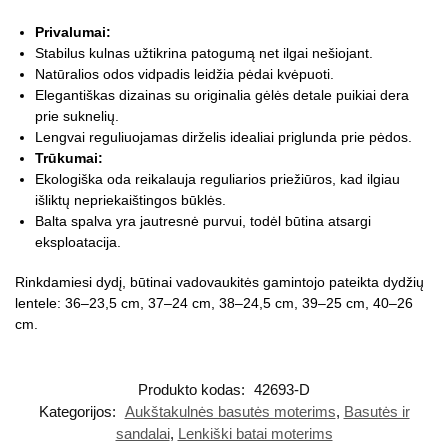
Privalumai:
Stabilus kulnas užtikrina patogumą net ilgai nešiojant.
Natūralios odos vidpadis leidžia pėdai kvėpuoti.
Elegantiškas dizainas su originalia gėlės detale puikiai dera
prie suknelių.
Lengvai reguliuojamas dirželis idealiai priglunda prie pėdos.
Trūkumai:
Ekologiška oda reikalauja reguliarios priežiūros, kad ilgiau
išliktų nepriekaištingos būklės.
Balta spalva yra jautresnė purvui, todėl būtina atsargi
eksploatacija.
Rinkdamiesi dydį, būtinai vadovaukitės gamintojo pateikta dydžių
lentele: 36–23,5 cm, 37–24 cm, 38–24,5 cm, 39–25 cm, 40–26
cm.
Produkto kodas:
42693-D
Kategorijos:
Aukštakulnės basutės moterims
,
Basutės ir
sandalai
,
Lenkiški batai moterims