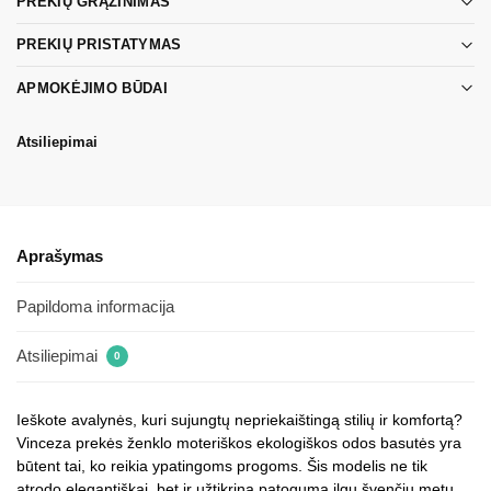
PREKIŲ GRĄŽINIMAS
PREKIŲ PRISTATYMAS
APMOKĖJIMO BŪDAI
Atsiliepimai
Aprašymas
Papildoma informacija
Atsiliepimai
0
Ieškote avalynės, kuri sujungtų nepriekaištingą stilių ir komfortą?
Vinceza prekės ženklo moteriškos ekologiškos odos basutės yra
būtent tai, ko reikia ypatingoms progoms. Šis modelis ne tik
atrodo elegantiškai, bet ir užtikrina patogumą ilgų švenčių metu.