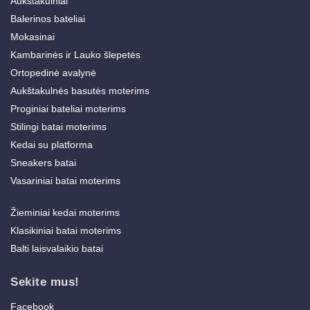
Aukštakulniai
Balerinos bateliai
Mokasinai
Kambarinės ir Lauko šlepetės
Ortopedinė avalynė
Aukštakulnės basutės moterims
Proginiai bateliai moterims
Stilingi batai moterims
Kedai su platforma
Sneakers batai
Vasariniai batai moterims
Žieminiai kedai moterims
Klasikiniai batai moterims
Balti laisvalaikio batai
Sekite mus!
Facebook