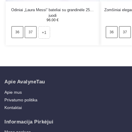
Odiniai „Laura Messi“ bateliai su grandinėle 2515
Zomšiniai elega
juodi
96.00
€
36
37
36
37
+1
Apie AvalyneTau
Apie mus
Privatumo politika
Kontaktai
Informacija Pirkėjui