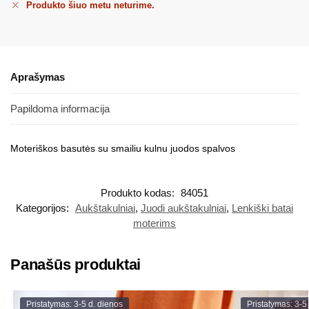
Produkto šiuo metu neturime.
Aprašymas
Papildoma informacija
Moteriškos basutės su smailiu kulnu juodos spalvos
Produkto kodas:
84051
Kategorijos:
Aukštakulniai
,
Juodi aukštakulniai
,
Lenkiški batai
moterims
Panašūs produktai
Pristatymas: 3-5 d. dienos
Pristatymas: 3-5