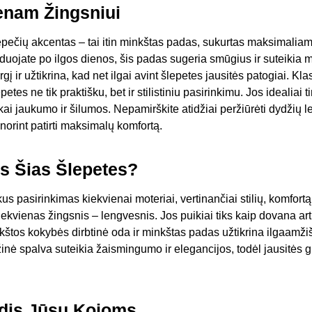
enam Žingsniui
ečių akcentas – tai itin minkštas padas, sukurtas maksimaliam 
duojate po ilgos dienos, šis padas sugeria smūgius ir suteikia m
ir užtikrina, kad net ilgai avint šlepetes jausitės patogiai. Klas
etes ne tik praktišku, bet ir stilistiniu pasirinkimu. Jos idealiai
 jaukumo ir šilumos. Nepamirškite atidžiai peržiūrėti dydžių le
norint patirti maksimalų komfortą.
is Šias Šlepetes?
us pasirinkimas kiekvienai moteriai, vertinančiai stilių, komfor
iekvienas žingsnis – lengvesnis. Jos puikiai tiks kaip dovana 
kštos kokybės dirbtinė oda ir minkštas padas užtikrina ilgaamži
žinė spalva suteikia žaismingumo ir elegancijos, todėl jausitės gr
dis Jūsų Kojoms