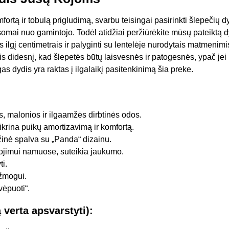
fortą ir tobulą prigludimą, svarbu teisingai pasirinkti šlepečių
usomai nuo gamintojo. Todėl atidžiai peržiūrėkite mūsų pateiktą d
lgį centimetrais ir palyginti su lentelėje nurodytais matmenimis
 didesnį, kad šlepetės būtų laisvesnės ir patogesnės, ypač jei 
s dydis yra raktas į ilgalaikį pasitenkinimą šia preke.
, malonios ir ilgaamžės dirbtinės odos.
ikrina puikų amortizavimą ir komfortą.
žinė spalva su „Panda“ dizainu.
ojimui namuose, suteikia jaukumo.
ti.
žmogui.
ėpuoti“.
verta apsvarstyti):