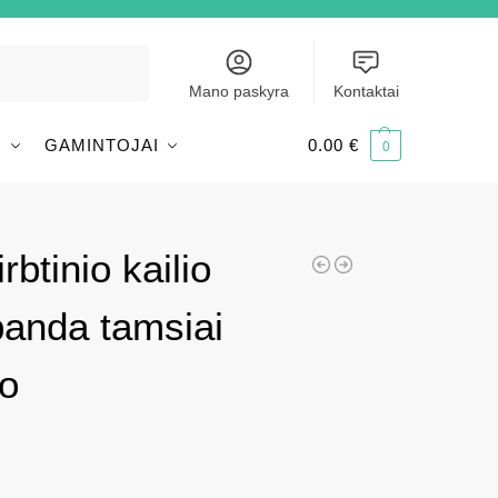
Ieškoti
Mano paskyra
Kontaktai
I
GAMINTOJAI
0.00
€
0
rbtinio kailio
panda tamsiai
o