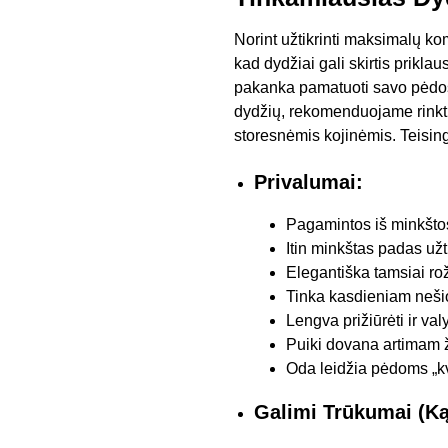
Norint užtikrinti maksimalų kom
kad dydžiai gali skirtis prikla
pakanka pamatuoti savo pėdos i
dydžių, rekomenduojame rinktis
storesnėmis kojinėmis. Teisinga
Privalumai:
Pagamintos iš minkštos
Itin minkštas padas užt
Elegantiška tamsiai ro
Tinka kasdieniam neši
Lengva prižiūrėti ir valy
Puiki dovana artimam 
Oda leidžia pėdoms „kv
Galimi Trūkumai (Ką 