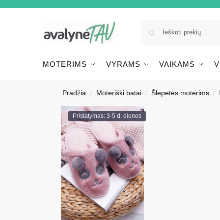
MOTERIMS
VYRAMS
VAIKAMS
V
Pradžia
Moteriški batai
Šlepetės moterims
/
/
/
Pristatymas: 3-5 d. dienos