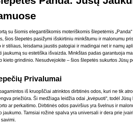
Šlepetės Panda: Jūsų Jauk
Namuose
rtą su šiomis elegantiškomis moteriškomis šlepetėmis „Panda“
, šios šlepetės pasižymi išskirtiniu minkštumu ir malonumu prisi
ir stiliaus, leisdama jaustis patogiai ir madingai net ir namų apl
ti jaukumą su estetiška išvaizda. Minkštas padas garantuoja ma
eto grindinio. Nesudvejokite – šios šlepetės sukurtos Jūsų poil
epečių Privalumai
amintos iš kruopščiai atrinktos dirbtinės odos, kuri ne tik atrodo
gva priežiūra. Ši medžiaga leidžia odai „kvėpuoti“, todėl Jūsų 
o ar perkaitimo. Dirbtinės odos paviršius yra švelnus ir malonu
o jaukumo. Tamsiai rožinė spalva yra universali ir dera prie įvai
 savimi.