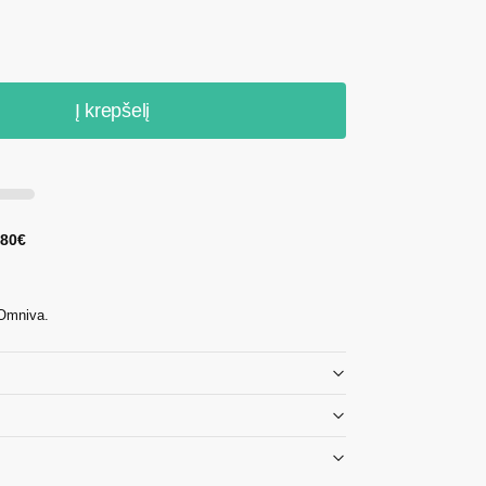
Į krepšelį
 80€
 Omniva.