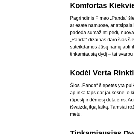
Komfortas Kiekvi
Pagrindinis Fimeo „Panda“ šlep
ar esate namuose, ar atsipalai
padeda sumažinti pėdų nuovargį 
„Panda“ dizainas daro šias šlep
suteikdamos Jūsų namų aplinkai
tinkamiausią dydį – tai svarbu 
Kodėl Verta Rinkt
Šios „Panda“ šlepetės yra puik
aplinka taps dar jaukesnė, o k
rūpestį ir dėmesį detalėms. Au
išvaizdą ilgą laiką. Tamsiai ro
metu.
Tinkamiausias Dy