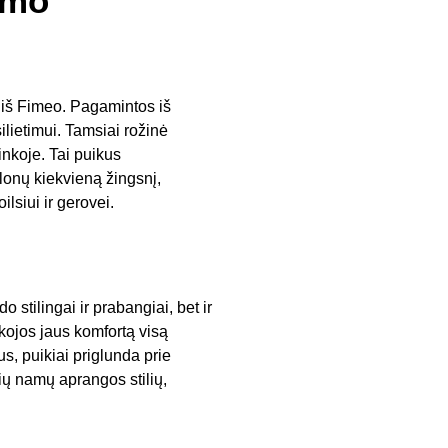
umo
 iš Fimeo. Pagamintos iš
lietimui. Tamsiai rožinė
inkoje. Tai puikus
lonų kiekvieną žingsnį,
siui ir gerovei.
 stilingai ir prabangiai, bet ir
kojos jaus komfortą visą
s, puikiai priglunda prie
rių namų aprangos stilių,