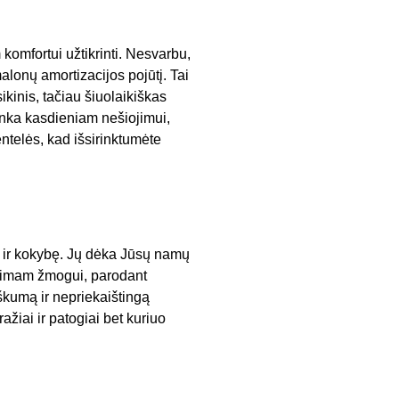
komfortui užtikrinti. Nesvarbu,
alonų amortizacijos pojūtį. Tai
ikinis, tačiau šiuolaikiškas
 tinka kasdieniam nešiojimui,
ntelės, kad išsirinktumėte
tą ir kokybę. Jų dėka Jūsų namų
artimam žmogui, parodant
škumą ir nepriekaištingą
ažiai ir patogiai bet kuriuo