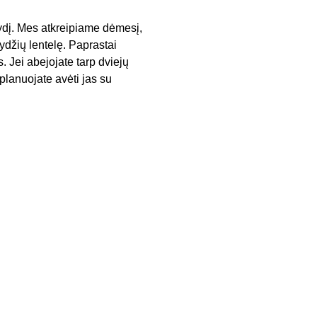
 dydį. Mes atkreipiame dėmesį,
ydžių lentelę. Paprastai
. Jei abejojate tarp dviejų
planuojate avėti jas su