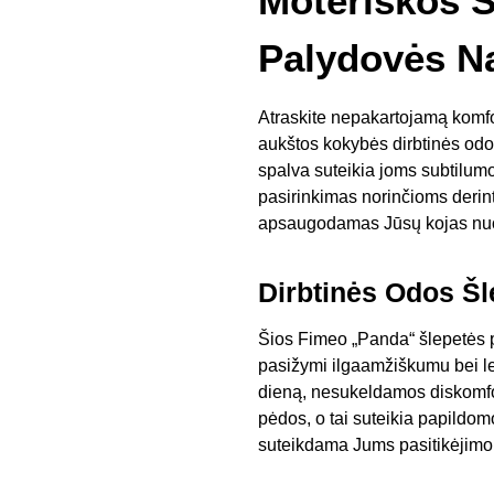
Moteriskos 
Palydovės 
Atraskite nepakartojamą komfo
aukštos kokybės dirbtinės odos
spalva suteikia joms subtilumo 
pasirinkimas norinčioms derin
apsaugodamas Jūsų kojas nuo ki
Dirbtinės Odos Šl
Šios Fimeo „Panda“ šlepetės pag
pasižymi ilgaamžiškumu bei len
dieną, nesukeldamos diskomfort
pėdos, o tai suteikia papildom
suteikdama Jums pasitikėjimo