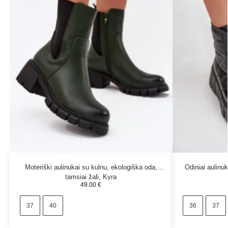
Moteriški aulinukai su kulnu, ekologiška oda,
Odiniai aulinu
tamsiai žali, Kyra
49.00
€
37
40
36
37