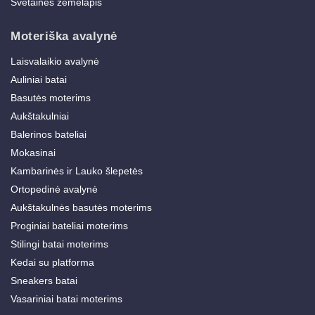
Svetainės žemėlapis
Moteriška avalynė
Laisvalaikio avalynė
Auliniai batai
Basutės moterims
Aukštakulniai
Balerinos bateliai
Mokasinai
Kambarinės ir Lauko šlepetės
Ortopedinė avalynė
Aukštakulnės basutės moterims
Proginiai bateliai moterims
Stilingi batai moterims
Kedai su platforma
Sneakers batai
Vasariniai batai moterims