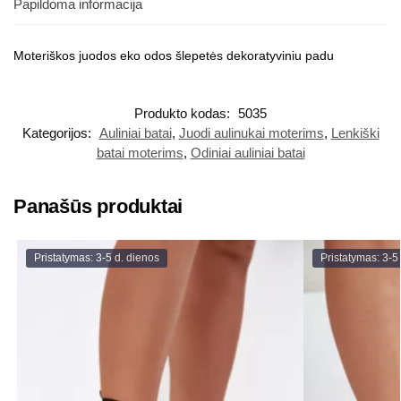
Papildoma informacija
Moteriškos juodos eko odos šlepetės dekoratyviniu padu
Produkto kodas:
5035
Kategorijos:
Auliniai batai
,
Juodi aulinukai moterims
,
Lenkiški
batai moterims
,
Odiniai auliniai batai
Panašūs produktai
Pristatymas: 3-5 d. dienos
Pristatymas: 3-5