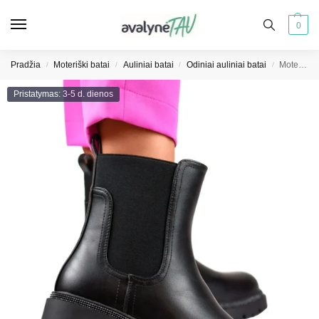
0
Pradžia
Moteriški batai
Auliniai batai
Odiniai auliniai batai
Moteriškos juodos eko odos šlepetės dekoratyviniu padu
/
/
/
/
Pristatymas: 3-5 d. dienos