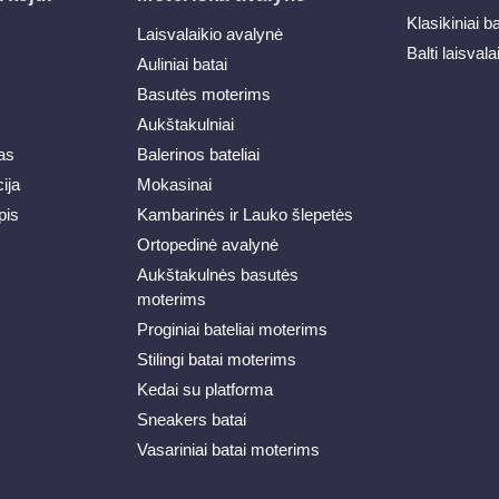
Klasikiniai b
Laisvalaikio avalynė
Balti laisvala
Auliniai batai
Basutės moterims
Aukštakulniai
as
Balerinos bateliai
ija
Mokasinai
pis
Kambarinės ir Lauko šlepetės
Ortopedinė avalynė
Aukštakulnės basutės
moterims
Proginiai bateliai moterims
Stilingi batai moterims
Kedai su platforma
Sneakers batai
Vasariniai batai moterims