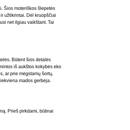
i. Šios moteriškos šlepetės
r užtikrintai. Dėl kruopščiai
usi net ilgiau vaikštant. Tai
telės. Būtent šios detalės
gamintos iš aukštos kokybės eko
ės, ar prie mėgstamų šortų,
s kiekviena mados gerbėja.
mą. Prieš pirkdami, būtinai