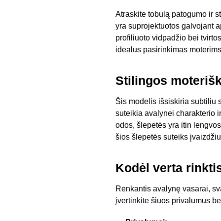
Atraskite tobulą patogumo ir 
yra suprojektuotos galvojant ap
profiliuoto vidpadžio bei tvirtos
idealus pasirinkimas moterims, 
Stilingos moteriš
Šis modelis išsiskiria subtiliu
suteikia avalynei charakterio 
odos, šlepetės yra itin lengvos
šios šlepetės suteiks įvaizdžiu
Kodėl verta rinkti
Renkantis avalynę vasarai, svar
įvertinkite šiuos privalumus be