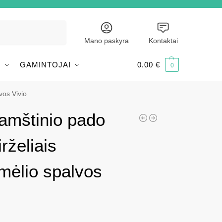
Ieškoti
Mano paskyra
Kontaktai
I
GAMINTOJAI
0.00
€
0
vos Vivio
amštinio pado
rželiais
smėlio spalvos