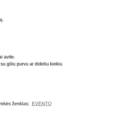
ų.
i avite.
u giliu purvu ar dideliu kiekiu
rekės ženklas:
EVENTO