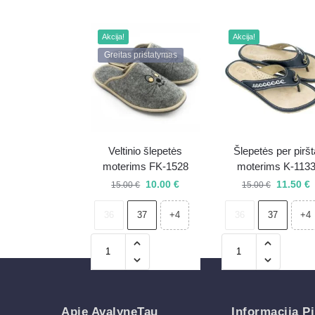
Akcija!
Akcija!
Greitas pristatymas
Veltinio šlepetės
Šlepetės per piršt
moterims FK-1528
moterims K-113
10.00
€
11.50
€
15.00
€
15.00
€
36
37
36
37
+4
+4
Apie AvalyneTau
Informacija Pi