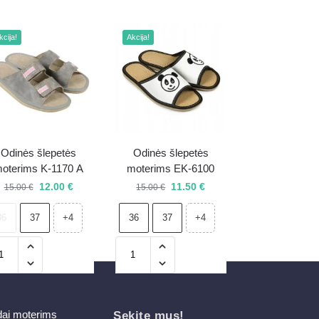
kcija!
Akcija!
Odinės šlepetės
Odinės šlepetės
oterims K-1170 A
moterims EK-6100
12.00
€
11.50
€
15.00
€
15.00
€
36
37
36
37
+4
+4
dai moterims
Sekite mus!