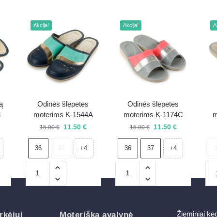
Akcija!
Akcija!
A
ą
Odinės šlepetės
Odinės šlepetės
3
moterims K-1544A
moterims K-1174C
m
11.50
€
11.50
€
15.00
€
15.00
€
36
37
36
37
+4
+4
Žieminiai ke
rkėjui
Moteriška avalynė