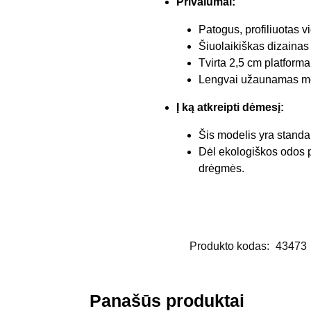
Privalumai:
Patogus, profiliuotas v
Šiuolaikiškas dizainas 
Tvirta 2,5 cm platforma
Lengvai užaunamas mode
Į ką atkreipti dėmesį:
Šis modelis yra standar
Dėl ekologiškos odos pa
drėgmės.
Produkto kodas:
43473
Panašūs produktai