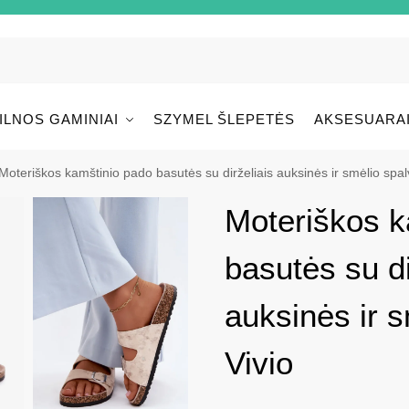
ILNOS GAMINIAI
SZYMEL ŠLEPETĖS
AKSESUARA
Moteriškos kamštinio pado basutės su dirželiais auksinės ir smėlio spal
Moteriškos k
basutės su di
auksinės ir 
Vivio