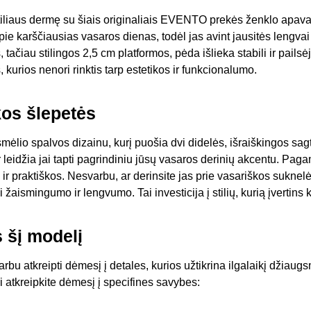
stiliaus dermę su šiais originaliais EVENTO prekės ženklo apava
ie karščiausias vasaros dienas, todėl jas avint jausitės lengvai i
, tačiau stilingos 2,5 cm platformos, pėda išlieka stabili ir pailsėj
kurios nenori rinktis tarp estetikos ir funkcionalumo.
kos šlepetės
 smėlio spalvos dizainu, kurį puošia dvi didelės, išraiškingos sag
ir leidžia jai tapti pagrindiniu jūsų vasaros derinių akcentu. Pa
 ir praktiškos. Nesvarbu, ar derinsite jas prie vasariškos suknel
i žaismingumo ir lengvumo. Tai investicija į stilių, kurią įvertin
s šį modelį
bu atkreipti dėmesį į detales, kurios užtikrina ilgalaikį džiaugs
i atkreipkite dėmesį į specifines savybes: