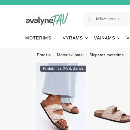
MOTERIMS
VYRAMS
VAIKAMS
V
Pradžia
Moteriški batai
Šlepetės moterims
/
/
/
Pristatymas: 3-5 d. dienos