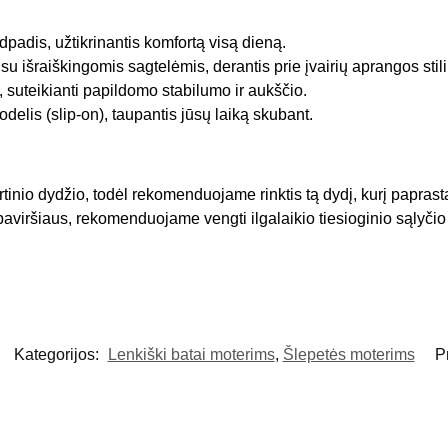
idpadis, užtikrinantis komfortą visą dieną.
su išraiškingomis sagtelėmis, derantis prie įvairių aprangos stili
, suteikianti papildomo stabilumo ir aukščio.
lis (slip-on), taupantis jūsų laiką skubant.
tinio dydžio, todėl rekomenduojame rinktis tą dydį, kurį paprasta
viršiaus, rekomenduojame vengti ilgalaikio tiesioginio sąlyčio s
Kategorijos:
Lenkiški batai moterims
,
Šlepetės moterims
P