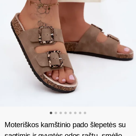
Moteriškos kamštinio pado šlepetės su
sagtimis ir gyvatės odos raštu, smėlio