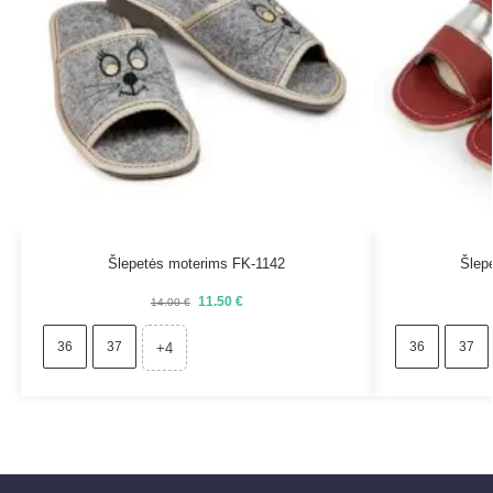
Šlepetės moterims FK-1142
Šlep
11.50
€
14.00
€
36
37
36
37
+4