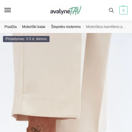
0
Pradžia
Moteriški batai
Šlepetės moterims
Moteriškos kamštinio pado šlepetės su sagtimis ir gyvatės odos raštu, smėlio spalvos Melia
/
/
/
Pristatymas: 3-5 d. dienos