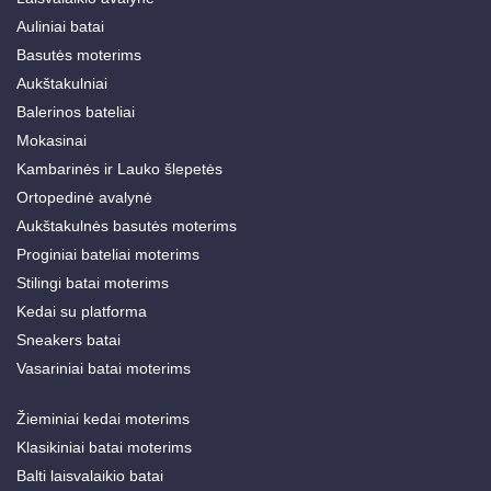
Auliniai batai
Basutės moterims
Aukštakulniai
Balerinos bateliai
Mokasinai
Kambarinės ir Lauko šlepetės
Ortopedinė avalynė
Aukštakulnės basutės moterims
Proginiai bateliai moterims
Stilingi batai moterims
Kedai su platforma
Sneakers batai
Vasariniai batai moterims
Žieminiai kedai moterims
Klasikiniai batai moterims
Balti laisvalaikio batai