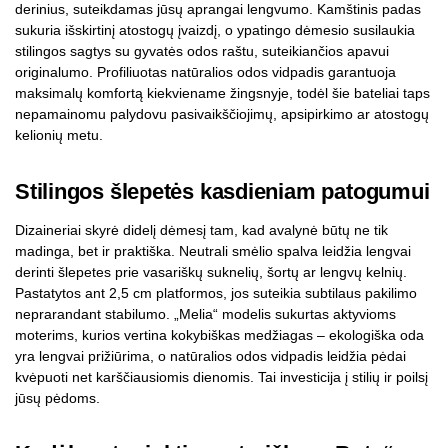
derinius, suteikdamas jūsų aprangai lengvumo. Kamštinis padas
sukuria išskirtinį atostogų įvaizdį, o ypatingo dėmesio susilaukia
stilingos sagtys su gyvatės odos raštu, suteikiančios apavui
originalumo. Profiliuotas natūralios odos vidpadis garantuoja
maksimalų komfortą kiekviename žingsnyje, todėl šie bateliai taps
nepamainomu palydovu pasivaikščiojimų, apsipirkimo ar atostogų
kelionių metu.
Stilingos šlepetės kasdieniam patogumui
Dizaineriai skyrė didelį dėmesį tam, kad avalynė būtų ne tik
madinga, bet ir praktiška. Neutrali smėlio spalva leidžia lengvai
derinti šlepetes prie vasariškų suknelių, šortų ar lengvų kelnių.
Pastatytos ant 2,5 cm platformos, jos suteikia subtilaus pakilimo
neprarandant stabilumo. „Melia“ modelis sukurtas aktyvioms
moterims, kurios vertina kokybiškas medžiagas – ekologiška oda
yra lengvai prižiūrima, o natūralios odos vidpadis leidžia pėdai
kvėpuoti net karščiausiomis dienomis. Tai investicija į stilių ir poilsį
jūsų pėdoms.