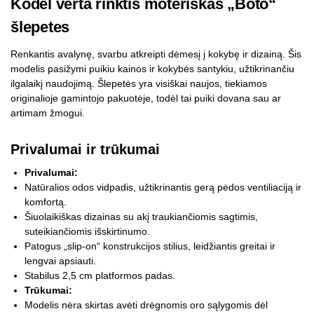
Kodėl verta rinktis moteriškas „Boto“
šlepetes
Renkantis avalynę, svarbu atkreipti dėmesį į kokybę ir dizainą. Šis
modelis pasižymi puikiu kainos ir kokybės santykiu, užtikrinančiu
ilgalaikį naudojimą. Šlepetės yra visiškai naujos, tiekiamos
originalioje gamintojo pakuotėje, todėl tai puiki dovana sau ar
artimam žmogui.
Privalumai ir trūkumai
Privalumai:
Natūralios odos vidpadis, užtikrinantis gerą pėdos ventiliaciją ir
komfortą.
Šiuolaikiškas dizainas su akį traukiančiomis sagtimis,
suteikiančiomis išskirtinumo.
Patogus „slip-on“ konstrukcijos stilius, leidžiantis greitai ir
lengvai apsiauti.
Stabilus 2,5 cm platformos padas.
Trūkumai:
Modelis nėra skirtas avėti drėgnomis oro sąlygomis dėl