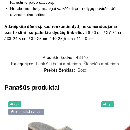
kamštinio pado savybių.
Nerekomenduojama ilgai vaikščioti per nelygų paviršių dėl
atviros kulno srities.
Atkreipkite dėmesį, kad renkantis dydį, rekomenduojame
pasitikslinti su pateiktu dydžių tinkleliu:
36-23 cm / 37-24 cm
/ 38-24,5 cm / 39-25 cm / 40-25,5 cm / 41-26 cm.
Produkto kodas:
43476
Kategorijos:
Lenkiški batai moterims
,
Šlepetės moterims
Prekės ženklas:
Boto
Panašūs produktai
Akcija!
Akcija!
Greitas pristatymas