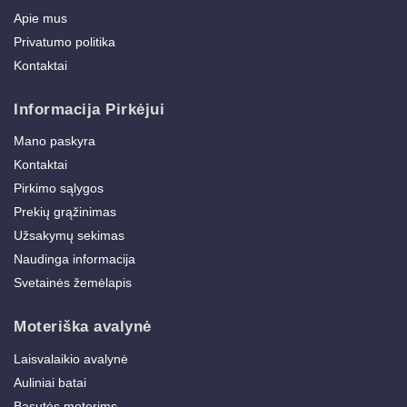
Apie mus
Privatumo politika
Kontaktai
Informacija Pirkėjui
Mano paskyra
Kontaktai
Pirkimo sąlygos
Prekių grąžinimas
Užsakymų sekimas
Naudinga informacija
Svetainės žemėlapis
Moteriška avalynė
Laisvalaikio avalynė
Auliniai batai
Basutės moterims