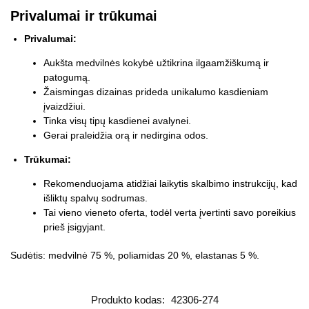
Privalumai ir trūkumai
Privalumai:
Aukšta medvilnės kokybė užtikrina ilgaamžiškumą ir
patogumą.
Žaismingas dizainas prideda unikalumo kasdieniam
įvaizdžiui.
Tinka visų tipų kasdienei avalynei.
Gerai praleidžia orą ir nedirgina odos.
Trūkumai:
Rekomenduojama atidžiai laikytis skalbimo instrukcijų, kad
išliktų spalvų sodrumas.
Tai vieno vieneto oferta, todėl verta įvertinti savo poreikius
prieš įsigyjant.
Sudėtis: medvilnė 75 %, poliamidas 20 %, elastanas 5 %.
Produkto kodas:
42306-274