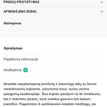
PREKIŲ PRISTATYMAS
APMOKĖJIMO BŪDAI
Atsiliepimai
Aprašymas
Papildoma informacija
Atsiliepimai
0
Atraskite nepakartojamą komfortą ir žaismingą stilių su šiomis
medvilninėmis kojinėmis, sukurtomis toms, kurios vertina
patogumą kasdienybėje. Šios kojinės pasižymi ne tik minkštumu,
bet ir išskirtiniu dizainu, kuris suteikia gaivumo bet kokiam
įvaizdžiui. Pagamintos iš aukščiausios kokybės medžiagų, jos