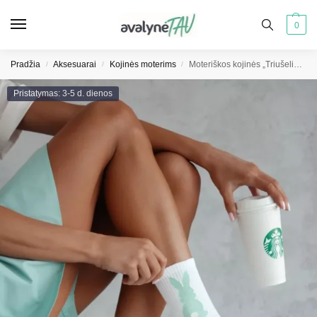
0
Pradžia
Aksesuarai
Kojinės moterims
Moteriškos kojinės „Triušelis su uodegėle“, baltai žalios
/
/
/
Pristatymas: 3-5 d. dienos