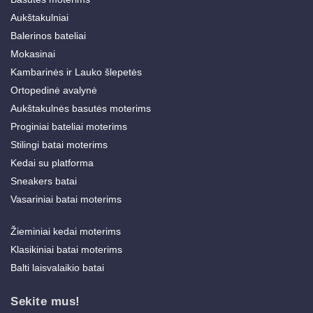
Aukštakulniai
Balerinos bateliai
Mokasinai
Kambarinės ir Lauko šlepetės
Ortopedinė avalynė
Aukštakulnės basutės moterims
Proginiai bateliai moterims
Stilingi batai moterims
Kedai su platforma
Sneakers batai
Vasariniai batai moterims
Žieminiai kedai moterims
Klasikiniai batai moterims
Balti laisvalaikio batai
Sekite mus!