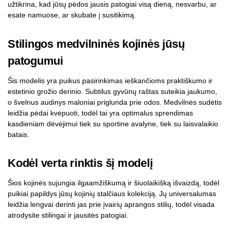
užtikrina, kad jūsų pėdos jausis patogiai visą dieną, nesvarbu, ar
esate namuose, ar skubate į susitikimą.
Stilingos medvilninės kojinės jūsų
patogumui
Šis modelis yra puikus pasirinkimas ieškančioms praktiškumo ir
estetinio grožio derinio. Subtilus gyvūnų raštas suteikia jaukumo,
o švelnus audinys maloniai priglunda prie odos. Medvilnės sudėtis
leidžia pėdai kvėpuoti, todėl tai yra optimalus sprendimas
kasdieniam dėvėjimui tiek su sportine avalyne, tiek su laisvalaikio
batais.
Kodėl verta rinktis šį modelį
Šios kojinės sujungia ilgaamžiškumą ir šiuolaikišką išvaizdą, todėl
puikiai papildys jūsų kojinių stalčiaus kolekciją. Jų universalumas
leidžia lengvai derinti jas prie įvairių aprangos stilių, todėl visada
atrodysite stilingai ir jausitės patogiai.