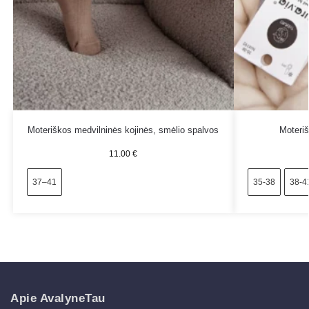
Moteriškos medvilninės kojinės, smėlio spalvos
Moteriš
11.00
€
37–41
35-38
38-4
Apie AvalyneTau