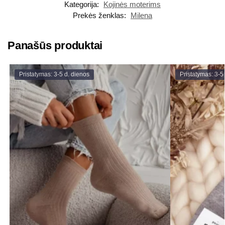
Kategorija:
Kojinės moterims
Prekės ženklas:
Milena
Panašūs produktai
Pristatymas: 3-5 d. dienos
Pristatymas: 3-5