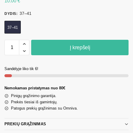
10.00
€
37–41
DYDIS
:
37–41
Į krepšelį
Sandėlyje liko tik 6!
Nemokamas pristatymas nuo 80€
Pinigų grąžinimo garantija.
Prekės tiesiai iš gamintojų.
Patogus prekių grąžinimas su Omniva.
PREKIŲ GRĄŽINIMAS