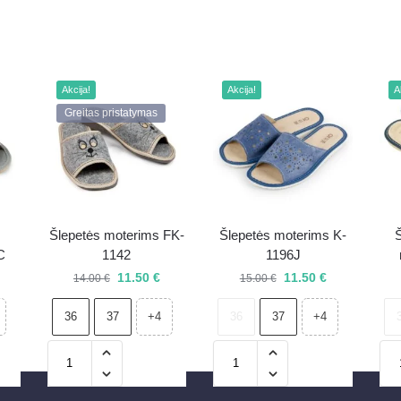
Akcija!
Akcija!
A
Greitas pristatymas
Šlepetės moterims FK-
Šlepetės moterims K-
Š
C
1142
1196J
11.50
€
11.50
€
14.00
€
15.00
€
36
37
36
37
+4
+4