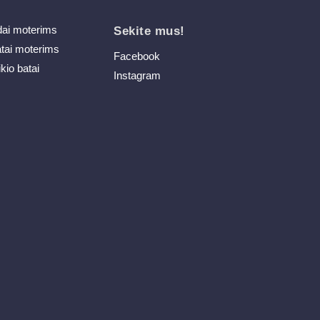
dai moterims
Sekite mus!
atai moterims
Facebook
ikio batai
Instagram