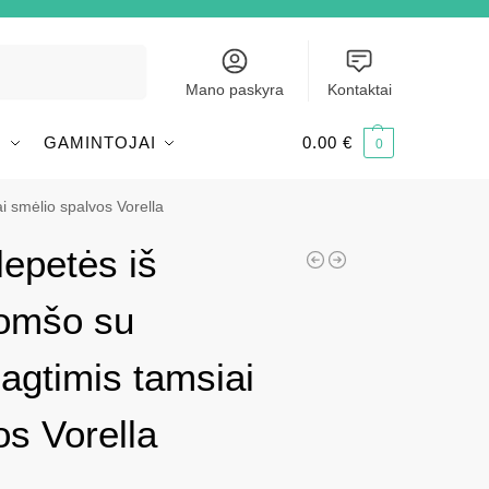
Ieškoti
Mano paskyra
Kontaktai
I
GAMINTOJAI
0.00
€
0
i smėlio spalvos Vorella
lepetės iš
zomšo su
agtimis tamsiai
os Vorella