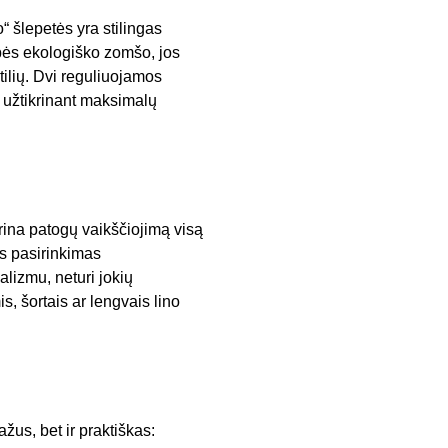
 šlepetės yra stilingas
ybės ekologiško zomšo, jos
tilių. Dvi reguliuojamos
, užtikrinant maksimalų
ikrina patogų vaikščiojimą visą
us pasirinkimas
lizmu, neturi jokių
s, šortais ar lengvais lino
ažus, bet ir praktiškas: