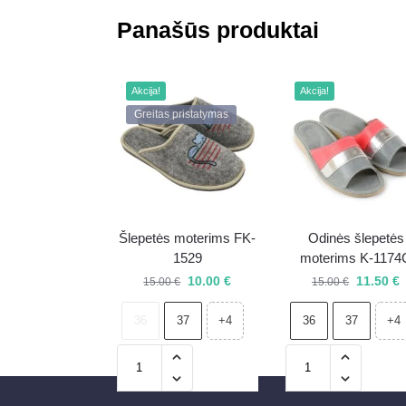
Panašūs produktai
Akcija!
Akcija!
Greitas pristatymas
Šlepetės moterims FK-
Odinės šlepetės
1529
moterims K-1174
10.00
€
11.50
€
15.00
€
15.00
€
36
37
36
37
+4
+4