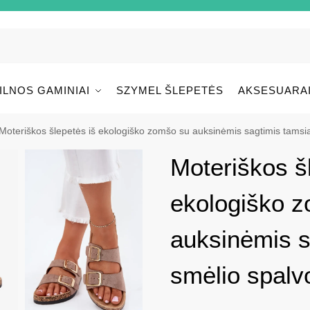
ILNOS GAMINIAI
SZYMEL ŠLEPETĖS
AKSESUARA
Moteriškos šlepetės iš ekologiško zomšo su auksinėmis sagtimis tamsia
Moteriškos š
ekologiško 
auksinėmis s
smėlio spalv