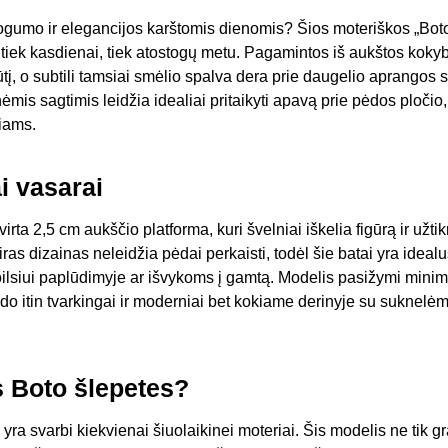
togumo ir elegancijos karštomis dienomis? Šios moteriškos „Boto“
ks tiek kasdienai, tiek atostogų metu. Pagamintos iš aukštos kok
į, o subtili tamsiai smėlio spalva dera prie daugelio aprangos s
ėmis sagtimis leidžia idealiai pritaikyti apavą prie pėdos pločio
iams.
i vasarai
irta 2,5 cm aukščio platforma, kuri švelniai iškelia figūrą ir užt
ras dizainas neleidžia pėdai perkaisti, todėl šie batai yra ideal
ilsiui paplūdimyje ar išvykoms į gamtą. Modelis pasižymi minima
odo itin tvarkingai ir moderniai bet kokiame derinyje su suknelėmi
s Boto šlepetes?
 yra svarbi kiekvienai šiuolaikinei moteriai. Šis modelis ne tik gr