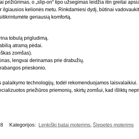
prižiūrimas, o „slip-on“ tipo užsegimas leidžia itin greitai apsi
ir ilgiausios kelionės metu. Rinkdamiesi dydį, būtinai vadovauki
sitikrintumėte geriausią komfortą.
rina tobulą prigludimą.
abilią atramą pėdai.
iškas zomšas).
inas, lengvai derinamas prie drabužių.
prabangos prieskonio.
s palaikymo technologijų, todėl rekomenduojamos laisvalaikiui.
cializuotos priežiūros priemonių, skirtų zomšui, kad išliktų nepr
18
Kategorijos:
Lenkiški batai moterims
,
Šlepetės moterims