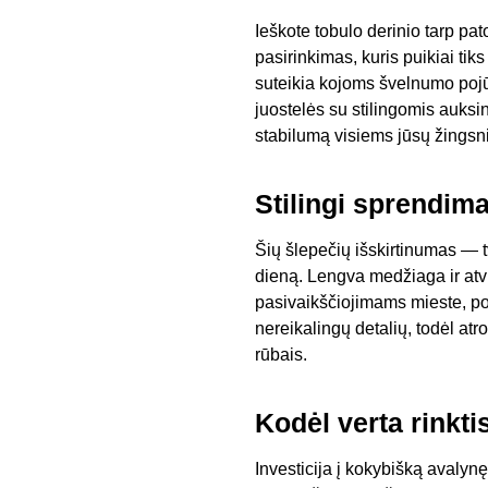
Ieškote tobulo derinio tarp pa
pasirinkimas, kuris puikiai ti
suteikia kojoms švelnumo pojūt
juostelės su stilingomis auksin
stabilumą visiems jūsų žingsn
Stilingi sprendima
Šių šlepečių išskirtinumas — tv
dieną. Lengva medžiaga ir atvi
pasivaikščiojimams mieste, po
nereikalingų detalių, todėl atr
rūbais.
Kodėl verta rinkti
Investicija į kokybišką avalynę