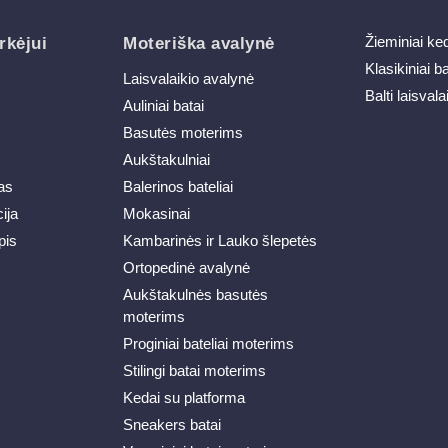
Žieminiai ke
rkėjui
Moteriška avalynė
Klasikiniai b
Laisvalaikio avalynė
Balti laisvala
Auliniai batai
Basutės moterims
Aukštakulniai
as
Balerinos bateliai
ija
Mokasinai
pis
Kambarinės ir Lauko šlepetės
Ortopedinė avalynė
Aukštakulnės basutės
moterims
Proginiai bateliai moterims
Stilingi batai moterims
Kedai su platforma
Sneakers batai