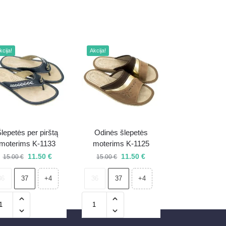
kcija!
Akcija!
lepetės per pirštą
Odinės šlepetės
moterims K-1133
moterims K-1125
11.50
€
11.50
€
15.00
€
15.00
€
36
37
36
37
+4
+4