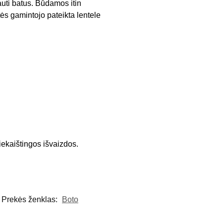
auti batus. Būdamos itin
tės gamintojo pateikta lentele
iekaištingos išvaizdos.
Prekės ženklas:
Boto