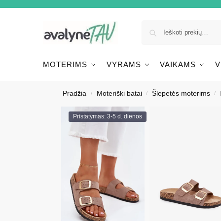
MOTERIMS
VYRAMS
VAIKAMS
V
Pradžia
Moteriški batai
Šlepetės moterims
/
/
/
Pristatymas: 3-5 d. dienos