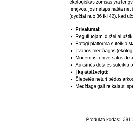
ekologiškas zomšas yra lengvai 
lengvos, jos netaps našta net 
(dydžiai nuo 36 iki 42), kad už
Privalumai:
Reguliuojami dirželiai užtik
Patogi platforma suteikia st
Tvarios medžiagos (ekolog
Modernus, universalus diza
Auksinės detalės suteikia 
Į ką atsižvelgti:
Šlepetės neturi pėdos arko
Medžiaga gali reikalauti spe
Produkto kodas:
381