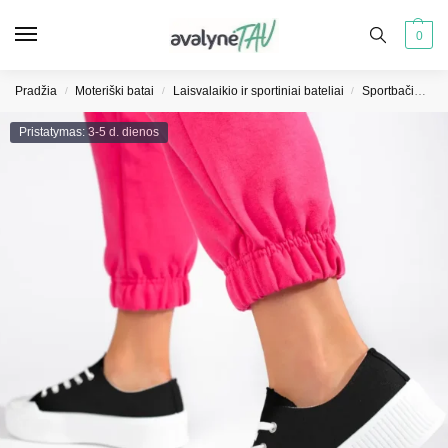
0
Pradžia
Moteriški batai
Laisvalaikio ir sportiniai bateliai
Sportbačiai moterims
/
/
/
Pristatymas: 3-5 d. dienos