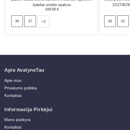
bateliai smėlio spalvos
SS274678
109.00
€
36
37
38
41
+3
Apie AvalyneTau
Apie mus
Privatumo politika
Kontaktai
Informacija Pirkėjui
Mano paskyra
Kontaktai