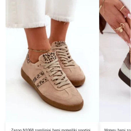
Zazoo N1068 zomšiniai žemi moteriški sportiniai
Moterų žemi zomš