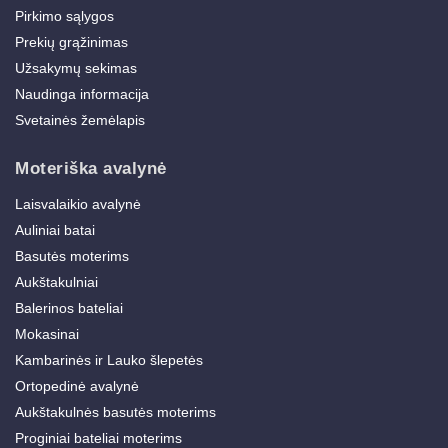
Pirkimo sąlygos
Prekių grąžinimas
Užsakymų sekimas
Naudinga informacija
Svetainės žemėlapis
Moteriška avalynė
Laisvalaikio avalynė
Auliniai batai
Basutės moterims
Aukštakulniai
Balerinos bateliai
Mokasinai
Kambarinės ir Lauko šlepetės
Ortopedinė avalynė
Aukštakulnės basutės moterims
Proginiai bateliai moterims