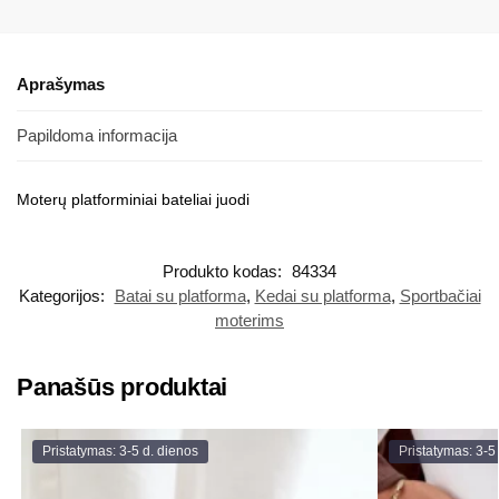
Aprašymas
Papildoma informacija
Moterų platforminiai bateliai juodi
Produkto kodas:
84334
Kategorijos:
Batai su platforma
,
Kedai su platforma
,
Sportbačiai
moterims
Panašūs produktai
Pristatymas: 3-5 d. dienos
Pristatymas: 3-5