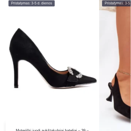
Pristatymas: 3-5 d. dienos
Pristatymas: 3-5
Moteriški juodi aukštakulniai bateliai – 39 –