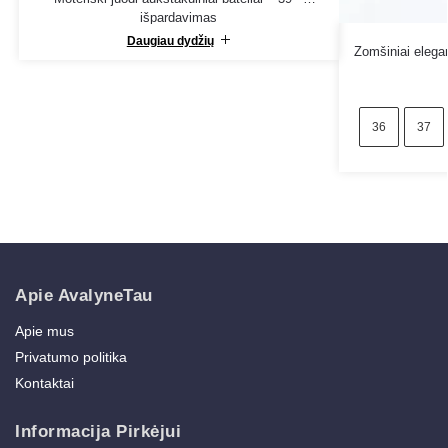
išpardavimas
Daugiau dydžių
Zomšiniai elega
36
37
Apie AvalyneTau
Apie mus
Privatumo politika
Kontaktai
Informacija Pirkėjui