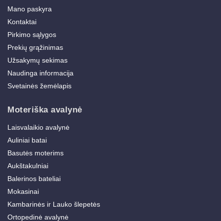
Mano paskyra
Kontaktai
Pirkimo sąlygos
Prekių grąžinimas
Užsakymų sekimas
Naudinga informacija
Svetainės žemėlapis
Moteriška avalynė
Laisvalaikio avalynė
Auliniai batai
Basutės moterims
Aukštakulniai
Balerinos bateliai
Mokasinai
Kambarinės ir Lauko šlepetės
Ortopedinė avalynė