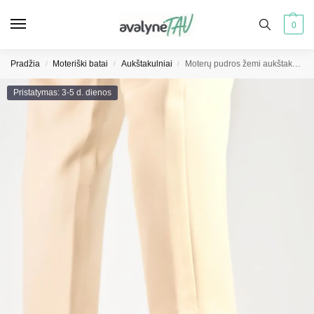
0
Pradžia
Moteriški batai
Aukštakulniai
Moterų pudros žemi aukštakulniai
/
/
/
Pristatymas: 3-5 d. dienos