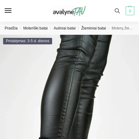
0
Pradžia
Moteriški batai
Auliniai batai
Žieminiai batai
Moterų žieminiai batai apšiltinti metaliniai vandeniui atsparūs sniego batai
/
/
/
/
Pristatymas: 3-5 d. dienos