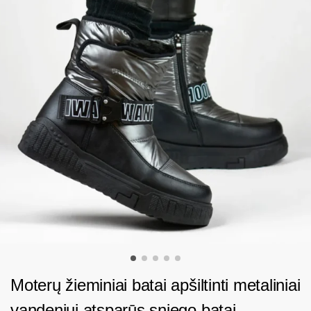
Moterų žieminiai batai apšiltinti metaliniai
vandeniui atsparūs sniego batai