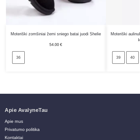
Moteriški zomšiniai žemi sniego batai juodi Shelie
Moteriški aulin
54.00
€
36
39
40
Apie AvalyneTau
Apie mus
Privatumo politika
Kontaktai