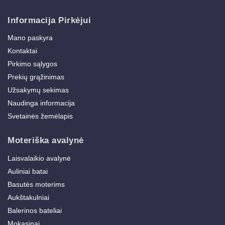
Informacija Pirkėjui
Mano paskyra
Kontaktai
Pirkimo sąlygos
Prekių grąžinimas
Užsakymų sekimas
Naudinga informacija
Svetainės žemėlapis
Moteriška avalynė
Laisvalaikio avalynė
Auliniai batai
Basutės moterims
Aukštakulniai
Balerinos bateliai
Mokasinai