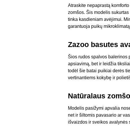
Atraskite nepaprastą komforto
zomšos. Šis modelis sukurtas t
tinka kasdieniam avėjimui. Mink
garantuoja puikų mikroklimatą
Zazoo basutes av
Šios rudos spalvos balerinos p
apsiavimą, bet ir leidžia tiksl
todėl šie batai puikiai derės ti
vertinantiems kokybę ir polieti
Natūralaus zomšos
Modelis pasižymi apvalia nosel
net ir šiltomis pavasario ar v
išvaizdos ir sveikos avalynės 