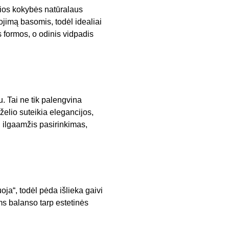
sios kokybės natūralaus
ojimą basomis, todėl idealiai
s formos, o odinis vidpadis
. Tai ne tik palengvina
rželio suteikia elegancijos,
ai ilgaamžis pasirinkimas,
ja“, todėl pėda išlieka gaivi
ms balanso tarp estetinės