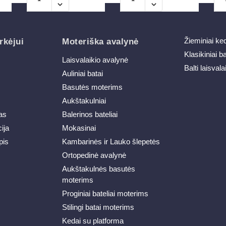
Žieminiai ke
rkėjui
Moteriška avalynė
Klasikiniai b
Laisvalaikio avalynė
Balti laisvala
Auliniai batai
Basutės moterims
Aukštakulniai
as
Balerinos bateliai
ija
Mokasinai
pis
Kambarinės ir Lauko šlepetės
Ortopedinė avalynė
Aukštakulnės basutės
moterims
Proginiai bateliai moterims
Stilingi batai moterims
Kedai su platforma