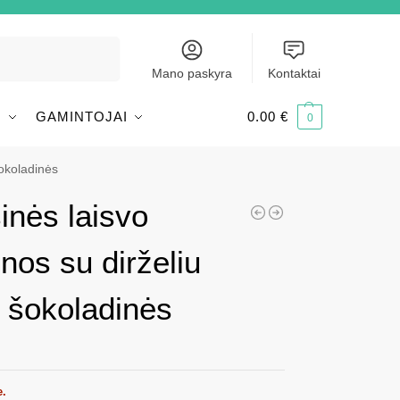
Ieškoti
Mano paskyra
Kontaktai
I
GAMINTOJAI
0.00
€
0
šokoladinės
nės laisvo
inos su dirželiu
 šokoladinės
e.