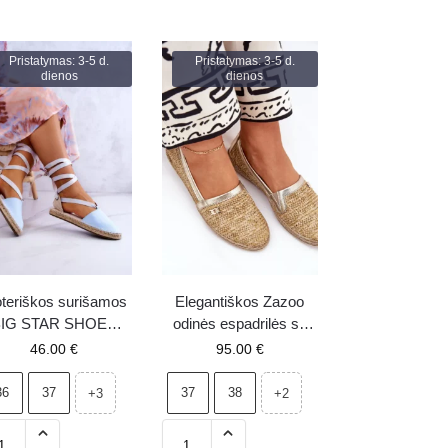
Pristatymas: 3-5 d.
Pristatymas: 3-5 d.
dienos
dienos
teriškos surišamos
Elegantiškos Zazoo
BIG STAR SHOES
odinės espadrilės su
spadrilės JJ274863
plecionka, smėlio
46.00
€
95.00
€
mėlynos
spalvos
36
37
37
38
+3
+2