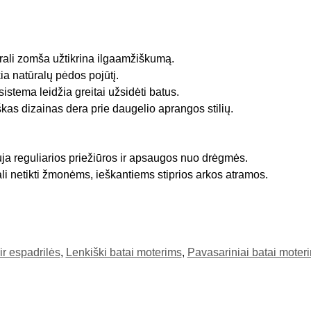
ali zomša užtikrina ilgaamžiškumą.
ia natūralų pėdos pojūtį.
istema leidžia greitai užsidėti batus.
škas dizainas dera prie daugelio aprangos stilių.
a reguliarios priežiūros ir apsaugos nuo drėgmės.
li netikti žmonėms, ieškantiems stiprios arkos atramos.
ir espadrilės
,
Lenkiški batai moterims
,
Pavasariniai batai moter