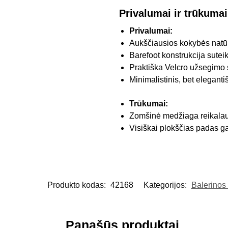
Privalumai ir trūkumai
Privalumai:
Aukščiausios kokybės natūr
Barefoot konstrukcija suteik
Praktiška Velcro užsegimo s
Minimalistinis, bet eleganti
Trūkumai:
Zomšinė medžiaga reikalauj
Visiškai plokščias padas ga
Produkto kodas:
42168
Kategorijos:
Balerinos 
Panašūs produktai