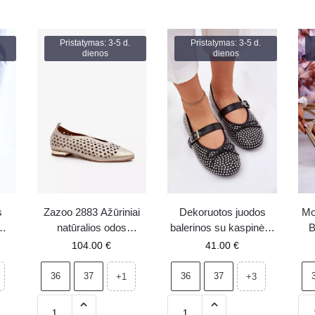
Pristatymas: 3-5 d.
Pristatymas: 3-5 d.
dienos
dienos
s
Zazoo 2883 Ažūriniai
Dekoruotos juodos
Mo
natūralios odos
balerinos su kaspinėliu
balerinai auksiniai
ir dirželiu Zdivisa
e
104.00
€
41.00
€
36
37
36
37
+1
+3