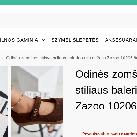
ILNOS GAMINIAI
SZYMEL ŠLEPETĖS
AKSESUARA
Odinės zomšinės laisvo stiliaus balerinos su dirželiu Zazoo 10206 
/
Odinės zomši
stiliaus baler
Zazoo 10206
Produkto šiuo metu neturim