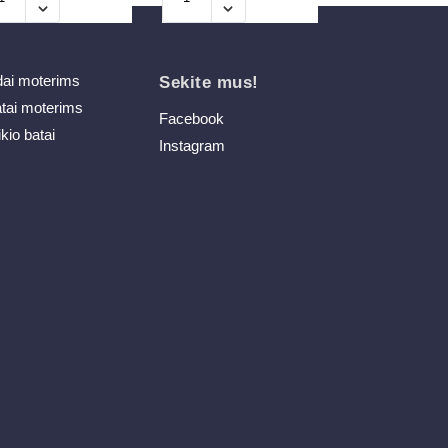
dai moterims
Sekite mus!
atai moterims
Facebook
ikio batai
Instagram