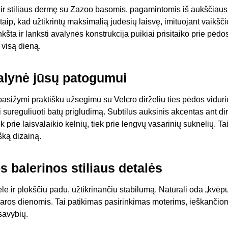
 ir stiliaus dermę su Zazoo basomis, pagamintomis iš aukščiau
aip, kad užtikrintų maksimalią judesių laisvę, imituojant vaikšči
šta ir lanksti avalynės konstrukcija puikiai prisitaiko prie pėdo
 visą dieną.
alynė jūsų patogumui
asižymi praktišku užsegimu su Velcro dirželiu ties pėdos viduriu
iai sureguliuoti batų prigludimą. Subtilus auksinis akcentas ant di
ek prie laisvalaikio kelnių, tiek prie lengvų vasarinių suknelių. T
šką dizainą.
 balerinos stiliaus detalės
e ir plokščiu padu, užtikrinančiu stabilumą. Natūrali oda „kvėpuo
asaros dienomis. Tai patikimas pasirinkimas moterims, ieškančio
savybių.