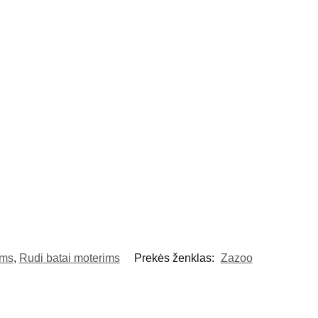
ims
,
Rudi batai moterims
Prekės ženklas:
Zazoo