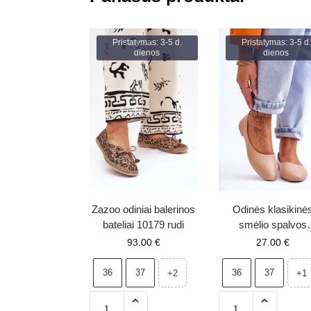
Pristatymas: 3-5 d.
Pristatymas: 3-5 d.
dienos
dienos
Zazoo odiniai balerinos
Odinės klasikinė
bateliai 10179 rudi
smėlio spalvos
balerinos Stacee
93.00
€
27.00
€
36
37
36
37
+2
+1