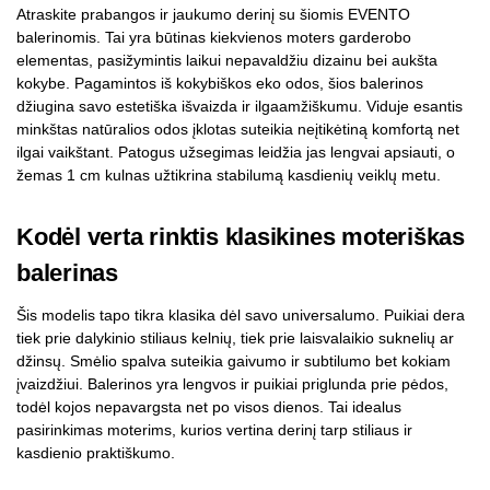
Atraskite prabangos ir jaukumo derinį su šiomis EVENTO
balerinomis. Tai yra būtinas kiekvienos moters garderobo
elementas, pasižymintis laikui nepavaldžiu dizainu bei aukšta
kokybe. Pagamintos iš kokybiškos eko odos, šios balerinos
džiugina savo estetiška išvaizda ir ilgaamžiškumu. Viduje esantis
minkštas natūralios odos įklotas suteikia neįtikėtiną komfortą net
ilgai vaikštant. Patogus užsegimas leidžia jas lengvai apsiauti, o
žemas 1 cm kulnas užtikrina stabilumą kasdienių veiklų metu.
Kodėl verta rinktis klasikines moteriškas
balerinas
Šis modelis tapo tikra klasika dėl savo universalumo. Puikiai dera
tiek prie dalykinio stiliaus kelnių, tiek prie laisvalaikio suknelių ar
džinsų. Smėlio spalva suteikia gaivumo ir subtilumo bet kokiam
įvaizdžiui. Balerinos yra lengvos ir puikiai priglunda prie pėdos,
todėl kojos nepavargsta net po visos dienos. Tai idealus
pasirinkimas moterims, kurios vertina derinį tarp stiliaus ir
kasdienio praktiškumo.