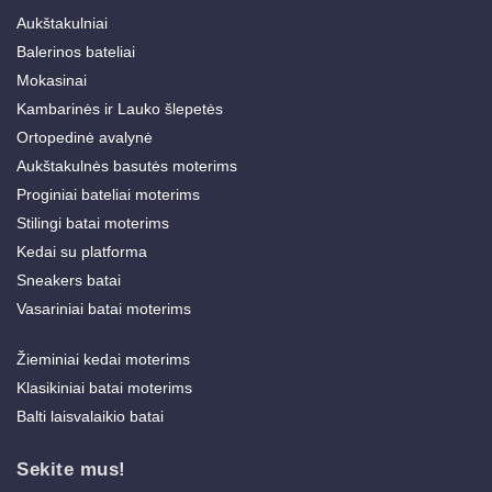
Aukštakulniai
Balerinos bateliai
Mokasinai
Kambarinės ir Lauko šlepetės
Ortopedinė avalynė
Aukštakulnės basutės moterims
Proginiai bateliai moterims
Stilingi batai moterims
Kedai su platforma
Sneakers batai
Vasariniai batai moterims
Žieminiai kedai moterims
Klasikiniai batai moterims
Balti laisvalaikio batai
Sekite mus!