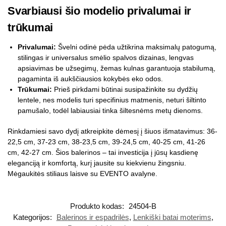
Svarbiausi šio modelio privalumai ir
trūkumai
Privalumai:
Švelni odinė pėda užtikrina maksimalų patogumą,
stilingas ir universalus smėlio spalvos dizainas, lengvas
apsiavimas be užsegimų, žemas kulnas garantuoja stabilumą,
pagaminta iš aukščiausios kokybės eko odos.
Trūkumai:
Prieš pirkdami būtinai susipažinkite su dydžių
lentele, nes modelis turi specifinius matmenis, neturi šiltinto
pamušalo, todėl labiausiai tinka šiltesnėms metų dienoms.
Rinkdamiesi savo dydį atkreipkite dėmesį į šiuos išmatavimus: 36-
22,5 cm, 37-23 cm, 38-23,5 cm, 39-24,5 cm, 40-25 cm, 41-26
cm, 42-27 cm. Šios balerinos – tai investicija į jūsų kasdienę
eleganciją ir komfortą, kurį jausite su kiekvienu žingsniu.
Mėgaukitės stiliaus laisve su EVENTO avalyne.
Produkto kodas:
24504-B
Kategorijos:
Balerinos ir espadrilės
,
Lenkiški batai moterims
,