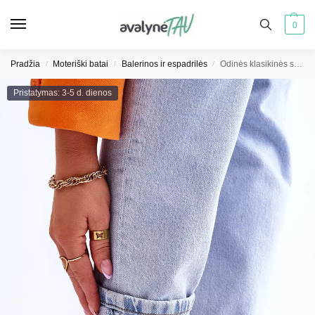
0
Pradžia
Moteriški batai
Balerinos ir espadrilės
Odinės klasikinės smėlio spalvos balerinos Stacee
/
/
/
Pristatymas: 3-5 d. dienos