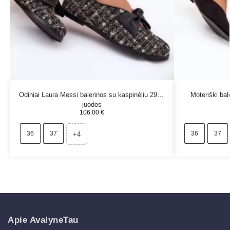
Odiniai Laura Messi balerinos su kaspinėliu 2921
Moteriški bal
juodos
106.00
€
36
37
36
37
+4
Apie AvalyneTau