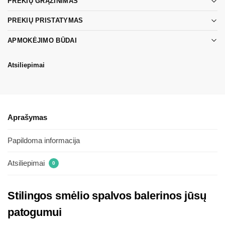
PREKIŲ GRĄŽINIMAS
PREKIŲ PRISTATYMAS
APMOKĖJIMO BŪDAI
Atsiliepimai
Aprašymas
Papildoma informacija
Atsiliepimai
0
Stilingos smėlio spalvos balerinos jūsų
patogumui