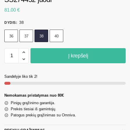
81.00
€
38
DYDIS
:
36
37
38
40
Į krepšelį
Sandėlyje liko tik 2!
Nemokamas pristatymas nuo 80€
Pinigų grąžinimo garantija.
Prekės tiesiai iš gamintojų.
Patogus prekių grąžinimas su Omniva.