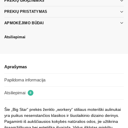
PREKIŲ GRĄŽINIMAS
PREKIŲ PRISTATYMAS
APMOKĖJIMO BŪDAI
Atsiliepimai
Aprašymas
Papildoma informacija
Atsiliepimai
0
Šie „Big Star“ prekės ženklo „workery“ stiliaus moteriški aulinukai
yra puikus nesenstančios klasikos ir šiuolaikinio dizaino derinys.
Pagaminti iš aukščiausios kokybės natūralios odos, jie užtikrina
ilgaamžiškumą bei estetišką išvaizdą. Vidus išklotas minkštu