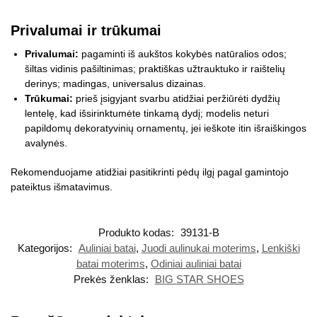
Privalumai ir trūkumai
Privalumai:
pagaminti iš aukštos kokybės natūralios odos;
šiltas vidinis pašiltinimas; praktiškas užtrauktuko ir raištelių
derinys; madingas, universalus dizainas.
Trūkumai:
prieš įsigyjant svarbu atidžiai peržiūrėti dydžių
lentelę, kad išsirinktumėte tinkamą dydį; modelis neturi
papildomų dekoratyvinių ornamentų, jei ieškote itin išraiškingos
avalynės.
Rekomenduojame atidžiai pasitikrinti pėdų ilgį pagal gamintojo
pateiktus išmatavimus.
Produkto kodas:
39131-B
Kategorijos:
Auliniai batai
,
Juodi aulinukai moterims
,
Lenkiški
batai moterims
,
Odiniai auliniai batai
Prekės ženklas:
BIG STAR SHOES