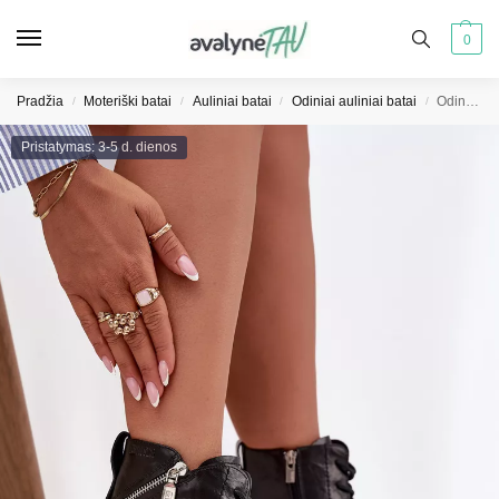
0
Pradžia
Moteriški batai
Auliniai batai
Odiniai auliniai batai
Odiniai moteriški aulinukai Big Star SS274452 juodi
/
/
/
/
Pristatymas: 3-5 d. dienos