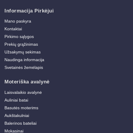
Informacija Pirkėjui
Mano paskyra
Kontaktai
Pirkimo sąlygos
Prekių grąžinimas
Užsakymų sekimas
Naudinga informacija
Svetainės žemėlapis
Moteriška avalynė
Laisvalaikio avalynė
Auliniai batai
Basutės moterims
Aukštakulniai
Balerinos bateliai
Mokasinai