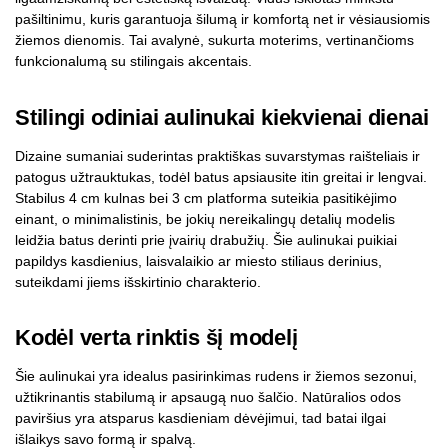
pašiltinimu, kuris garantuoja šilumą ir komfortą net ir vėsiausiomis
žiemos dienomis. Tai avalynė, sukurta moterims, vertinančioms
funkcionalumą su stilingais akcentais.
Stilingi odiniai aulinukai kiekvienai dienai
Dizaine sumaniai suderintas praktiškas suvarstymas raišteliais ir
patogus užtrauktukas, todėl batus apsiausite itin greitai ir lengvai.
Stabilus 4 cm kulnas bei 3 cm platforma suteikia pasitikėjimo
einant, o minimalistinis, be jokių nereikalingų detalių modelis
leidžia batus derinti prie įvairių drabužių. Šie aulinukai puikiai
papildys kasdienius, laisvalaikio ar miesto stiliaus derinius,
suteikdami jiems išskirtinio charakterio.
Kodėl verta rinktis šį modelį
Šie aulinukai yra idealus pasirinkimas rudens ir žiemos sezonui,
užtikrinantis stabilumą ir apsaugą nuo šalčio. Natūralios odos
paviršius yra atsparus kasdieniam dėvėjimui, tad batai ilgai
išlaikys savo formą ir spalvą.