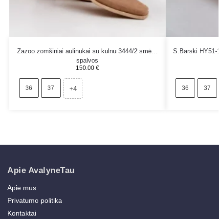
Zazoo zomšiniai aulinukai su kulnu 3444/2 smėlio
S.Barski HY51-1
spalvos
150.00
€
36
37
36
37
+4
Apie AvalyneTau
Apie mus
Privatumo politika
Kontaktai