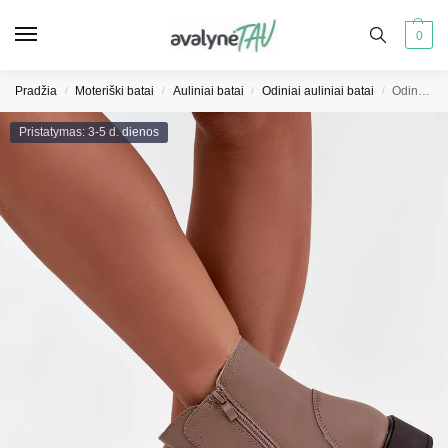
0
Pradžia
Moteriški batai
Auliniai batai
Odiniai auliniai batai
Odiniai moteriški aulinukai su dekoratyviomis gėlėmis, šiltinti, smėlio spalvos Belverine
/
/
/
/
Pristatymas: 3-5 d. dienos