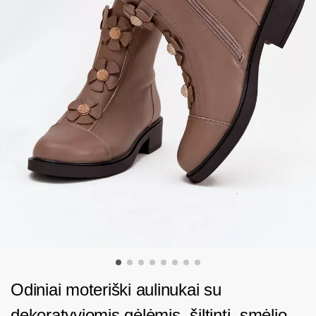
Odiniai moteriški aulinukai su
dekoratyviomis gėlėmis, šiltinti, smėlio