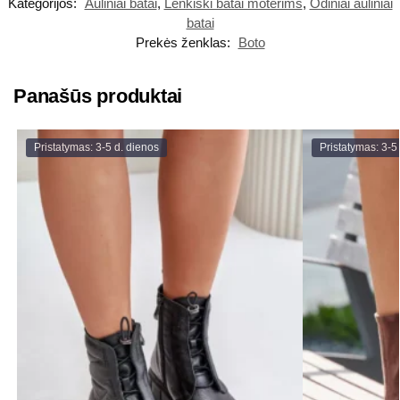
Kategorijos:
Auliniai batai
,
Lenkiški batai moterims
,
Odiniai auliniai
batai
Prekės ženklas:
Boto
Panašūs produktai
Pristatymas: 3-5 d. dienos
Pristatymas: 3-5