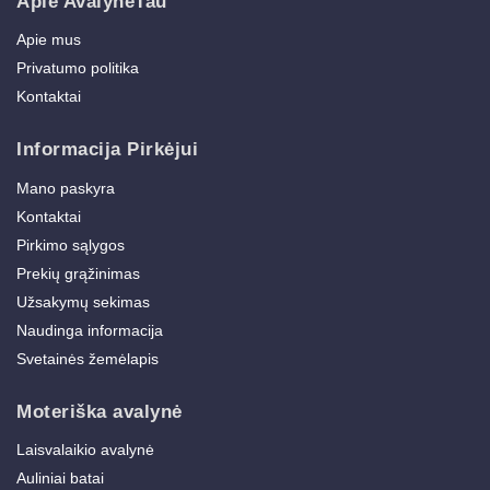
Apie AvalyneTau
Apie mus
Privatumo politika
Kontaktai
Informacija Pirkėjui
Mano paskyra
Kontaktai
Pirkimo sąlygos
Prekių grąžinimas
Užsakymų sekimas
Naudinga informacija
Svetainės žemėlapis
Moteriška avalynė
Laisvalaikio avalynė
Auliniai batai