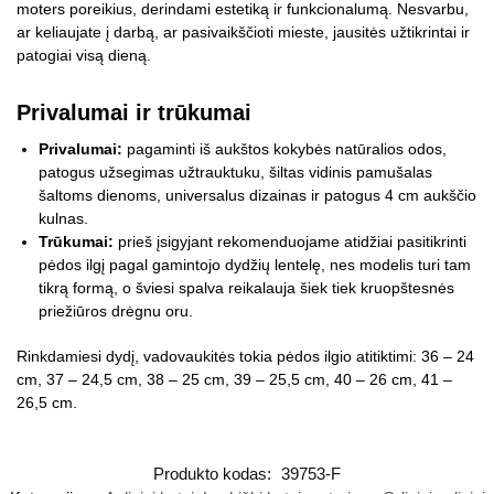
moters poreikius, derindami estetiką ir funkcionalumą. Nesvarbu,
ar keliaujate į darbą, ar pasivaikščioti mieste, jausitės užtikrintai ir
patogiai visą dieną.
Privalumai ir trūkumai
Privalumai:
pagaminti iš aukštos kokybės natūralios odos,
patogus užsegimas užtrauktuku, šiltas vidinis pamušalas
šaltoms dienoms, universalus dizainas ir patogus 4 cm aukščio
kulnas.
Trūkumai:
prieš įsigyjant rekomenduojame atidžiai pasitikrinti
pėdos ilgį pagal gamintojo dydžių lentelę, nes modelis turi tam
tikrą formą, o šviesi spalva reikalauja šiek tiek kruopštesnės
priežiūros drėgnu oru.
Rinkdamiesi dydį, vadovaukitės tokia pėdos ilgio atitiktimi: 36 – 24
cm, 37 – 24,5 cm, 38 – 25 cm, 39 – 25,5 cm, 40 – 26 cm, 41 –
26,5 cm.
Produkto kodas:
39753-F