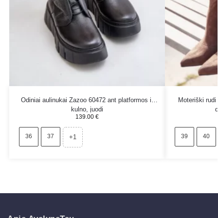
Odiniai aulinukai Zazoo 60472 ant platformos ir
Moteriški rudi
kulno, juodi
139.00
€
36
37
39
40
+1