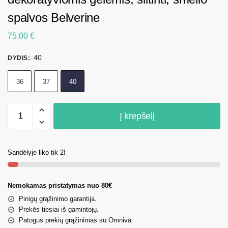
spalvos Belverine
75.00
€
40
DYDIS
:
36
37
40
Į krepšelį
Sandėlyje liko tik 2!
Nemokamas pristatymas nuo 80€
Pinigų grąžinimo garantija.
Prekės tiesiai iš gamintojų.
Patogus prekių grąžinimas su Omniva.