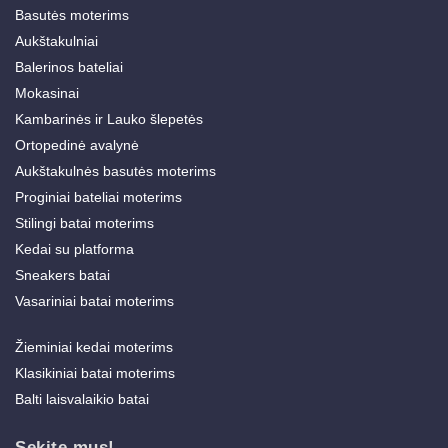
Basutės moterims
Aukštakulniai
Balerinos bateliai
Mokasinai
Kambarinės ir Lauko šlepetės
Ortopedinė avalynė
Aukštakulnės basutės moterims
Proginiai bateliai moterims
Stilingi batai moterims
Kedai su platforma
Sneakers batai
Vasariniai batai moterims
Žieminiai kedai moterims
Klasikiniai batai moterims
Balti laisvalaikio batai
Sekite mus!