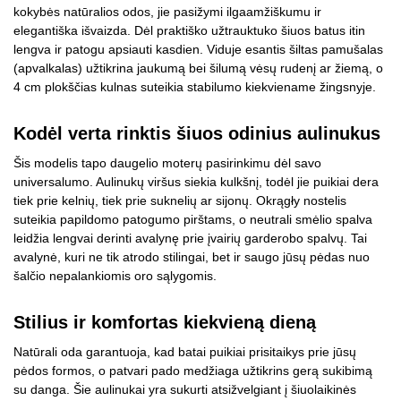
kokybės natūralios odos, jie pasižymi ilgaamžiškumu ir
elegantiška išvaizda. Dėl praktiško užtrauktuko šiuos batus itin
lengva ir patogu apsiauti kasdien. Viduje esantis šiltas pamušalas
(apvalkalas) užtikrina jaukumą bei šilumą vėsų rudenį ar žiemą, o
4 cm plokščias kulnas suteikia stabilumo kiekviename žingsnyje.
Kodėl verta rinktis šiuos odinius aulinukus
Šis modelis tapo daugelio moterų pasirinkimu dėl savo
universalumo. Aulinukų viršus siekia kulkšnį, todėl jie puikiai dera
tiek prie kelnių, tiek prie suknelių ar sijonų. Okrągły nostelis
suteikia papildomo patogumo pirštams, o neutrali smėlio spalva
leidžia lengvai derinti avalynę prie įvairių garderobo spalvų. Tai
avalynė, kuri ne tik atrodo stilingai, bet ir saugo jūsų pėdas nuo
šalčio nepalankiomis oro sąlygomis.
Stilius ir komfortas kiekvieną dieną
Natūrali oda garantuoja, kad batai puikiai prisitaikys prie jūsų
pėdos formos, o patvari pado medžiaga užtikrins gerą sukibimą
su danga. Šie aulinukai yra sukurti atsižvelgiant į šiuolaikinės