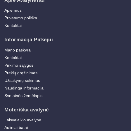
Apie AvalyneTau
Apie mus
Privatumo politika
Kontaktai
Informacija Pirkėjui
Mano paskyra
Kontaktai
Pirkimo sąlygos
Prekių grąžinimas
Užsakymų sekimas
Naudinga informacija
Svetainės žemėlapis
Moteriška avalynė
Laisvalaikio avalynė
Auliniai batai