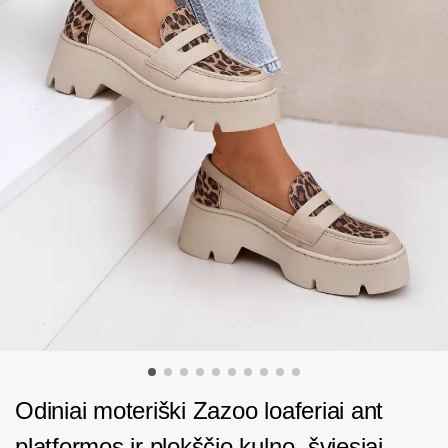
Odiniai moteriški Zazoo loaferiai ant
platformos ir plokščio kulno, šviesiai