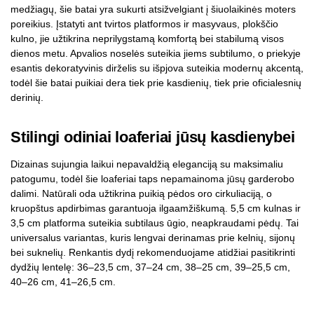
medžiagų, šie batai yra sukurti atsižvelgiant į šiuolaikinės moters
poreikius. Įstatyti ant tvirtos platformos ir masyvaus, plokščio
kulno, jie užtikrina neprilygstamą komfortą bei stabilumą visos
dienos metu. Apvalios noselės suteikia jiems subtilumo, o priekyje
esantis dekoratyvinis dirželis su išpjova suteikia modernų akcentą,
todėl šie batai puikiai dera tiek prie kasdienių, tiek prie oficialesnių
derinių.
Stilingi odiniai loaferiai jūsų kasdienybei
Dizainas sujungia laikui nepavaldžią eleganciją su maksimaliu
patogumu, todėl šie loaferiai taps nepamainoma jūsų garderobo
dalimi. Natūrali oda užtikrina puikią pėdos oro cirkuliaciją, o
kruopštus apdirbimas garantuoja ilgaamžiškumą. 5,5 cm kulnas ir
3,5 cm platforma suteikia subtilaus ūgio, neapkraudami pėdų. Tai
universalus variantas, kuris lengvai derinamas prie kelnių, sijonų
bei suknelių. Renkantis dydį rekomenduojame atidžiai pasitikrinti
dydžių lentelę: 36–23,5 cm, 37–24 cm, 38–25 cm, 39–25,5 cm,
40–26 cm, 41–26,5 cm.