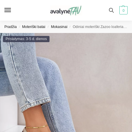
0
Pradžia
Moteriški batai
Mokasinai
Odiniai moteriški Zazoo loaferiai ant platformos ir plokščio kulno, šviesiai smėlio spalvos 20191
/
/
/
Pristatymas: 3-5 d. dienos