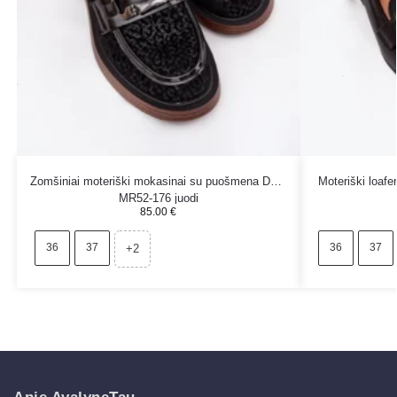
Zomšiniai moteriški mokasinai su puošmena D&A
Moteriški loafe
MR52-176 juodi
85.00
€
36
37
36
37
+2