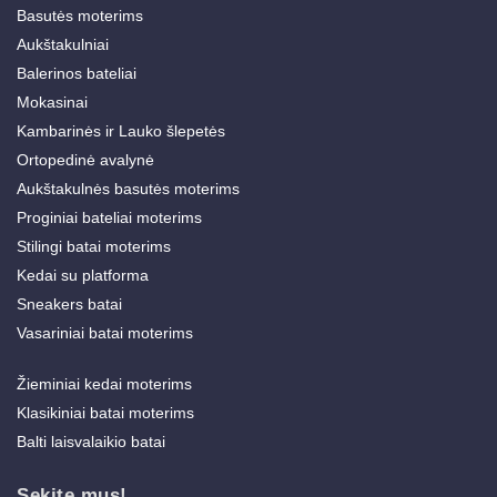
Basutės moterims
Aukštakulniai
Balerinos bateliai
Mokasinai
Kambarinės ir Lauko šlepetės
Ortopedinė avalynė
Aukštakulnės basutės moterims
Proginiai bateliai moterims
Stilingi batai moterims
Kedai su platforma
Sneakers batai
Vasariniai batai moterims
Žieminiai kedai moterims
Klasikiniai batai moterims
Balti laisvalaikio batai
Sekite mus!