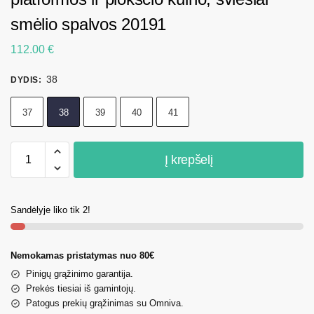
smėlio spalvos 20191
112.00
€
38
DYDIS
:
37
38
39
40
41
Į krepšelį
Sandėlyje liko tik 2!
Nemokamas pristatymas nuo 80€
Pinigų grąžinimo garantija.
Prekės tiesiai iš gamintojų.
Patogus prekių grąžinimas su Omniva.