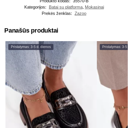
Produkto kodas:
35570-B
Kategorijos:
Batai su platforma
,
Mokasinai
Prekės ženklas:
Zazoo
Panašūs produktai
Pristatymas: 3-5 d. dienos
Pristatymas: 3-5