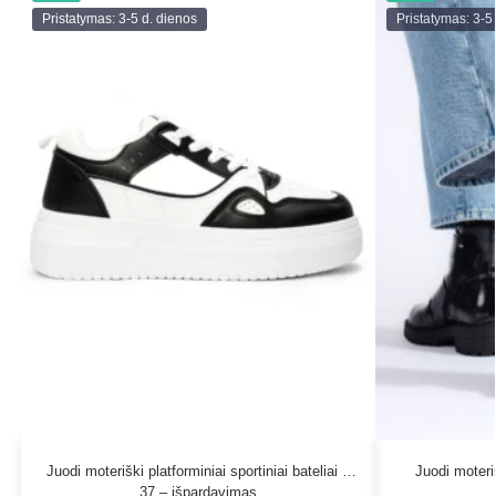
Pristatymas: 3-5 d. dienos
Pristatymas: 3-5
Juodi moteriški platforminiai sportiniai bateliai –
Juodi moteri
37 – išpardavimas