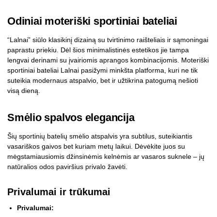
Odiniai moteriški sportiniai bateliai
“Lalnai” siūlo klasikinį dizainą su tvirtinimo raišteliais ir sąmoningai
paprastu priekiu. Dėl šios minimalistinės estetikos jie tampa
lengvai derinami su įvairiomis aprangos kombinacijomis. Moteriški
sportiniai bateliai Lalnai pasižymi minkšta platforma, kuri ne tik
suteikia modernaus atspalvio, bet ir užtikrina patogumą nešioti
visą dieną.
Smėlio spalvos elegancija
Šių sportinių batelių smėlio atspalvis yra subtilus, suteikiantis
vasariškos gaivos bet kuriam metų laikui. Dėvėkite juos su
mėgstamiausiomis džinsinėmis kelnėmis ar vasaros suknele – jų
natūralios odos paviršius privalo žavėti.
Privalumai ir trūkumai
Privalumai: