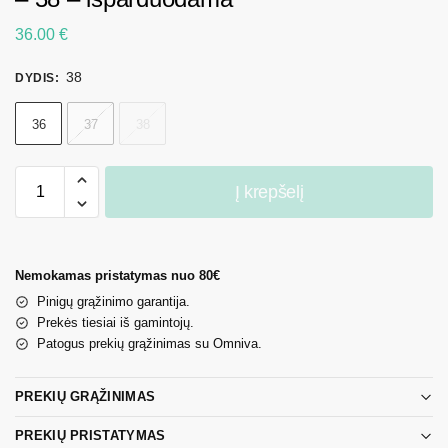
36.00
€
38
DYDIS
:
36
37
38
Į krepšelį
Nemokamas pristatymas nuo 80€
Pinigų grąžinimo garantija.
Prekės tiesiai iš gamintojų.
Patogus prekių grąžinimas su Omniva.
PREKIŲ GRĄŽINIMAS
PREKIŲ PRISTATYMAS