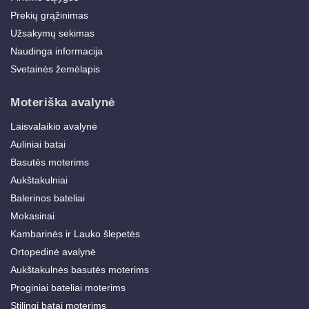
Prekių grąžinimas
Užsakymų sekimas
Naudinga informacija
Svetainės žemėlapis
Moteriška avalynė
Laisvalaikio avalynė
Auliniai batai
Basutės moterims
Aukštakulniai
Balerinos bateliai
Mokasinai
Kambarinės ir Lauko šlepetės
Ortopedinė avalynė
Aukštakulnės basutės moterims
Proginiai bateliai moterims
Stilingi batai moterims