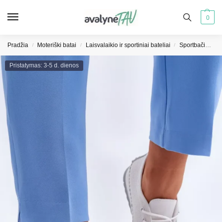
0
Pradžia
Moteriški batai
Laisvalaikio ir sportiniai bateliai
Sportbačiai moterims
/
/
/
Pristatymas: 3-5 d. dienos