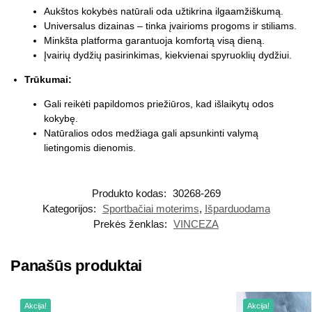
Aukštos kokybės natūrali oda užtikrina ilgaamžiškumą.
Universalus dizainas – tinka įvairioms progoms ir stiliams.
Minkšta platforma garantuoja komfortą visą dieną.
Įvairių dydžių pasirinkimas, kiekvienai spyruoklių dydžiui.
Trūkumai:
Gali reikėti papildomos priežiūros, kad išlaikytų odos
kokybę.
Natūralios odos medžiaga gali apsunkinti valymą
lietingomis dienomis.
Produkto kodas:
30268-269
Kategorijos:
Sportbačiai moterims
,
Išparduodama
Prekės ženklas:
VINCEZA
Panašūs produktai
Akcija!
Akcija!