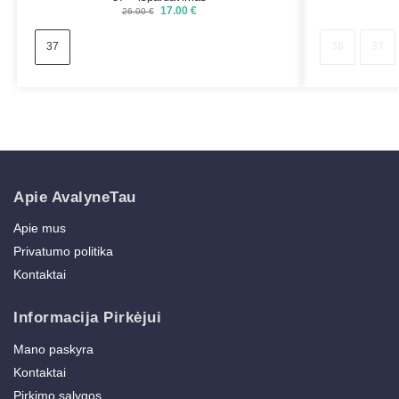
17.00
€
26.00
€
37
36
37
Apie AvalyneTau
Apie mus
Privatumo politika
Kontaktai
Informacija Pirkėjui
Mano paskyra
Kontaktai
Pirkimo sąlygos