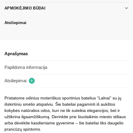
APMOKĖJIMO BŪDAI
Atsiliepimai
Aprašymas
Papildoma informacija
Atsiliepimai
0
Pristatome odinius moteriškus sportinius batelius “Lalnai” su jų
išskirtiniu smėlio atspalviu. Šie bateliai pagaminti iš aukštos
kokybės natūralios odos, kuri ne tik suteikia elegancijos, bet ir
užtikrina ilgaamžiškumą. Derinkite prie šiuolaikinio miesto stiliaus
arba dėvėkite kasdieniame gyvenime – šie bateliai tiks daugelio
prancūzų spintoms.