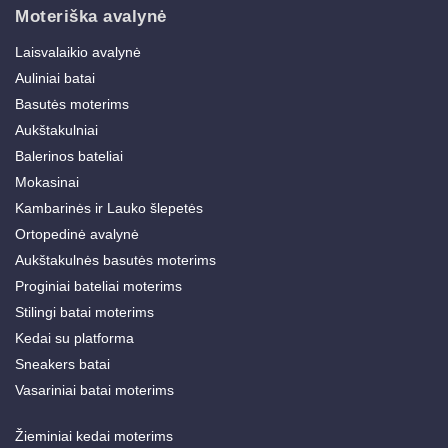
Moteriška avalynė
Laisvalaikio avalynė
Auliniai batai
Basutės moterims
Aukštakulniai
Balerinos bateliai
Mokasinai
Kambarinės ir Lauko šlepetės
Ortopedinė avalynė
Aukštakulnės basutės moterims
Proginiai bateliai moterims
Stilingi batai moterims
Kedai su platforma
Sneakers batai
Vasariniai batai moterims
Žieminiai kedai moterims