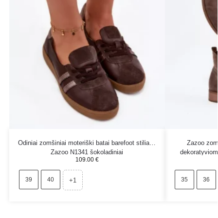
Odiniai zomšiniai moteriški batai barefoot stiliaus
Zazoo zomš
Zazoo N1341 šokoladiniai
dekoratyviom
109.00
€
39
40
35
36
+1