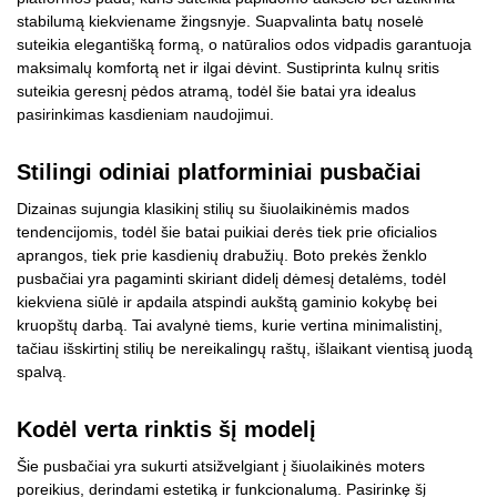
stabilumą kiekviename žingsnyje. Suapvalinta batų noselė
suteikia elegantišką formą, o natūralios odos vidpadis garantuoja
maksimalų komfortą net ir ilgai dėvint. Sustiprinta kulnų sritis
suteikia geresnį pėdos atramą, todėl šie batai yra idealus
pasirinkimas kasdieniam naudojimui.
Stilingi odiniai platforminiai pusbačiai
Dizainas sujungia klasikinį stilių su šiuolaikinėmis mados
tendencijomis, todėl šie batai puikiai derės tiek prie oficialios
aprangos, tiek prie kasdienių drabužių. Boto prekės ženklo
pusbačiai yra pagaminti skiriant didelį dėmesį detalėms, todėl
kiekviena siūlė ir apdaila atspindi aukštą gaminio kokybę bei
kruopštų darbą. Tai avalynė tiems, kurie vertina minimalistinį,
tačiau išskirtinį stilių be nereikalingų raštų, išlaikant vientisą juodą
spalvą.
Kodėl verta rinktis šį modelį
Šie pusbačiai yra sukurti atsižvelgiant į šiuolaikinės moters
poreikius, derindami estetiką ir funkcionalumą. Pasirinkę šį