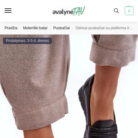
0
Pradžia
Moteriški batai
Pusbačiai
Odiniai pusbačiai su platforma ir dekoracija, juodi Lemar Lehira
/
/
/
Pristatymas: 3-5 d. dienos