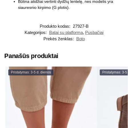
Būtina atidžiai vertinti dydžių lentelę, nes modelis yra
siauresnio kirpimo (G plotis).
Produkto kodas:
27927-B
Kategorijos:
Batai su platforma
,
Pusbačiai
Prekės ženklas:
Boto
Panašūs produktai
Pristatymas: 3-5 d. dienos
Pristatymas: 3-5