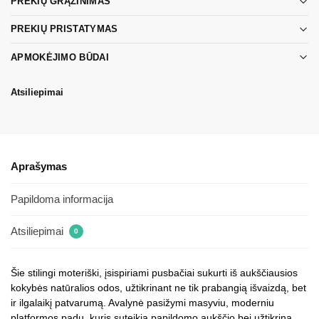
PREKIŲ GRĄŽINIMAS
PREKIŲ PRISTATYMAS
APMOKĖJIMO BŪDAI
Atsiliepimai
Aprašymas
Papildoma informacija
Atsiliepimai
0
Šie stilingi moteriški, įsispiriami pusbačiai sukurti iš aukščiausios
kokybės natūralios odos, užtikrinant ne tik prabangią išvaizdą, bet
ir ilgalaikį patvarumą. Avalynė pasižymi masyviu, moderniu
platformos padu, kuris suteikia papildomo aukščio bei užtikrina