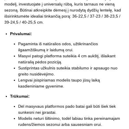
modelį, investuojate į universalų rūbą, kuris tarnaus ne vieną
sezoną. Būtinai atkreipkite dėmesį į nurodytą dydžių lentelę, kad
išsirinktumėte idealiai tinkančią porą: 36-22,5 / 37-23 / 38-23,5 /
39-24,5 / 40-25,5 cm.
Privalumai:
Pagaminta iš natūralios odos, užtikrinančios
ilgaamžiškumą ir laidumą orui.
Masyvi patogi platforma suteikia 4 cm aukštį, išlaikant
natūralią pėdos poziciją.
Sustiprintas užkulnis suteikia stabilumo ir apsaugo nuo
greito nusidėvėjimo.
Lengvai įsispiriamas modelis taupo jūsų laiką
kasdieniniame gyvenime.
Trūkumai:
Dėl masyvaus platformos pado batai gali būti šiek tiek
sunkesni nei įprastai.
Modelis neturi šiltinimo, todėl labiau tinka pereinamajam
rudens/žiemos sezonui arba sausesniam orui.