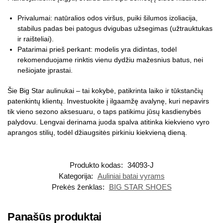
Privalumai: natūralios odos viršus, puiki šilumos izoliacija,
stabilus padas bei patogus dvigubas užsegimas (užtrauktukas
ir raišteliai).
Patarimai prieš perkant: modelis yra didintas, todėl
rekomenduojame rinktis vienu dydžiu mažesnius batus, nei
nešiojate įprastai.
Šie Big Star aulinukai – tai kokybė, patikrinta laiko ir tūkstančių
patenkintų klientų. Investuokite į ilgaamžę avalynę, kuri nepavirs
tik vieno sezono aksesuaru, o taps patikimu jūsų kasdienybės
palydovu. Lengvai derinama juoda spalva atitinka kiekvieno vyro
aprangos stilių, todėl džiaugsitės pirkiniu kiekvieną dieną.
Produkto kodas:
34093-J
Kategorija:
Auliniai batai vyrams
Prekės ženklas:
BIG STAR SHOES
Panašūs produktai