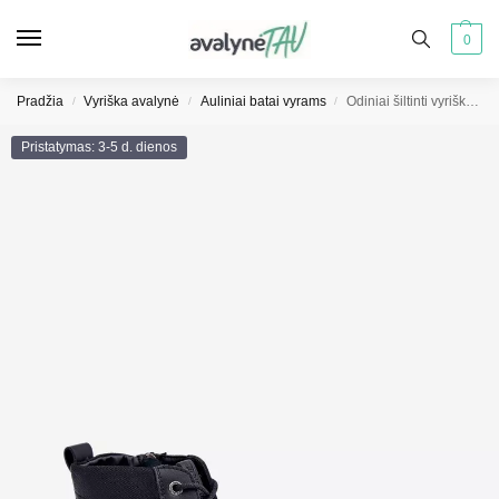
0
Pradžia
Vyriška avalynė
Auliniai batai vyrams
Odiniai šiltinti vyriški Big Star aulinukai OO174166 juodi
/
/
/
Pristatymas: 3-5 d. dienos