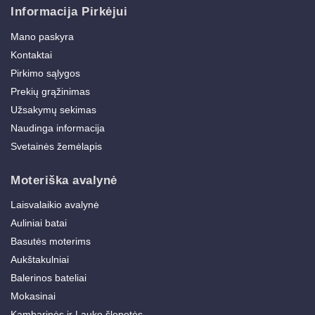
Informacija Pirkėjui
Mano paskyra
Kontaktai
Pirkimo sąlygos
Prekių grąžinimas
Užsakymų sekimas
Naudinga informacija
Svetainės žemėlapis
Moteriška avalynė
Laisvalaikio avalynė
Auliniai batai
Basutės moterims
Aukštakulniai
Balerinos bateliai
Mokasinai
Kambarinės ir Lauko šlepetės