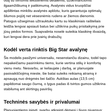
odą su tvirtomis tekstilinėmis detalėmis, užtikrinančiomis
ilgaamžiškumą ir patikimumą. Avalynės vidus kruopščiai
apšiltintas minkštu avalynės apklotu, kuris garantuoja optimalų
šilumos pojūtį net vėsesnėmis rudens ar žiemos dienomis.
Patogus užsegimas užtrauktuku kartu su klasikiniais raišteliais
leidžia lengvai apsiauti batus bei užtikrina puikų prisitaikymą prie
jūsų pėdos formos. Suapvalinta noselė suteikia klasikinę išvaizdą,
kuri lengvai dera prie įvairių drabužių.
Kodėl verta rinktis Big Star avalynę
Šis modelis pasižymi universaliu, nesenstančiu dizainu, todėl tapo
nepakeičiamu pasirinkimu tiems, kurie vertina stilių ir komfortą
vienu metu. Nesvarbu, ar keliaujate į darbą, ar planuojate
pasivaikščiojimą mieste, šie batai suteiks reikiamą atramą ir
apsaugą nuo drėgmės bei šalčio. Aukštas aulas (13,5 cm)
papildomai saugo čiurną, o lygus padas iš tvirtos gumos užtikrina
stabilumą ant skirtingų paviršių.
Techninės savybės ir privalumai
Planuojantiems įsigyti, svarbu atkreipti dėmesį į šiuos niuansus: