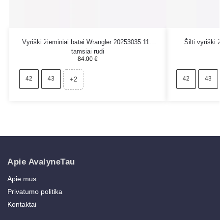
Vyriški žieminiai batai Wrangler 20253035.11A
Šilti vyriški 
tamsiai rudi
84.00
€
42
43
42
43
+2
Apie AvalyneTau
Apie mus
Privatumo politika
Kontaktai