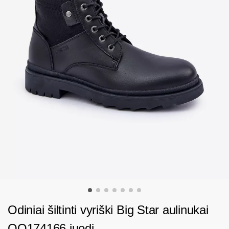
Odiniai šiltinti vyriški Big Star aulinukai
OO174166 juodi