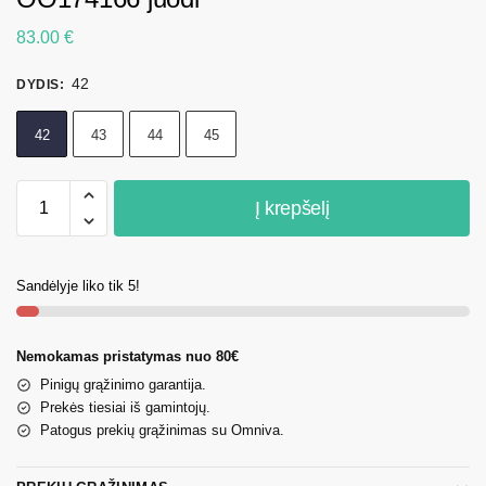
83.00
€
42
DYDIS
:
42
43
44
45
Į krepšelį
Sandėlyje liko tik 5!
Nemokamas pristatymas nuo 80€
Pinigų grąžinimo garantija.
Prekės tiesiai iš gamintojų.
Patogus prekių grąžinimas su Omniva.