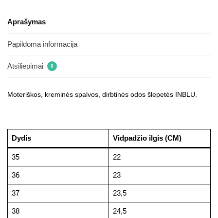
Aprašymas
Papildoma informacija
Atsiliepimai
0
Moteriškos, kreminės spalvos, dirbtinės odos šlepetės INBLU.
Dydis
Vidpadžio ilgis (CM)
35
22
36
23
37
23,5
38
24,5