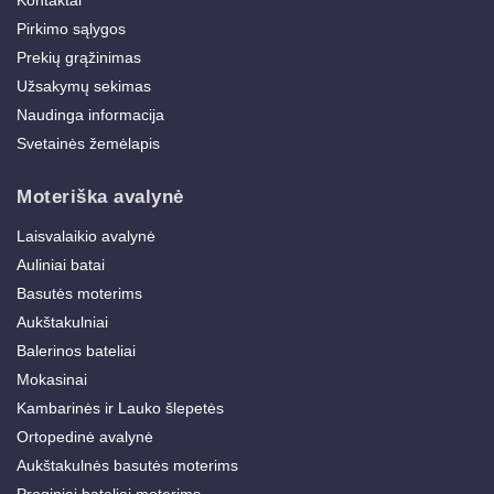
Kontaktai
Pirkimo sąlygos
Prekių grąžinimas
Užsakymų sekimas
Naudinga informacija
Svetainės žemėlapis
Moteriška avalynė
Laisvalaikio avalynė
Auliniai batai
Basutės moterims
Aukštakulniai
Balerinos bateliai
Mokasinai
Kambarinės ir Lauko šlepetės
Ortopedinė avalynė
Aukštakulnės basutės moterims
Proginiai bateliai moterims