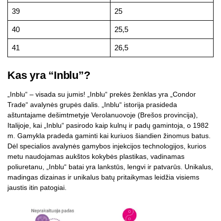
39
25
40
25,5
41
26,5
Kas yra “Inblu”?
„Inblu“ – visada su jumis! „Inblu“ prekės ženklas yra „Condor
Trade“ avalynės grupės dalis. „Inblu“ istorija prasideda
aštuntajame dešimtmetyje Verolanuovoje (Brešos provincija),
Italijoje, kai „Inblu“ pasirodo kaip kulnų ir padų gamintoja, o 1982
m. Gamykla pradeda gaminti kai kuriuos šiandien žinomus batus.
Dėl specialios avalynės gamybos injekcijos technologijos, kurios
metu naudojamas aukštos kokybės plastikas, vadinamas
poliuretanu, „Inblu“ batai yra lankstūs, lengvi ir patvarūs. Unikalus,
madingas dizainas ir unikalus batų pritaikymas leidžia visiems
jaustis itin patogiai.