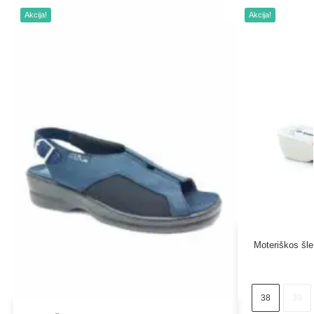
Akcija!
Akcija!
Moteriškos šle
38
39