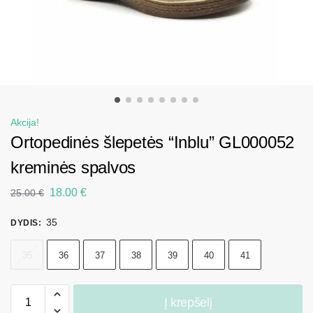
Akcija!
Ortopedinės šlepetės “Inblu” GL000052
kreminės spalvos
18.00
€
25.00
€
35
DYDIS
:
35
36
37
38
39
40
41
Į krepšelį