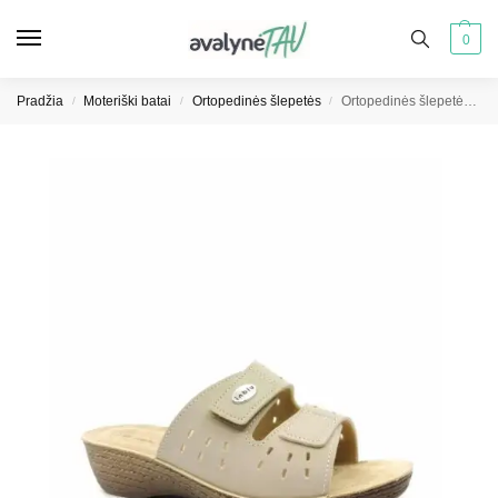
0
Pradžia
Moteriški batai
Ortopedinės šlepetės
Ortopedinės šlepetės “Inblu” GL000052 kreminės spalvos
/
/
/