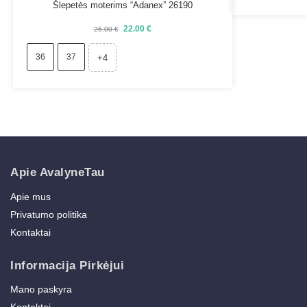
Šlepetės moterims “Adanex” 26190
22.00
€
26.00
€
36
37
+4
Apie AvalyneTau
Apie mus
Privatumo politika
Kontaktai
Informacija Pirkėjui
Mano paskyra