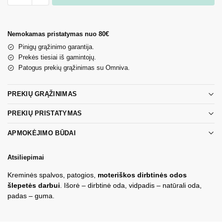
Nemokamas pristatymas nuo 80€
Pinigų grąžinimo garantija.
Prekės tiesiai iš gamintojų.
Patogus prekių grąžinimas su Omniva.
PREKIŲ GRĄŽINIMAS
PREKIŲ PRISTATYMAS
APMOKĖJIMO BŪDAI
Atsiliepimai
Kreminės spalvos, patogios,
moteriškos dirbtinės odos
šlepetės darbui
. Išorė – dirbtinė oda, vidpadis – natūrali oda,
padas – guma.