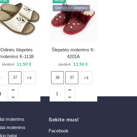
kcija!
Akcija!
Greitas pristatymas
Odinės šlepetės
Šlepetės moterims K-
moterims K-1138
4201A
11.50
€
11.50
€
15.00
€
16.00
€
36
37
36
37
+4
+4
dai moterims
Sekite mus!
atai moterims
Facebook
ikio batai