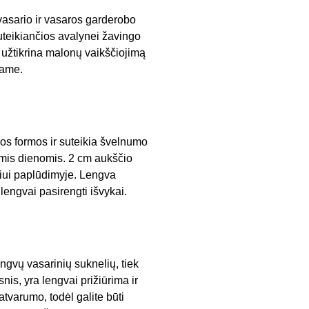
vasario ir vasaros garderobo
suteikiančios avalynei žavingo
s užtikrina malonų vaikščiojimą
name.
dos formos ir suteikia švelnumo
iomis dienomis. 2 cm aukščio
kiui paplūdimyje. Lengva
lengvai pasirengti išvykai.
ngvų vasarinių suknelių, tiek
nis, yra lengvai prižiūrima ir
varumo, todėl galite būti