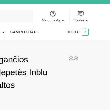
Ieškoti
Mano paskyra
Kontaktai
I
GAMINTOJAI
0.00
€
0
lgančios
lepetės Inblu
ltos