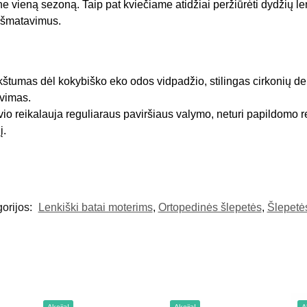
ne vieną sezoną. Taip pat kviečiame atidžiai peržiūrėti dydžių len
 išmatavimus.
tumas dėl kokybiško eko odos vidpadžio, stilingas cirkonių dek
avimas.
vio reikalauja reguliaraus paviršiaus valymo, neturi papildomo 
į.
orijos:
Lenkiški batai moterims
,
Ortopedinės šlepetės
,
Šlepetė