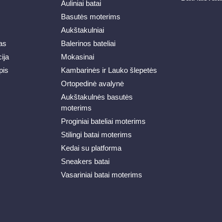
Auliniai batai
Basutės moterims
Aukštakulniai
as
Balerinos bateliai
ija
Mokasinai
pis
Kambarinės ir Lauko šlepetės
Ortopedinė avalynė
Aukštakulnės basutės
moterims
Proginiai bateliai moterims
Stilingi batai moterims
Kedai su platforma
Sneakers batai
Vasariniai batai moterims