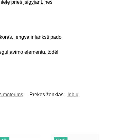
telę prieš įsigyjant, nes
oras, lengva ir lanksti pado
reguliavimo elementų, todėl
s moterims
Prekės ženklas:
Inblu