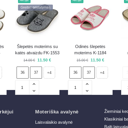
Akcija!
Akcija!
A
Greitas pristatymas
ės
Šlepetės moterims su
Odinės šlepetės
4
katės atvaizdu FK-1553
moterims K-1184
11.50
€
11.50
€
14.00
€
15.00
€
36
37
36
37
+4
+4
Žieminiai ke
rkėjui
Moteriška avalynė
Klasikiniai b
Laisvalaikio avalynė
Balti laisvala