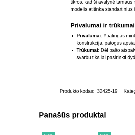
tikros, kad ši avalynė tarnaus 
modelis atitinka standartinius
Privalumai ir trūkumai
Privalumai:
Ypatingas minkš
konstrukcija, patogus apsi
Trūkumai:
Dėl balto atspal
svarbu tiksliai pasirinkti dyd
Produkto kodas:
32425-19
Kateg
Panašūs produktai