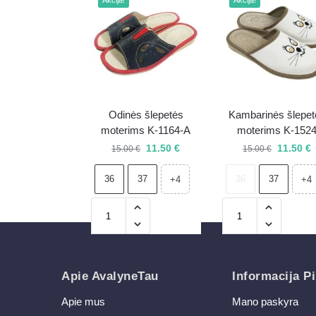
Akcija!
Akcija!
Odinės šlepetės
Kambarinės šlepet
moterims K-1164-A
moterims K-152
11.50
€
11.50
€
15.00
€
15.00
€
36
37
36
37
+4
+4
Apie AvalyneTau
Informacija Pi
Apie mus
Mano paskyra