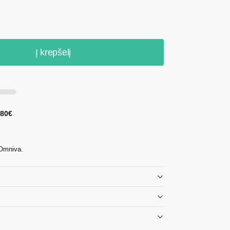
Į krepšelį
 80€
 Omniva.