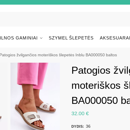
ILNOS GAMINIAI
SZYMEL ŠLEPETĖS
AKSESUARA
Patogios žvilgančios moteriškos šlepetės Inblu BA000050 baltos
Patogios žvi
moteriškos š
BA000050 ba
32.00
€
36
DYDIS
: