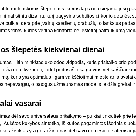
u Inblu moteriškomis šlepetėmis, kurios taps neatsiejama jūsų pa
inimalistiniu dizainu, kurį pagyvina subtilios cirkonio detalės, 
va puikiai dera prie įvairių kasdienių drabužių, o lankstus pada
kimas toms, kurios vertina komfortą bei estetinį patrauklumą vie
os šlepetės kiekvienai dienai
lumas – itin minkštas eko odos vidpadis, kuris prisitaiko prie pė
 leidžia odai kvėpuoti, todėl pėdos išlieka gaivios net karščiaus
mą, kuris yra optimalus ilgam vaikščiojimui mieste ar laisvalai
jos nepavargtų, o patogus užmaunamas modelis leidžia greitai ir 
dalai vasarai
mas dėl savo universalaus pritaikymo – puikiai tinka tiek prie le
sų. Aukštos kokybės sintetika, iš kurios pagamintas išorinis sluoks
ekės ženklas yra gerai žinomas dėl savo dėmesio detalėms ir pat