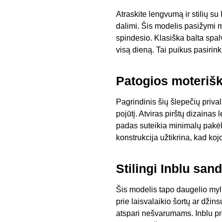
Atraskite lengvumą ir stilių s
dalimi. Šis modelis pasižymi m
spindesio. Klasiška balta spal
visą dieną. Tai puikus pasirin
Patogios moterišk
Pagrindinis šių šlepečių priva
pojūtį. Atviras pirštų dizainas
padas suteikia minimalų pakėli
konstrukcija užtikrina, kad ko
Stilingi Inblu san
Šis modelis tapo daugelio myli
prie laisvalaikio šortų ar džin
atspari nešvarumams. Inblu pr