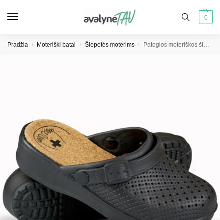
0
Pradžia
Moteriški batai
Šlepetės moterims
Patogios moteriškos šlepetės su dengtais pirštais
/
/
/