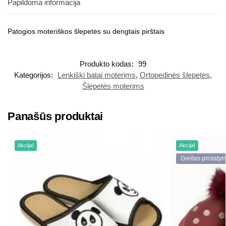
Papildoma informacija
Patogios moteriškos šlepetės su dengtais pirštais
Produkto kodas:
99
Kategorijos:
Lenkiški batai moterims
,
Ortopedinės šlepetės
,
Šlepetės moterims
Panašūs produktai
Akcija!
Akcija!
Greitas pristaty