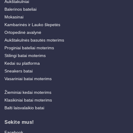
Aukštakulniai
Balerinos bateliai
Mokasinai
Kambarinės ir Lauko šlepetės
Ortopedinė avalynė
Aukštakulnės basutės moterims
Proginiai bateliai moterims
Stilingi batai moterims
Kedai su platforma
Sneakers batai
Vasariniai batai moterims
Žieminiai kedai moterims
Klasikiniai batai moterims
Balti laisvalaikio batai
Sekite mus!
Facebook