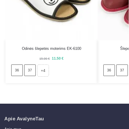
Odinės šlepetės moterims EK-6100
Šlep
11.50
€
15.00
€
36
37
36
37
+4
Apie AvalyneTau
Apie mus